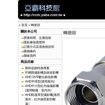
»
首頁
»
轉接頭
關於本公司
轉接頭
營業時間．交通指南
隱私權保護聲明
訂購方式及退換貨說明
購物條約
聯絡我們
商品目錄
限時促銷特惠專案
IP網路攝影機及錄放影機
AHD DVR數位錄放影機
AHD半球型(適用屋內)
AHD中小型紅外線攝影機
(適用騎樓、室內外)
AHD防護罩型攝影機(適用
屋外，紅外線照射距離
遠）