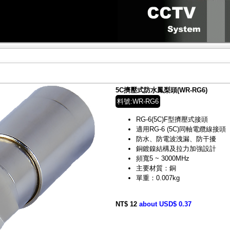
5C擠壓式防水鳳梨頭(WR-RG6)
料號:WR-RG6
RG-6(5C)F型擠壓式接頭
適用RG-6 (5C)同軸電纜線接頭
防水、防電波洩漏、防干擾
銅鍍鎳結構及拉力加強設計
頻寬5 ~ 3000MHz
主要材質：銅
單重：0.007kg
NT$ 12
about USD$ 0.37