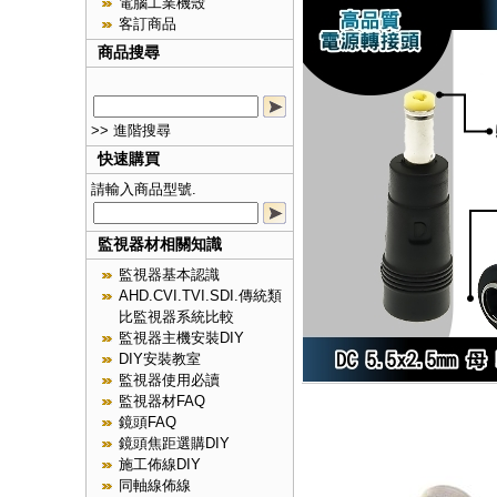
電腦工業機殼
客訂商品
商品搜尋
>> 進階搜尋
快速購買
請輸入商品型號.
監視器材相關知識
監視器基本認識
AHD.CVI.TVI.SDI.傳統類
比監視器系統比較
監視器主機安裝DIY
DIY安裝教室
監視器使用必讀
監視器材FAQ
鏡頭FAQ
鏡頭焦距選購DIY
施工佈線DIY
同軸線佈線