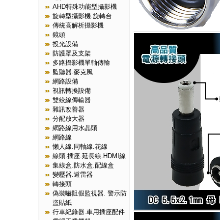
AHD特殊功能型攝影機
旋轉型攝影機.旋轉台
傳統高解析攝影機
鏡頭
投光設備
防護罩及支架
多路攝影機單軸傳輸
監聽器.麥克風
網路設備
視訊轉換設備
雙絞線傳輸器
雜訊改善器
分配放大器
網路線用水晶頭
網路線
懶人線.同軸線.花線
線頭.插座.延長線.HDMI線
集線盒.防水盒.配線盒
變壓器.避雷器
轉接頭
偽裝嚇阻假監視器. 警示防
盜貼紙
行車紀錄器.車用插座配件