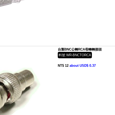
台製BNC公轉RCA母轉轉接頭
料號:WR-BNCTORCA
NT$ 12
about USD$ 0.37