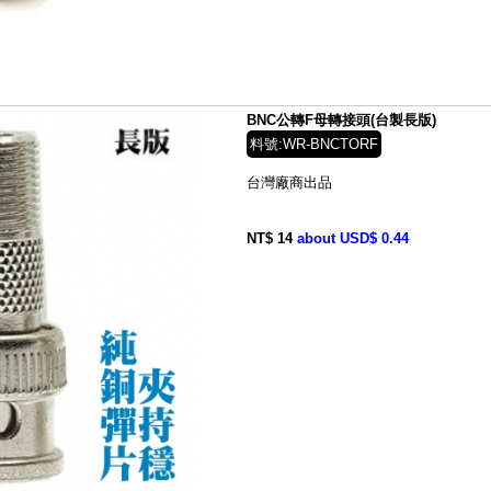
BNC公轉F母轉接頭(台製長版)
料號:WR-BNCTORF
台灣廠商出品
NT$ 14
about USD$ 0.44