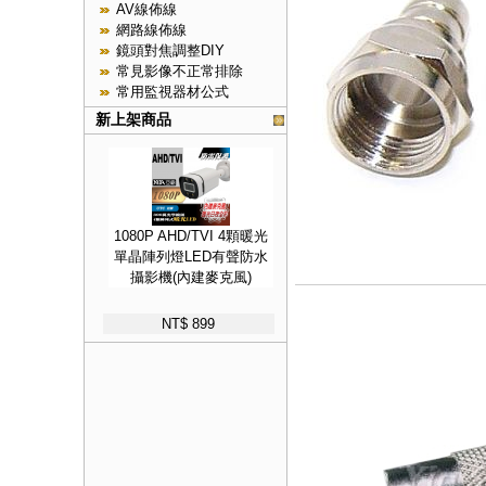
AV線佈線
網路線佈線
鏡頭對焦調整DIY
常見影像不正常排除
常用監視器材公式
新上架商品
1080P AHD/TVI 4顆暖光
單晶陣列燈LED有聲防水
攝影機(內建麥克風)
NT$ 899