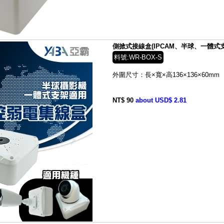
側掀式接線盒(IPCAM、半球、一體式支架
料號:WR-BOX-S
外圍尺寸：長×寬×高136×136×60mm
NT$ 90
about USD$ 2.81