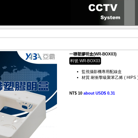
一聯塑膠明盒(WR-BOX03)
料號:WR-BOX03
監視攝影機專用配線盒
材質:耐衝擊級聚苯乙烯 ( HIPS 
NT$ 10
about USD$ 0.31