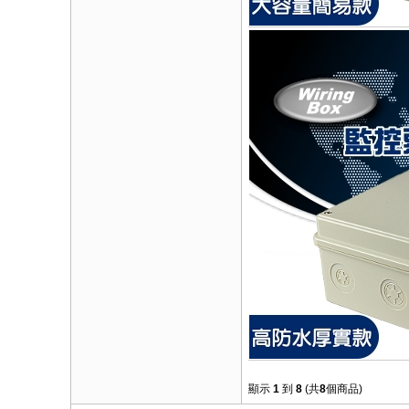
顯示
1
到
8
(共
8
個商品)