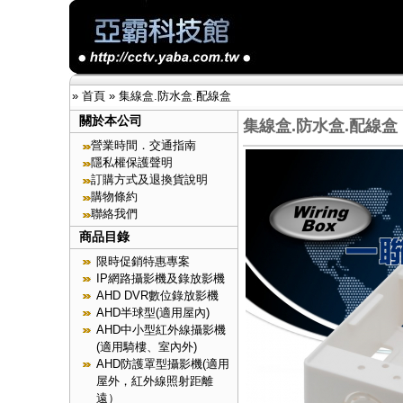
»
首頁
»
集線盒.防水盒.配線盒
關於本公司
集線盒.防水盒.配線盒
營業時間．交通指南
隱私權保護聲明
訂購方式及退換貨說明
購物條約
聯絡我們
商品目錄
限時促銷特惠專案
IP網路攝影機及錄放影機
AHD DVR數位錄放影機
AHD半球型(適用屋內)
AHD中小型紅外線攝影機
(適用騎樓、室內外)
AHD防護罩型攝影機(適用
屋外，紅外線照射距離
遠）