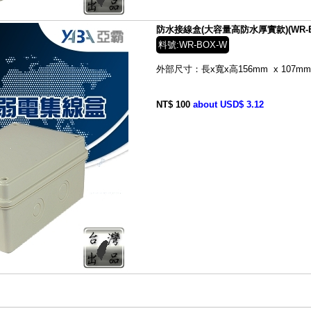
防水接線盒(大容量高防水厚實款)(WR-B
料號:WR-BOX-W
外部尺寸：長x寬x高156mm x 107mm 
NT$ 100
about USD$ 3.12