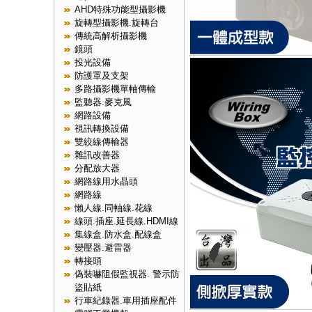
AHD特殊功能型攝影機
旋轉型攝影機.旋轉台
傳統高解析攝影機
鏡頭
投光設備
防護罩及支架
多路攝影機單軸傳輸
監聽器.麥克風
網路設備
視訊轉換設備
雙絞線傳輸器
雜訊改善器
分配放大器
網路線用水晶頭
網路線
懶人線.同軸線.花線
線頭.插座.延長線.HDMI線
集線盒.防水盒.配線盒
變壓器.避雷器
轉接頭
偽裝嚇阻假監視器. 警示防
盜貼紙
行車紀錄器.車用插座配件