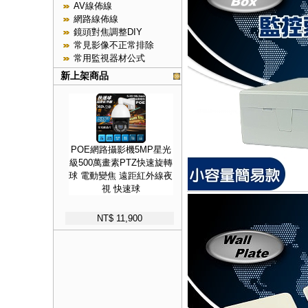
AV線佈線
網路線佈線
鏡頭對焦調整DIY
常見影像不正常排除
常用監視器材公式
新上架商品
POE網路攝影機5MP星光
級500萬畫素PTZ快速旋轉
球 電動變焦 遠距紅外線夜
視 快速球
NT$ 11,900