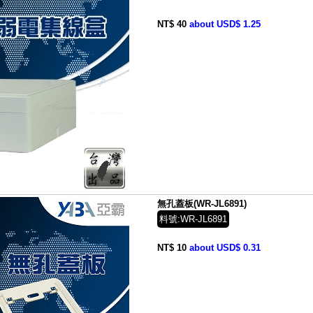
NT$ 40
about USD$ 1.25
無孔蓋板(WR-JL6891)
料號:WR-JL6891
NT$ 10
about USD$ 0.31