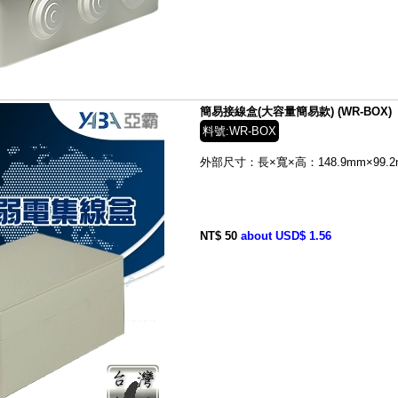
簡易接線盒(大容量簡易款) (WR-BOX)
料號:WR-BOX
外部尺寸：
長×寬×高：148.9mm×99.2
NT$ 50
about USD$ 1.56