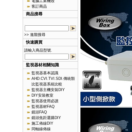
電腦工業機殼
客訂商品
商品搜尋
>> 進階搜尋
快速購買
請輸入商品型號.
監視器材相關知識
監視器基本認識
AHD.CVI.TVI.SDI.傳統類
比監視器系統比較
監視器主機安裝DIY
DIY安裝教室
監視器使用必讀
監視器材FAQ
鏡頭FAQ
鏡頭焦距選購DIY
施工佈線DIY
同軸線佈線