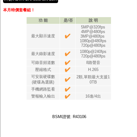
本月特價套餐組！
功 能
是/否
說 明
5MP@320fps
4MP@480fps
最大顯示速度
3MP@480fps
1080p@480fps
720p@480fps
1080p@240fps
最大錄影速度
720p@480fps
可錄音頻道數
8路聲音
壓縮格式
H.265
可安裝硬碟數
2顆,單顆最大支援1
(硬碟為選購)
0TB
手機網路監看
警報輸入輸出
16進/4出
BSMI證號: R43106