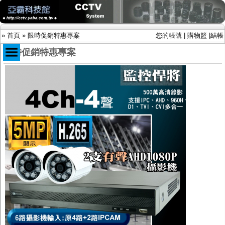
»
首頁
»
限時促銷特惠專案
您的帳號
|
購物籃
|
結帳
限時促銷特惠專案
商品目錄
限時促銷特惠專案
IP網路攝影機及錄放影機
AHD DVR數位錄放影機
AHD半球型(適用屋內)
AHD中小型紅外線攝影機(適用騎樓、室內外)
AHD防護罩型攝影機(適用屋外，紅外線照射
距離遠）
AHD特殊功能型攝影機
旋轉型攝影機.旋轉台
傳統高解析攝影機
鏡頭
投光設備
防護罩及支架
多路攝影機單軸傳輸