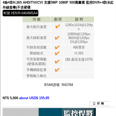
4路4音H.265 AHD/TVI/CVI 支援5MP 1080P 500萬畫素 監控DVR+4防水紅
外線套餐(不含硬碟
料號:HDVR-0404M5A4
功 能
是/否
說 明
1280x1024@120fp
最大顯示速度
s
1080N@120fps
最大錄影速度
960H@120fps
D1@120fps
可錄音頻道數
4路聲音
壓縮格式
H.265
可安裝硬碟數
1顆,最高支援10TB
(硬碟為選購)
手機網路監看
警報輸入輸出
BSMI證號: R43784
NT$ 5,000
about USD$ 155.85