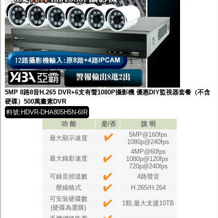
5MP 8路8音H.265 DVR+6支有聲1080P攝影機 優惠DIY監視器套餐（不含
硬碟）500萬畫素DVR
料號:HDVR-DHA805H5N-6IR
功 能
是/否
說 明
5MP@160fps
最大顯示速度
1080p@240fps
4MP@60fps
最大錄影速度
1080p@120fps
720p@240fps
可錄音頻道數
4路聲音
壓縮格式
H.265/H.264
可安裝硬碟數
1顆,最大支援10TB
(硬碟為選購)