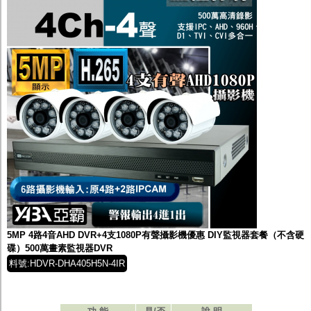
5MP 4路4音AHD DVR+4支1080P有聲攝影機優惠 DIY監視器套餐（不含硬
碟）500萬畫素監視器DVR
料號:HDVR-DHA405H5N-4IR