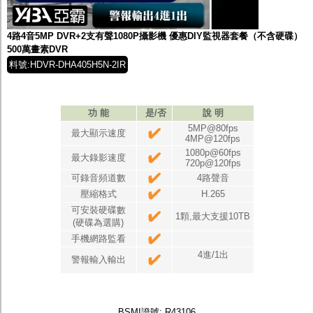
監聽器.麥克風
網路設備
視訊轉換設備
4路4音5MP DVR+2支有聲1080P攝影機 優惠DIY監視器套餐（不含硬碟）
雙絞線傳輸器
500萬畫素DVR
雜訊改善器
料號:HDVR-DHA405H5N-2IR
分配放大器
網路線用水晶頭
網路線
懶人線.同軸線.花線
功 能
是/否
說 明
線頭.插座.延長線.HDMI線
5MP@80fps
最大顯示速度
集線盒.防水盒.配線盒
4MP@120fps
變壓器.避雷器
1080p@60fps
最大錄影速度
720p@120fps
轉接頭
偽裝嚇阻假監視器. 警示防盜貼紙
可錄音頻道數
4路聲音
行車紀錄器.車用插座配件
壓縮格式
H.265
電腦工業機殼
可安裝硬碟數
1顆,最大支援10TB
客訂商品
(硬碟為選購)
手機網路監看
4進/1出
警報輸入輸出
BSMI證號: R43106