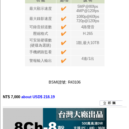
功 能
是/否
說 明
5MP@80fps
最大顯示速度
4MP@120fps
1080p@60fps
最大錄影速度
720p@120fps
可錄音頻道數
4路聲音
壓縮格式
H.265
可安裝硬碟數
1顆,最大10TB
(硬碟為選購)
手機網路監看
4進/1出
警報輸入輸出
BSMI證號: R43106
NT$ 7,000
about USD$ 218.19