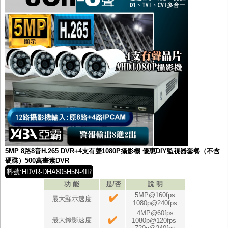
5MP 8路8音H.265 DVR+4支有聲1080P攝影機 優惠DIY監視器套餐（不含
硬碟）500萬畫素DVR
料號:HDVR-DHA805H5N-4IR
功 能
是/否
說 明
5MP@160fps
最大顯示速度
1080p@240fps
4MP@60fps
最大錄影速度
1080p@120fps