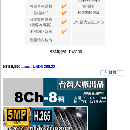
720p@240fps
可錄音頻道數
4路聲音
壓縮格式
H.265/H.264
可安裝硬碟數
1顆,最大支援10TB
(硬碟為選購)
手機網路監看
警報輸入輸出
BSMI證號: R43106
NT$ 8,990
about USD$ 280.22