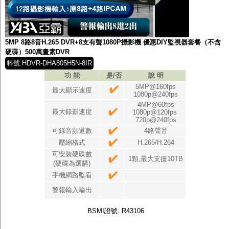
5MP 8路8音H.265 DVR+8支有聲1080P攝影機 優惠DIY監視器套餐（不含
硬碟）500萬畫素DVR
料號:HDVR-DHA805H5N-8IR
功 能
是/否
說 明
5MP@160fps
最大顯示速度
1080p@240fps
4MP@60fps
最大錄影速度
1080p@120fps
720p@240fps
可錄音頻道數
4路聲音
壓縮格式
H.265/H.264
可安裝硬碟數
1顆,最大支援10TB
(硬碟為選購)
手機網路監看
警報輸入輸出
BSMI證號: R43106