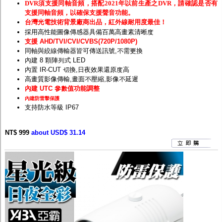
DVR須支援同軸音頻，搭配2021年以前生產之DVR，請確認是否有
支援同軸音頻，以確保支援聲音功能。
台灣光電技術背景廠商出品，紅外線耐用度最佳！
採用高性能圖像傳感器具備百萬高畫素清晰度
支援 AHD/TVI/CVI/CVBS(720P/1080P)
同軸與絞線傳輸器皆可傳送訊號,不需更換
內建 8 顆陣列式 LED
內置 IR-CUT 切換,日夜效果還原度高
高畫質影像傳輸,畫面不壓縮,影像不延遲
內建 UTC 參數值功能調整
內建防雷擊保護
支持防水等級 IP67
NT$ 999
about USD$ 31.14