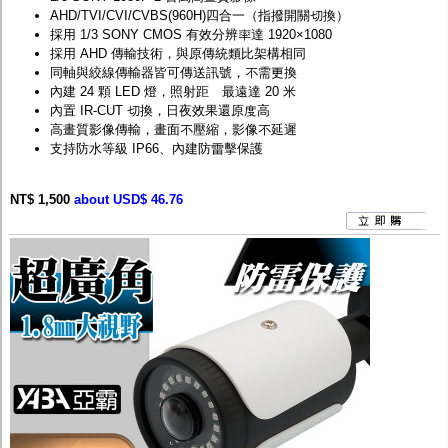
AHD/TVI/CVI/CVBS(960H)四合一（指撥開關切換）
採用 1/3 SONY CMOS 有效分辨率達 1920×1080
採用 AHD 傳輸技術，與原傳統類比架構相同
同軸與絞線傳輸器皆可傳送訊號，不需更換
內建 24 顆 LED 燈，照射距離最遠達 20 米
內置 IR-CUT 切換，日夜效果還原度高
高畫質影像傳輸，畫面不壓縮，影像不延遲
支持防水等級 IP66、內建防雷擊保護
NT$ 1,500
about USD$ 46.76