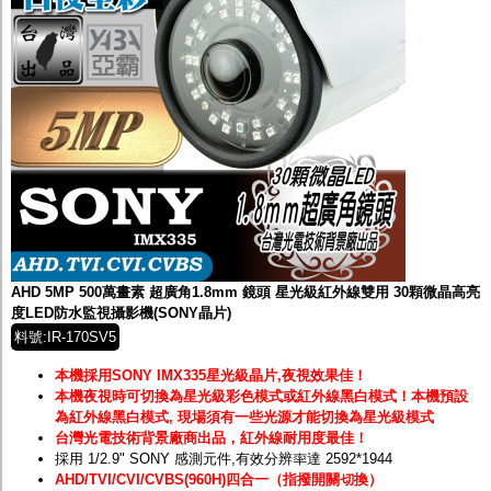
AHD 5MP 500萬畫素 超廣角1.8mm 鏡頭 星光級紅外線雙用 30顆微晶高亮
度LED防水監視攝影機(SONY晶片)
料號:IR-170SV5
本機採用SONY IMX335星光級晶片,夜視效果佳！
本機夜視時可切換為星光級彩色模式或紅外線黑白模式！
本機預設
為紅外線黑白模式, 現場須有一些光源才能切換為星光級模式
台灣光電技術背景廠商出品，紅外線耐用度最佳！
採用 1/2.9" SONY 感測元件,有效分辨率達 2592*1944
AHD/TVI/CVI/CVBS(960H)四合一（指撥開關切換）