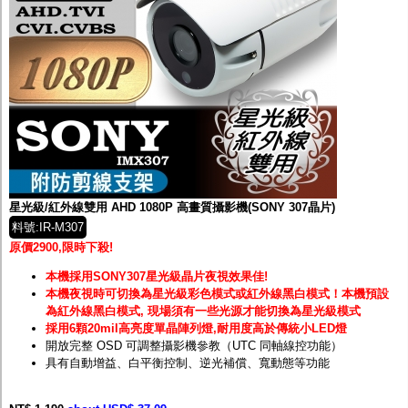
星光級/紅外線雙用 AHD 1080P 高畫質攝影機(SONY 307晶片)
料號:IR-M307
原價2900,限時下殺!
本機採用SONY307星光級晶片夜視效果佳!
本機夜視時可切換為星光級彩色模式或紅外線黑白模式！
本機預設
為紅外線黑白模式, 現場須有一些光源才能切換為星光級模式
採用6顆20mil高亮度單晶陣列燈,耐用度高於傳統小LED燈
開放完整 OSD 可調整攝影機參教（UTC 同軸線控功能）
具有自動增益、白平衡控制、逆光補償、寬動態等功能