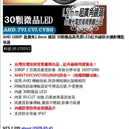
AHD 1080P 超廣角1.8mm 鏡頭 30顆微晶高亮度LED紅外線防水攝影機監
視器
料號:IR-170SV2
台灣光電技術背景廠商出品，紅外線耐用度最佳！
1080P 2 百萬高畫質影像
,有效分辨率達 1920*1080
AHD/TVI/CVI/CVBS(960H)四合一（指撥開關切換）
採用 AHD 傳輸技術,與原傳統類比架構相同
同軸與絞線傳輸器皆可傳送訊號,不需更換
內建 30顆微晶 LED
內置 IR-CUT 切換,日夜效果還原度高
高畫質影像傳輸,畫面不壓縮,影像不延遲
內建防雷防突波保護晶片
支持防水等級 IP67
NT$ 2,099
about USD$ 65.43