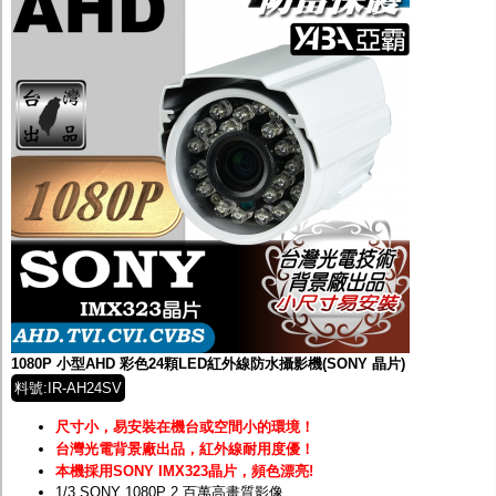
1080P 小型AHD 彩色24顆LED紅外線防水攝影機(SONY 晶片)
料號:IR-AH24SV
尺寸小，易安裝在機台或空間小的環境
！
台灣光電背景廠出品，紅外線耐用度優！
本機採用SONY IMX323晶片
，頻色漂亮!
1/3 SONY 1080P 2 百萬高畫質影像