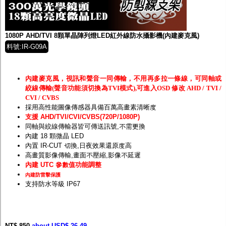
監聽器.麥克風
網路設備
視訊轉換設備
雙絞線傳輸器
1080P AHD/TVI 8顆單晶陣列燈LED紅外線防水攝影機(內建麥克風)
雜訊改善器
料號:IR-G09A
分配放大器
網路線用水晶頭
網路線
內建麥克風，視訊和聲音一同傳輸，不用再多拉一條線，可同軸或
懶人線.同軸線.花線
絞線傳輸(聲音功能須切換為TVI模式),可進入OSD 修改 AHD / TVI /
線頭.插座.延長線.HDMI線
CVI / CVBS
集線盒.防水盒.配線盒
採用高性能圖像傳感器具備百萬高畫素清晰度
變壓器.避雷器
支援 AHD/TVI/CVI/CVBS(720P/1080P)
轉接頭
同軸與絞線傳輸器皆可傳送訊號,不需更換
偽裝嚇阻假監視器. 警示防盜貼紙
內建 18 顆微晶 LED
行車紀錄器.車用插座配件
內置 IR-CUT 切換,日夜效果還原度高
電腦工業機殼
高畫質影像傳輸,畫面不壓縮,影像不延遲
客訂商品
內建 UTC 參數值功能調整
內建防雷擊保護
支持防水等級 IP67
NT$ 850
about USD$ 26.49