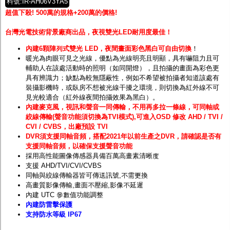
料號:IR-AH06V3YA5
超值下殺! 500萬的規格+200萬的價格!
台灣光電技術背景廠商出品，夜視雙光LED耐用度最佳！
內建6顆陣列式雙光 LED，夜間畫面彩色黑白可自由切換
！
暖光為肉眼可見之光線，
優點為
光線明亮且明顯，具有嚇阻力且可
輔助人在該處活動時的照明（如同開燈），且拍攝的畫面為彩色更
具有辨識力；缺點為較無隱蔽性，例如不希望被拍攝者知道該處有
裝攝影機時，或臥房不想被光線干擾之環境，則切換為
紅外線
不可
見光較適合（紅外線夜間拍攝效果為黑白）。
內建麥克風，視訊和聲音一同傳輸，不用再多拉一條線，可同軸或
絞線傳輸(聲音功能須切換為TVI模式),可進入OSD 修改 AHD / TVI /
CVI / CVBS，出廠預設 TVI
DVR須支援同軸音頻，搭配2021年以前生產之DVR，請確認是否有
支援同軸音頻，以確保支援聲音功能
採用高性能圖像傳感器具備百萬高畫素清晰度
支援 AHD/TVI/CVI/CVBS
同軸與絞線傳輸器皆可傳送訊號,不需更換
高畫質影像傳輸,畫面不壓縮,影像不延遲
內建 UTC 參數值功能調整
內建防雷擊保護
支持防水等級 IP67