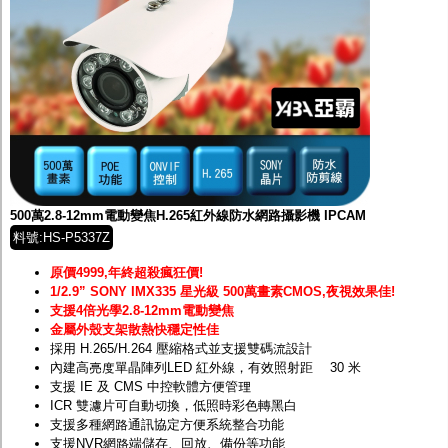
500萬2.8-12mm電動變焦H.265紅外線防水網路攝影機 IPCAM
料號:HS-P5337Z
原價4999,年終超殺瘋狂價!
1/2.9” SONY IMX335 星光級 500萬畫素
CMOS,夜視效果佳!
支援4倍光學2.8-12mm電動變焦
金屬外殼支架散熱快穩定性佳
採用 H.265/H.264 壓縮格式並支援雙碼流設計
內建高亮度單晶陣列LED 紅外線，有效照射距離 30 米
支援 IE 及 CMS 中控軟體方便管理
ICR 雙濾片可自動切換，低照時彩色轉黑白
支援多種網路通訊協定方便系統整合功能
支援NVR網路端儲存、回放、備份等功能