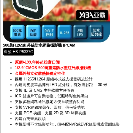
500萬H.265紅外線防水網路攝影機 IPCAM
料號:HS-P5337G
原價4199,年終超殺瘋狂價!
1/2.9”CMOS 500萬畫素防水型紅外線攝影機
金屬外殼支架散熱快穩定性佳
採用 H.265/H.264 壓縮格式並支援雙碼流設計
內建高亮度單晶陣列LED 紅外線，有效照射距離 30 米
支援 IE 及 CMS 中控軟體方便管理
ICR 雙濾片可自動切換，低照時彩色轉黑白
支援多種網路通訊協定方便系統整合功能
支援NVR網路端儲存、回放、備份等功能
支援 POE 功能，支援 2D 及 3D 降噪功能
內建百萬畫素鏡頭
本攝影機不含錄影功能，須搭配
NVR
或
DVR
錄影機或電腦錄影