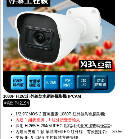
1080P H.265紅外線防水網路攝影機 IPCAM
料號:IP421S4
1/2.9”CMOS 2 百萬畫素 1080P 紅外線彩色攝影機
內建 1 組麥克風，1 組外接聲音輸入
採用 H.265/H.264/MJPEG 壓縮格式並支援雙碼流設計
內建高亮度 1 顆 單晶陣列LED 紅外線，有效照射距離 30 米
支援 IE 及 CMS 中控軟體方便管理