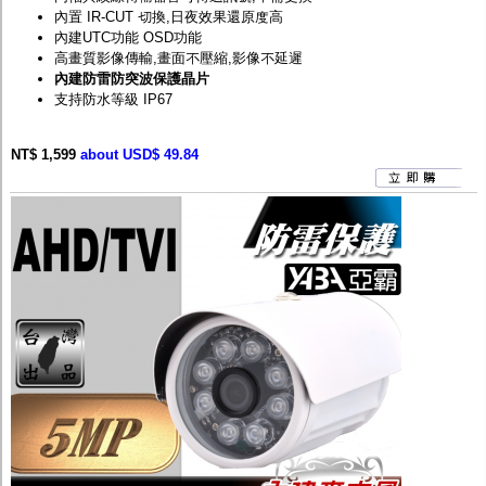
內置 IR-CUT 切換,日夜效果還原度高
內建UTC功能 OSD功能
高畫質影像傳輸,畫面不壓縮,影像不延遲
內建防雷防突波保護晶片
支持防水等級 IP67
NT$ 1,599
about USD$ 49.84