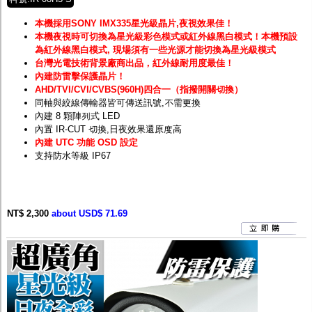
本機採用SONY IMX335星光級晶片,夜視效果佳！
本機夜視時可切換為星光級彩色模式或紅外線黑白模式！
本機預設
為紅外線黑白模式, 現場須有一些光源才能切換為星光級模式
台灣光電技術背景廠商出品，紅外線耐用度最佳！
內建防雷擊保護晶片！
AHD/TVI/CVI/CVBS(960H)四合一（指撥開關切換）
同軸與絞線傳輸器皆可傳送訊號,不需更換
內建 8 顆陣列式 LED
內置 IR-CUT 切換,日夜效果還原度高
內建 UTC 功能 OSD 設定
支持防水等級 IP67
NT$ 2,300
about USD$ 71.69