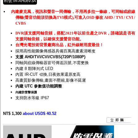
料號:IR-AH08V3A
內建麥克風，視訊和聲音一同傳輸，不用再多拉一條線，可同軸或絞線
傳輸(聲音功能須切換為TVI模式),可進入OSD 修改 AHD / TVI / CVI /
CVBS
DVR須支援同軸音頻，搭配2021年以前生產之DVR，請確認是否有
支援同軸音頻，以確保支援聲音功能。
台灣光電技術背景廠商出品，紅外線耐用度最佳！
採用高性能圖像傳感器具備百萬高畫素清晰度
支援 AHD/TVI/CVI/CVBS(720P/1080P)
同軸與絞線傳輸器皆可傳送訊號,不需更換
內建 8 顆陣列式 LED
內置 IR-CUT 切換,日夜效果還原度高
高畫質影像傳輸,畫面不壓縮,影像不延遲
內建 UTC 參數值功能調整
內建防雷擊保護
支持防水等級 IP67
NT$ 1,300
about USD$ 40.52