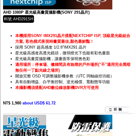
AHD 1080P 星光級高畫質攝影機(SONY 291晶片)
料號:AHD291SH
本機採用SONY IMX291晶片搭配NEXTCHIP ISP, 頂級星光級組合
方案, 彩色模式夜視時畫質最佳,顏色最鮮豔！
採用 SONY 超高感度 1/2.8”IMX291 晶片
星光級高感度高透光鏡頭，微弱燈光下也能有彩色畫面
星光級高畫質攝影機，讓畫面常保明亮色彩
適用場所：停車場、樓梯間及有路燈的戶外場所("不"適用完全黑暗
無任何一丁點光線之場所)
開放完整 OSD 可調整攝影機參教（UTC 同軸線控功能）
具有自動增益、白平衡控制、逆光補償、寬動態等功能
本攝影機須搭配AHD數位錄放影機DVR方可使用
NT$ 1,980
about USD$ 61.72