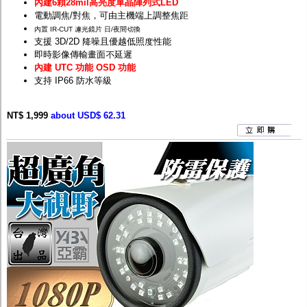
內建6顆28mil高亮度單晶陣列式LED
電動調焦/對焦，可由主機端上調整焦距
內置 IR-CUT 濾光鏡片 日/夜間切換
支援 3D/2D 降噪且優越低照度性能
即時影像傳輸畫面不延遲
內建 UTC 功能 OSD 功能
支持 IP66 防水等級
NT$ 1,999
about USD$ 62.31