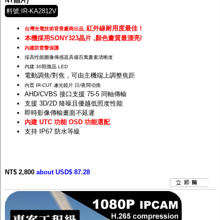
NY晶片)
料號:IR-KA2812V
紅外線耐用度最佳！
台灣光電技術背景廠商出品,
本機採用SONY323晶片 ,顏色畫質最漂亮!
內建防雷擊保護
採高性能圖像傳感器具備百萬畫素清晰度
內建 30顆微晶 LED
電動調焦/對焦，可由主機端上調整焦距
內置 IR-CUT 濾光鏡片 日/夜間切換
AHD/CVBS 接口支援 75-5 同軸傳輸
支援 3D/2D 降噪且優越低照度性能
即時影像傳輸畫面不延遲
內建 UTC 功能 OSD 功能選配
支持 IP67 防水等級
NT$ 2,800
about USD$ 87.28