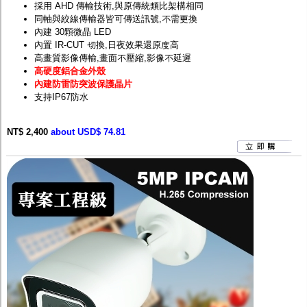
採用 AHD 傳輸技術,與原傳統類比架構相同
同軸與絞線傳輸器皆可傳送訊號,不需更換
內建 30顆微晶 LED
內置 IR-CUT 切換,日夜效果還原度高
高畫質影像傳輸,畫面不壓縮,影像不延遲
高硬度鋁合金外殼
內建防雷防突波保護晶片
支持IP67防水
NT$ 2,400
about USD$ 74.81