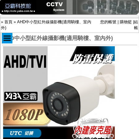
»
首頁
»
AHD中小型紅外線攝影機(適用騎樓、室內
您的帳號
|
購物籃
|
結
外)
帳
AHD中小型紅外線攝影機(適用騎樓、室內外)
商品目錄
限時促銷特惠專案
IP網路攝影機及錄放影機
AHD DVR數位錄放影機
AHD半球型(適用屋內)
AHD中小型紅外線攝影機(適用騎樓、室內外)
AHD防護罩型攝影機(適用屋外，紅外線照射
距離遠）
AHD特殊功能型攝影機
旋轉型攝影機.旋轉台
傳統高解析攝影機
鏡頭
投光設備
防護罩及支架
多路攝影機單軸傳輸