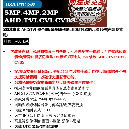
500萬畫素 AHD/TVI 彩色8顆單晶陣列燈LED紅外線防水攝影機(內建麥克
風)
料號:IR-08H5A
內建麥克風，視訊和聲音一同傳輸，不用再多拉一條線，可同軸或絞線
傳輸(聲音功能須切換為TVI模式),可進入OSD 修改 AHD / TVI / CVI /
CVBS
DVR須支援同軸音頻，搭配2021年以前生產之DVR，請確認是否有
支援同軸音頻，以確保支援聲音功能。
台灣光電技術背景廠商出品，紅外線耐用度最佳！
採用高性能圖像傳感器具備百萬高畫素清晰度
AHD/TVI/CVI/CVBS(960H)四合一（OSD 切換）
有效分辨率達 2560(H)×1944(V)
同軸與絞線傳輸器皆可傳送訊號,不需更換
內建 8 顆陣列式 LED
內置 IR-CUT 切換,日夜效果還原度高
高畫質影像傳輸,畫面不壓縮,影像不延遲
內建 UTC 參數值功能調整