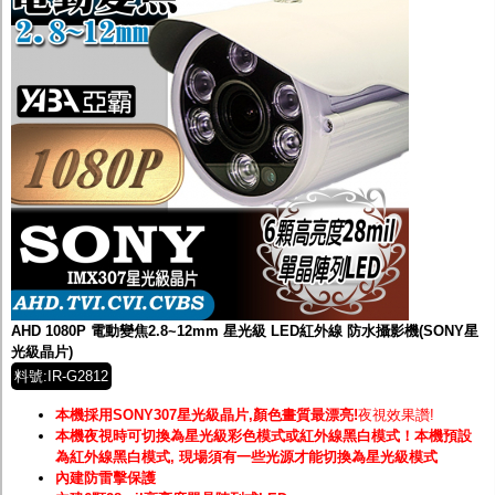
AHD 1080P 電動變焦2.8~12mm 星光級 LED紅外線 防水攝影機(SONY星
光級晶片)
料號:IR-G2812
本機採用SONY307星光級晶片,顏色畫質最漂亮!
夜視效果讚!
本機夜視時可切換為星光級彩色模式或紅外線黑白模式！
本機預設
為紅外線黑白模式, 現場須有一些光源才能切換為星光級模式
內建防雷擊保護