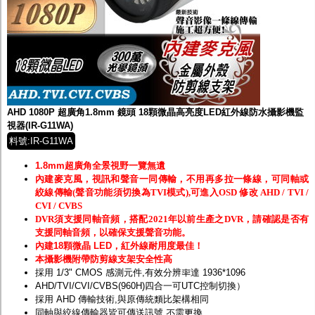
AHD 1080P 超廣角1.8mm 鏡頭 18顆微晶高亮度LED紅外線防水攝影機監
視器(IR-G11WA)
料號:IR-G11WA
1.8mm超廣角全景視野一覽無遺
內建麥克風，視訊和聲音一同傳輸，不用再多拉一條線，可同軸或
絞線傳輸(聲音功能須切換為TVI模式),可進入OSD 修改 AHD / TVI /
CVI / CVBS
DVR須支援同軸音頻，搭配2021年以前生產之DVR，請確認是否有
支援同軸音頻，以確保支援聲音功能。
內建18顆微晶 LED，紅外線耐用度最佳！
本攝影機附帶防剪線支架安全性高
採用 1/3" CMOS 感測元件,有效分辨率達 1936*1096
AHD/TVI/CVI/CVBS(960H)四合一可UTC控制切換）
採用 AHD 傳輸技術,與原傳統類比架構相同
同軸與絞線傳輸器皆可傳送訊號,不需更換