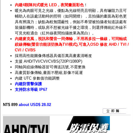
內建4顆陣列式暖光 LED，夜間畫面彩色
！
暖光為肉眼可見之光線，
優點為
光線明亮且明顯，具有嚇阻力且可
輔助人在該處活動時的照明（如同開燈），且拍攝的畫面為彩色更
具有辨識力；缺點為較無隱蔽性，例如不希望被拍攝者知道該處有
裝攝影機時，或臥房不想被光線干擾之環境，則選擇傳統
紅外線
不
可見光較適合（紅外線夜間拍攝效果為黑白）。
內建麥克風，視訊和聲音一同傳輸，不用再多拉一條線，可同軸或
絞線傳輸(聲音功能須切換為TVI模式),可進入OSD 修改 AHD / TVI /
CVI / CVBS
採用高性能圖像傳感器具備百萬高畫素清晰度
支援 AHD/TVI/CVI/CVBS(720P/1080P)
同軸與絞線傳輸器皆可傳送訊號,不需更換
高畫質影像傳輸,畫面不壓縮,影像不延遲
內建 UTC 參數值功能調整
內建防雷擊保護
支持防水等級 IP67
NT$ 899
about USD$ 28.02