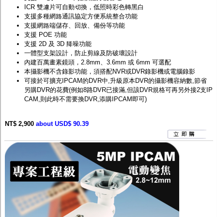
ICR 雙濾片可自動切換，低照時彩色轉黑白
支援多種網路通訊協定方便系統整合功能
支援網路端儲存、回放、備份等功能
支援 POE 功能
支援 2D 及 3D 降噪功能
一體型支架設計，防止剪線及防破壞設計
內建百萬畫素鏡頭，2.8mm、3.6mm 或 6mm 可選配
本攝影機不含錄影功能，須搭配
NVR
或
DVR
錄影機或電腦錄影
可接於可擴充IPCAM的DVR中,升級原本DVR的攝影機容納數,節省
另購DVR的花費(例如8路DVR已接滿,但該DVR規格可再另外接2支IP
CAM,則此時不需要換DVR,添購IPCAM即可)
NT$ 2,900
about USD$ 90.39