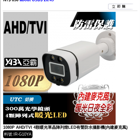
1080P AHD/TVI 4顆暖光單晶陣列燈LED有聲防水攝影機(內建麥克風)
料號:IR-G10YA