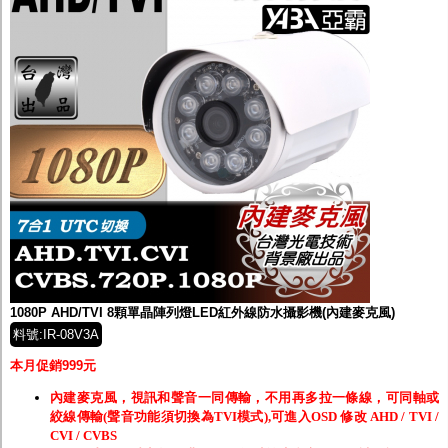
1080P AHD/TVI 8顆單晶陣列燈LED紅外線防水攝影機(內建麥克風)
料號:IR-08V3A
本月促銷999元
內建麥克風，視訊和聲音一同傳輸，不用再多拉一條線，可同軸或
絞線傳輸(聲音功能須切換為TVI模式),可進入OSD 修改 AHD / TVI /
CVI / CVBS