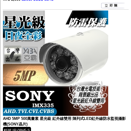
AHD 5MP 500萬畫素 星光級 紅外線雙用 陣列式LED紅外線防水監視攝影
機(SONY晶片)
料號:IR-08H5-S