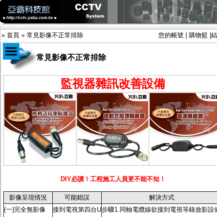
»
首頁
»
常見影像不正常排除
您的帳號
|
購物籃
|
常見影像不正常排除
商品目錄
監視器雜訊改善設備
限時促銷特惠專案
IP網路攝影機及錄放影機
AHD DVR數位錄放影機
AHD半球型(適用屋內)
AHD中小型紅外線攝影機(適用騎樓、室內外)
AHD防護罩型攝影機(適用屋外，紅外線照射
距離遠）
AHD特殊功能型攝影機
旋轉型攝影機.旋轉台
傳統高解析攝影機
DIY必讀！工程施工人員更不能不知！
鏡頭
投光設備
影像呈現情況
可能錯誤
解決方式
防護罩及支架
(一)完全無影像
接到電視第四台U
步驟1.同軸電纜線欲接到電視等錄放影設
多路攝影機單軸傳輸