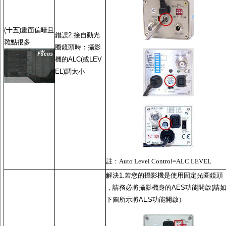
(十五)畫面偏暗且
錯誤2.接
自動光
雜點很多
圈鏡頭
時：攝影
機的ALC(或LEV
EL)調太小
註：
Auto Level Control=ALC LEVEL
解決1.若您的攝影機是使用
固定光圈鏡頭
，請務必將攝影機身的
AES功能
開啟(請
下圖所示將
AES功能
開啟）