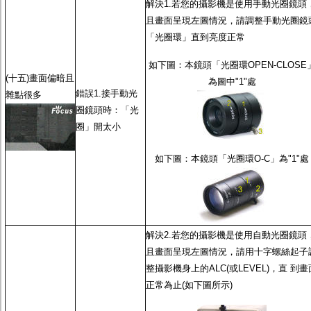
解決1.若您的攝影機是使用
手動光圈鏡頭
且畫面呈現左圖情況，請調整
手動光圈鏡
「光圈環」直到亮度正常
如下圖：本鏡頭「光圈環OPEN-CLOSE
(十五)畫面偏暗且
為圖中"1"處
錯誤1.接
手動光
雜點很多
圈鏡頭
時：「光
圈」開太小
如下圖：本鏡頭「光圈環O-C」為"1"處
解決2.若您的攝影機是使用
自動光圈鏡頭
且畫面呈現左圖情況，請用十字螺絲起子
整攝影機身上的ALC(或LEVEL)，直 到畫
正常為止(如下圖所示)