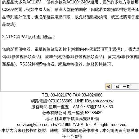
的產品大多為AC110V， 僅有少數為AC100~240V通用，國外許多地方則使用
C220V的電，例如中國大陸、歐洲大部份的國家，因此若要將攝影機等電子
品帶到國外使用，也必須確認電壓問題，以免將變壓器燒壞，或直接將電子
品燒壞)
2.NTSC與PAL規格通用產品：
無線影音傳輸器、電腦數位錄影監控卡(軟體內有視訊選項可作選擇）、投光
備(非影像視訊類產品)、旋轉台與控器(非影像視訊類產品)、麥克風(非影像視
類產品)、RS232轉485轉換器、網路線轉換器、線材與轉接頭 。
TEL:
03-4021676
FAX:03-4024086
網路電話:07010236669, LINE ID:
yaba.com.tw
服務時間:星期一至五，AM 9：30至PM 5：30
敏希有限公司 統一編號:53288489
地址:桃園市平鎮區高雙路67號
service@yaba.com.tw
© 1999
YABA
, Inc. All rights reserved.
本站內容未經授權而複製、轉載、重製將觸犯著作權法，本公司將追究刑民事
任不予寬待