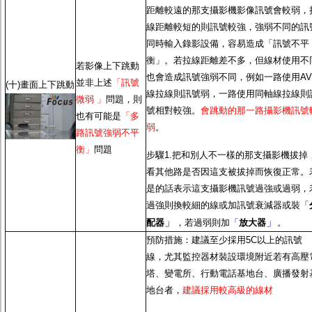
距離較遠的那支攝影機影像訊號會較弱，
線距離較短的則訊號較強，強弱不同的訊
同時輸入錄影設備，容易造成「訊號不平
衡」。若拉線距離差不多，但線材使用不
若影像上下跳動
也會造成訊號強弱不同，例如一路使用AV
並非上述
「訊號
(十)畫面上下跳動
線拉線則訊號弱，一路使用同軸線拉線則
微弱 」
問題，則
號相對較強。
會跳動的那一路攝影機訊號
也有可能是
「多
弱
。
路訊號強弱不平
衡」
問題
步驟1.把和別人不一樣的那支攝影機拔掉
看其他路是否因這支被拔掉而恢復正常。
是的話表示這支攝影機訊號過強或過弱，
過強則換較細的線或加訊號衰減器或裝「
」
」
配器
，若過弱則加
「
放大器
。
預防措施：建議至少採用5C以上的訊號
線，尤其監控器材裝設環境附近若有高壓
塔、變電所、行動電話基地台、廣播發射
地台者，
建議採用較高級的線材