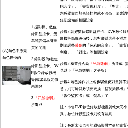
飽合度」、「畫質銳利度」、「對比」，
您感覺畫面顏色怪怪的或不漂亮，請先調
錄影設備的相關設定
1.攝影機、數位
步驟2.調好數位錄影監控卡、DVR數位錄
錄影監控卡、螢
影機等錄影設備後，若對畫質還是不滿意
幕等設備本身畫
則請調整
螢幕
的「色彩飽合度」、「畫質
質的問題
(六)顏色不漂亮、
利度」、「對比」等相關設定
顏色怪怪的
2.錄影設備(數位
步驟3.檢查是否為
「訊號微弱」
所造成（
錄影監控卡、DV
見以下「訊號微弱」之分析）
R數位錄放影機
等)或螢幕設定值
步驟4.若已操作以上各步驟但仍對畫質不
未調好
意，則可能就必須要更換「監視攝影機」
「數位監控卡」或「螢幕」了
3.
「訊號微弱」
所造成
註：市售DVR數位錄放影機畫質較大同小
異，數位錄影監控卡則較有差異
註：色彩太淡也可能跟攝影機本身的畫質