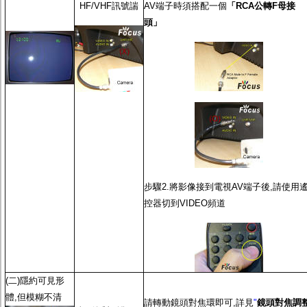
監聽器.麥克風
HF/VHF訊號諯
AV端子時須搭配一個
「RCA公轉F母接
網路設備
頭」
視訊轉換設備
雙絞線傳輸器
雜訊改善器
分配放大器
網路線用水晶頭
網路線
懶人線.同軸線.花線
線頭.插座.延長線.HDMI線
集線盒.防水盒.配線盒
變壓器.避雷器
轉接頭
偽裝嚇阻假監視器. 警示防盜貼紙
步驟2.將影像接到電視AV端子後,請使用
行車紀錄器.車用插座配件
電腦工業機殼
控器切到VIDEO頻道
客訂商品
(二)隱約可見形
體,但模糊不清
請轉動鏡頭對焦環即可,詳見
"
鏡頭對焦調