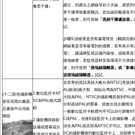
露出，則露出之網線等於小天線，易受到
像受干擾）
界干擾導致畫面雜訊。若拉線距離過長不
逐一檢查，則可加裝
「高頻干擾濾波器」
試。
步驟9.請檢查是否有漏電情況（觸摸訊號
網線看是否有被電到的感覺，若有表示有
電），建議將監視設備均接地，或檢查是
接地確實，若監視器材安裝環境不方便接
者，則可使用
「接地線隔離器」或「影像
波接地線隔離器」
試試。
全世界的視訊系統大略分為NTSC(美規)和
AL(歐規)兩大類，例如台灣為NTSC，中
1.數位監控卡NT
(十二)彩色攝影機
大陸為PAL，NTSC的攝影機若接到PAL
SC和PAL格式調
卻呈現黑白畫面,
分割器或PAL的螢幕，就會出現左圖情況
錯
且畫面中出現粗
一般數位監控卡軟體均乎可以自行調整NT
橫槓
C或PAL，但接到該監控卡上的攝影機，
2.攝影機與錄影
須全為PAL或全部為NTSC才可以。若將N
設備或螢幕或分
SC的攝影機接到數位監控卡上，但卻將
割器視訊系統不