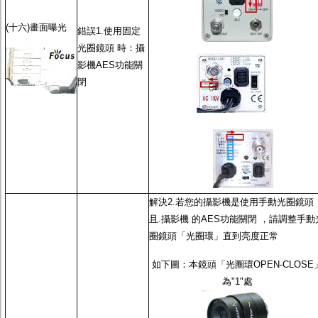
(十六)畫面曝光
錯誤1.使用
固定
光圈鏡頭
時：攝
影機
AES功能
關
閉
解決2.若您的攝影機是使用
手動光圈鏡頭
且.攝影機 的
AES功能
關閉 ，請調整
手動
圈鏡頭
「光圈環」直到亮度正常
如下圖：本鏡頭「光圈環OPEN-CLOSE
為"1"處