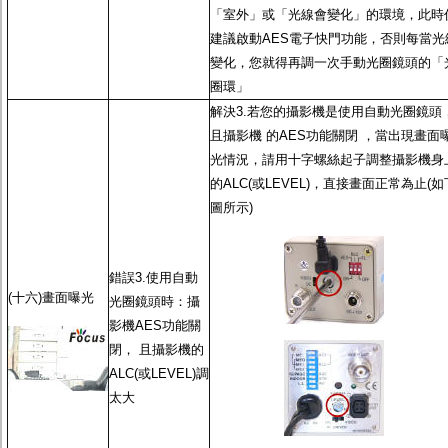
「室外」或「光線會變化」的環境，此時
建議啟動
AES電子快門功能
，否則每當光
變化，您就得再調一次
手動光圈鏡頭
的「
圈環」
解決3.若您的攝影機是使用
自動光圈鏡頭
且攝影機 的
AES功能
關閉 ，當出現畫面
光情況，請用十字螺絲起子調整攝影機身
的ALC(或LEVEL)，直接畫面正常為止(如
圖所示)
錯誤3.使用
自動
(十六)畫面曝光
光圈鏡頭
時：攝
影機
AES功能
關
閉， 且攝影機的
ALC(或LEVEL)調
太大