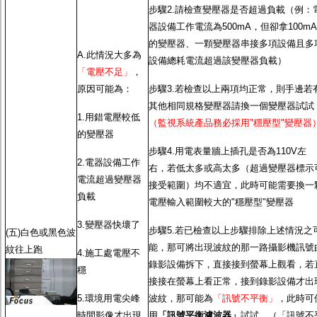
步驟2.請檢查變壓器是否超過負載（例：
器設備工作電流為500mA，但卻拿100mA
的變壓器、一顆變壓器串接多項設備且多
A.此情況大多為
設備總耗電流超過該變壓器負載）
「電壓不足」
，
原因可能為：
步驟3.若檢查以上兩項均正常，則手邊若
其他相同規格變壓器請換一個變壓器試試
1.用錯電壓較低
（監視系統產品務必採用"穩壓型"變壓器
的變壓器
步驟4.用電表量牆上插孔是否為110V左
2.電器設備工作
右，若低太多或高太多（超過變壓器標示
電流超過變壓器
接受範圍）均不適宜，此時可能需要換一
負載
電壓輸入範圍較大的"穩壓型"變壓器
3.變壓器快壞了
步驟5.若已檢查以上步驟排除上述情況之
(五)白色或黑色波
能，那可將出現波紋的那一路攝影機訊號
紋往上跑
4.施工處電壓不
錄影設備拆下，直接接到螢幕上觀看，若
穩
接接在螢幕上看正常，接到錄影設備才出
5.環境用電尖峰
波紋，那可能為
「訊號不平衡」
，此時可
時間影像才出現
用
「訊號平衡濾波器」
試試。（「訊號不