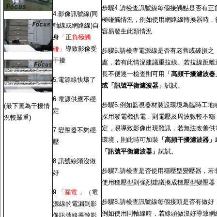
步驟4.請檢查訊號線每個接觸點是否有正
4.影像訊號線(同
極碰觸情況，例如使用網路線轉換器時，
軸線或網路線)自
容易發生此類情況
身
「正負極觸
碰」
導致影像受
步驟5.請檢查電源線是否有老舊或破損之
干擾
處，若有此情況建議重拉線。若拉線距離
長不便逐一檢查則可用
「高頻干擾濾波器
5.電源線快壞了
或「訊號平衡濾波器」
試試。
6.電源供應不穩
步驟6.例如監視器材裝設環境為臨時工地
(最下圖為干擾情
定
採用發電機供電，則電壓及周波數較不穩
況較嚴重)
定，易導致影像出現雜訊，若無法改善供
7.變壓器不夠穩
環境，則此時可加裝
「高頻干擾濾波器」
壓
「訊號平衡濾波器」
試試。
8.訊號線頭沒做
步驟7.請檢查是否使用穩壓型變壓器，若
好
使用穩壓型則強烈建議換成穩壓型變壓器
9.
「漏電 」
（電
步驟8.請檢查訊號線每個接頭是否有做好
源線的電漏到影
例如使用同軸線時，若線頭做沒好導致網
像訊號線導致影