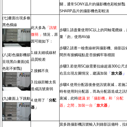
關，通常SONY晶片的攝影機色彩較鮮豔
SHARP晶片的攝影機色彩較淡
(七)畫面出現多條
黑色橫線
此大多為
「訊號
步驟1.請盡量使用5C以上的同軸電纜線，
微弱 」
情況，原
量「勿」使用AV線
因可能如下：
步驟2.請逐一檢查線材與攝影機、錄影設
1.線太細或線材
(八)彩色攝影機卻
間所有接觸端點是否接觸牢靠穩固
品質較差
呈現黑白畫面(或
步驟3.若使用5C線需要拉線超過300公尺
色彩不鮮豔)
2.接觸不良
」
右且出現左圖情況，建議加裝
「
放大器
3.拉線距離太長
步驟4.使用分配器後會使訊號衰減，若施
造成訊號衰弱
時有使用到分配器，而為分配器造成之訊
衰減，此時
建議 於「攝影機」和「分配
(九)畫面上下跳動
4.使用了「
分配
」
器」之間，加裝一台「
放大器
」
器
當多路攝影機訊號輸入到錄影設備時，拉