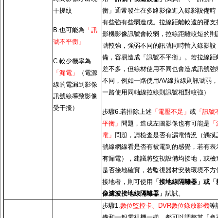
干擾紋
衡」通常發生在多路影像進入錄影設備時
有些強有些弱造成。拉線距離較遠的那支
B.也可能為
「訊
影機影像訊號會較弱，拉線距離較短的則
號不平衡」
號較強，強弱不同的訊號同時輸入錄影設
備，容易造成「訊號不平衡」。若拉線距
C.較少機率為
差不多，但線材使用不同也會造成訊號強
「漏電」
（電源
不同，例如一路使用AV線拉線則訊號弱，
線的電漏到影像
一路使用同軸線拉線則訊號相對較強）
訊號線導致影像
受干擾）
步驟6.若排除上述
「電壓不足」
或
「訊號
平衡」
問題，造成左圖影像也有可能是
「
電」
問題，請檢查是否有漏電情況（觸摸
號線網線看是否有被電到的感覺，若有表
有漏電），建議將監視設備均接地，或檢
是否接地確實，若監視器材安裝環境不方
接地者，則可使用
「接地線隔離器」或「
像濾波接地線隔離器」
試試。
步驟1.
數位監控卡、DVR數位錄放影機
等
備和一般電視機一樣，都可以調整其「色