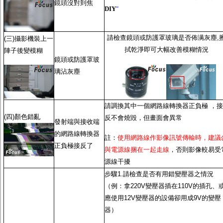
鏡頭沒對到焦
DIY
"
請檢查鏡頭或防護罩玻璃是否佈满灰塵,
(三)攝影機裝上一
拭乾淨即可大幅改善模糊情況
陣子後變模糊
鏡頭或防護罩玻
璃沾灰塵
請調換其中一個網路線轉換器正負極 ，接
(四)顏色錯亂
反不會燒毀，但畫面會異常
發射端與接收端
的網路線轉換器
註：
使用網路線作影像訊號傳輸時，建議
正負極接反了
與電源線捆在一起走線
，否則影像較易受
源線干擾
步驟1.請檢查是否有用錯變壓器之情況
（例：拿220V變壓器插在110V的插孔、
應使用12V變壓器的設備卻用成9V的變壓
器）