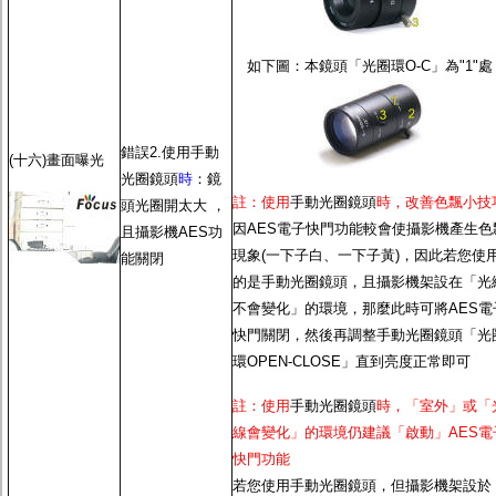
如下圖：本鏡頭「光圈環O-C」為"1"處
錯誤2.使用
手動
(十六)畫面曝光
光圈鏡頭
時
：鏡
註：使用
手動光圈鏡頭
時，改善色飄小技
頭光圈開太大 ，
因
AES電子快門功能
較會使攝影機產生色
且攝影機
AES功
現象(一下子白、一下子黃)，因此若您使
能
關閉
的是
手動光圈鏡頭
，且攝影機架設在「光
不會變化」的環境，那麼此時可將
AES電
快門
關閉，然後再調整
手動光圈鏡頭
「光
環OPEN-CLOSE」直到亮度正常即可
註：使用
手動光圈鏡頭
時，「室外」或「
線會變化」的環境仍建議「啟動」
AES電
快門功能
若您使用
手動光圈鏡頭
，但攝影機架設於