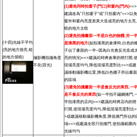
(1)避免同時拍窗子(門口)和窗內(門內)
==>
建議改為"只拍窗子"或"只拍窗內"==>以
窗外和窗內亮度差異大造成亮的地方太亮,
暗的地方太暗
(2)避免拍攝畫面一半是白色的物體,另一
(十四)光線不平均
是漆黑的地方
(如拍漆黑的倉庫時,白色的
(亮的地方很亮,暗
子佔了畫面的一半--因為白光會反光造成
的地方很暗)
攝影機拍攝角度
亮的情況)==>建議此時將倉庫的燈打開,
不良(背光)
現場亮度均勻,降低現場亮度對比==>或建
議移動攝影機位置,降低白色櫃子所佔畫面
的區域
(3)避免拍攝畫面一半是會反光的東西,一
是不會反光的東西
(如一半拍不鏽鋼捲門,
半拍漆黑的店內)==>建議此時將店內的燈
打開,使現場亮度均勻,降低現場亮度對比=
>或建議移動攝影機角度,降低捲門所佔的
域==>或建議全部只拍捲門,使拍攝範圍內
光線均勻