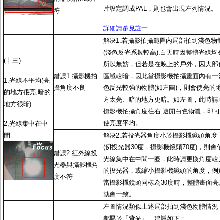
片設定調成PAL，則也會出現左列情況。
符
詳細請參見註一
解決1.若攝影拍攝範圍內局部拍到淺色物
(淺色反光系數較高),白天時因整體光線均
(十三)
所以無妨，但若是在晚上的戶外，因大部
錯誤1.攝影機拍
區域較暗，因此當攝影機拍攝畫面內有一
1.光線不平均(亮
攝角度不良
色反光較強的物體(如左圖)，則會使亮的
的地方很亮,暗的
方太亮、暗的地方更暗。如左圖，此時請
地方很暗)
攝影機拍攝角度往右 避開白色物體，即可
使亮度平均。
2,光線集中在中
間
解決2.若投光器角度小於攝影機鏡頭角度
(例投光器30度，攝影機鏡頭70度)，則會
錯誤2.紅外線投
光線集中在中間一圈，此時請更換角度較
光器與攝影機角
的投光器，或縮小攝影機鏡頭的角度，例
度不符
當攝影機鏡頭同樣為30度時，整體畫面亮
就會一致。
左圖情況類似上述局部拍到淺色物體情況
都屬於「背光」，建議如下：