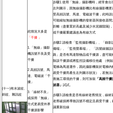
步驟1.使用「無線」攝影機時，經常會出
左列圖示，因無線攝影機比有線攝影機更
受高頻訊號、馬達、電磁波干擾，此時請
可能縮短無線攝影機的發射器與接收器間
距離（盡量置於高處及減少水泥牆阻隔)，
此情況大多是
或干擾嚴重建議改為有線方式
「干擾 」
步驟2.請檢查「監視攝影機端」、「錄影
1.「無線」攝影
備端」、「監視螢幕端」、「訊號線舖設
機訊號不良及受
路」是否有馬達類物品或干擾源，盡可能
干擾
除該干擾源或將監控設備移往他處 （例如
電梯為馬達運作，因此攝影機裝於電梯內
2.高頻訊號、馬
易受干擾而產生左列圖示狀況），若無法
達、電磁波「干
善施工環境的干擾，則可加裝
「高頻干擾
擾」
波器」
試試。
(十一)有水波紋、
3.「線材不良」
斜紋、雜訊紋
步驟3.請檢查是否有線材老舊情況，線材
或採用「無線」
老舊破損將導致訊號不穩定且易受干擾，
方式更易受外界
議重新拉線
干擾源影響