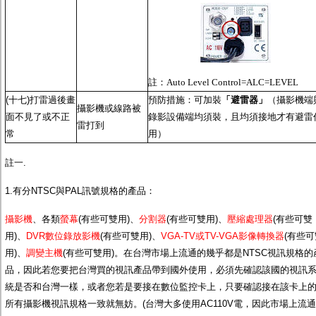
註：
Auto Level Control=ALC=LEVEL
(十七)打雷過後畫
預防措施：可加裝
「避雷器」
（攝影機端
攝影機或線路被
面不見了或不正
錄影設備端均須裝，且均須接地才有避雷
雷打到
常
用）
註一.
1.有分NTSC與PAL訊號規格的產品：
攝影機
、各類
螢幕
(有些可雙用)、
分割器
(有些可雙用)、
壓縮處理器
(有些可雙
用)、
DVR數位錄放影機
(有些可雙用)、
VGA-TV或TV-VGA影像轉換器
(有些可
用)、
調變主機
(有些可雙用)。在台灣市場上流通的幾乎都是NTSC視訊規格的
品，因此若您要把台灣買的視訊產品帶到國外使用，必須先確認該國的視訊
統是否和台灣一樣，或者您若是要接在數位監控卡上，只要確認接在該卡上
所有攝影機視訊規格一致就無妨。(台灣大多使用AC110V電，因此市場上流通