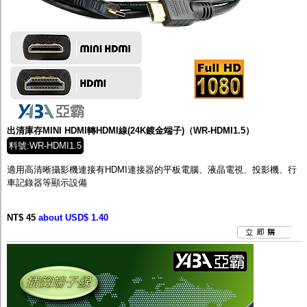
出清庫存MINI HDMI轉HDMI線(24K鍍金端子)（WR-HDMI1.5）
料號:WR-HDMI1.5
適用高清晰攝影機連接有HDMI連接器的平板電腦、液晶電視、投影機、行
車記錄器等顯示設備
NT$ 45
about USD$ 1.40