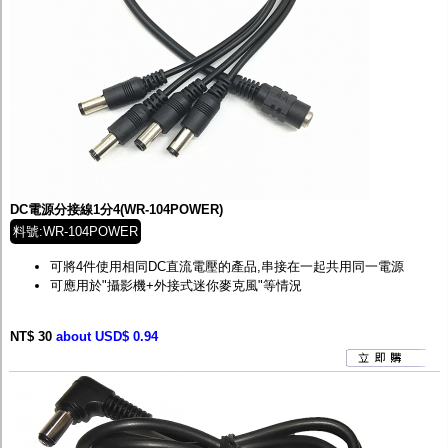
DC電源分接線1分4(WR-104POWER)
料號:WR-104POWER
可將4件使用相同DC直流電壓的產品,串接在一起共用同一電源
可應用於"攝影機+外接式迷你麥克風"等情況
NT$ 30
about USD$ 0.94