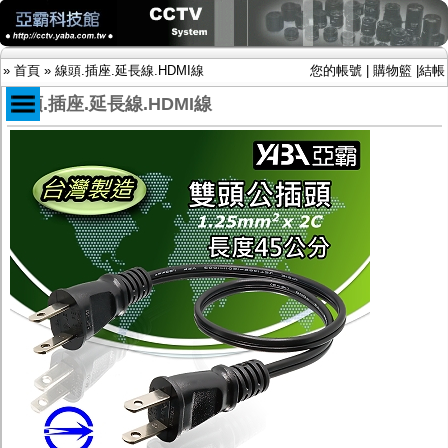
»
首頁
»
線頭.插座.延長線.HDMI線
您的帳號
|
購物籃
|
結帳
線頭.插座.延長線.HDMI線
商品目錄
限時促銷特惠專案
IP網路攝影機及錄放影機
AHD DVR數位錄放影機
AHD半球型(適用屋內)
AHD中小型紅外線攝影機(適用騎樓、室內外)
AHD防護罩型攝影機(適用屋外，紅外線照射
距離遠）
AHD特殊功能型攝影機
旋轉型攝影機.旋轉台
傳統高解析攝影機
鏡頭
投光設備
防護罩及支架
多路攝影機單軸傳輸