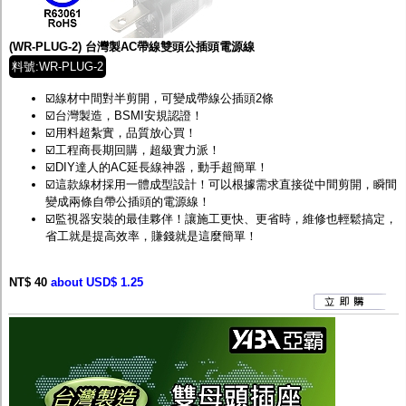
監聽器.麥克風
網路設備
視訊轉換設備
(WR-PLUG-2) 台灣製AC帶線雙頭公插頭電源線
雙絞線傳輸器
料號:WR-PLUG-2
雜訊改善器
分配放大器
☑️線材中間對半剪開，可變成帶線公插頭2條
網路線用水晶頭
☑️台灣製造，BSMI安規認證！
網路線
☑️用料超紮實，品質放心買！
懶人線.同軸線.花線
☑️工程商長期回購，超級實力派！
線頭.插座.延長線.HDMI線
☑️DIY達人的AC延長線神器，動手超簡單！
集線盒.防水盒.配線盒
☑️這款線材採用一體成型設計！可以根據需求直接從中間剪開，瞬間
變壓器.避雷器
變成兩條自帶公插頭的電源線！
轉接頭
☑️監視器安裝的最佳夥伴！讓施工更快、更省時，維修也輕鬆搞定，
偽裝嚇阻假監視器. 警示防盜貼紙
省工就是提高效率，賺錢就是這麼簡單！
行車紀錄器.車用插座配件
電腦工業機殼
NT$ 40
客訂商品
about USD$ 1.25