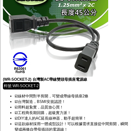
(WR-SOCKET-2) 台灣製AC帶線雙頭母插座電源線
料號:WR-SOCKET-2
☑️線材中間對半剪開，可變成帶線母插座2條
☑️台灣製造，BSMI安規認證！
☑️用料超紮實，品質放心買！
☑️工程商長期回購，超級實力派！
☑️DIY達人的AC延長線神器，動手超簡單！
☑️這款線材採用一體成型設計！可以根據需求直接從中間剪開，瞬間
變成兩條自帶母插頭的電源線！