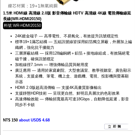
1.5米 HDMI線 高清線 2.0版 影音傳輸線 HDTV 高清線 4K線 電視傳輸線延
長線(WR-HDMI20150)
料號:WR-HDMI20150
24K鍍金端子 — 高導電性、不易氧化，有效提升訊號穩定性
標準19+1滿芯結構 — 五組訊號線皆採用鋁箔獨立屏蔽，外層加上編
織網，強化抗干擾能力
三層屏蔽結構 — 採用128編銅網＋鋁箔＋接地線組成，有效隔絕電
磁干擾，確保訊號穩定
加粗線徑7.1mm — 增強傳輸品質與耐用度
廣泛應用 — 適用於家庭劇院、大型會議室、教學視聽室、廣告顯示
系統，支援桌機、筆電、機上盒、遊戲機、電視、投影機與螢幕顯
示器
HDMI 2.0版超高清傳輸 — 支援4K高畫質影像輸出
支援靜態HDR技術 — 呈現更自然、鮮明且具層次的色彩效果
高速傳輸效能 — 傳輸頻寬最高可達18Gbps，自動降低延遲，影音
同步不卡頓
NT$ 150
about USD$ 4.68