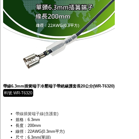
帶線6.3mm插簧端子冷壓端子帶絕緣護套長20公分(WR-T6320)
料號:WR-T6320
帶線插簧端子線(含護套)
規格：6.3mm
長度：200mm
線徑：22AWG(0.3mm平方)
尺寸：6.3mm(單頭)