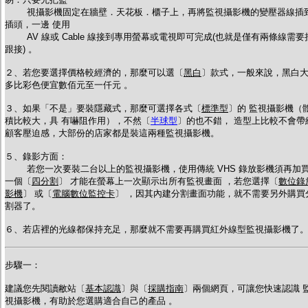
視攝影機固定在牆壁．天花板．櫃子上，再將監視攝影機的變壓器線插
插頭，一邊 使用
AV 線或 Cable 線接到專用螢幕或電視即可完成(也就是僅有兩條線需要
跟接) 。
２、若您要選擇價格較經濟的，那麼可以選〔
黑白
〕款式，一般來說，黑白
多比彩色便宜數佰元至一仟元 。
３、如果「不是」要裝隱藏式，那麼可選擇各式〔
標準型
〕的 監視攝影機（
積比較大，具 有嚇阻作用），不然〔
半球型
〕的也不錯， 造型上比較不會帶
顧客壓迫感，大部份的店家都是裝這兩種監視攝影機。
５、錄影方面
：
若您一次要裝二台以上的監視攝影機，使用傳統 VHS 錄放影機須再加
一個〔
四分割
〕 才能在螢幕上一次顯示出所有監視畫面 ，若您選擇
〔
數位錄
影機
〕 或
〔
電腦數位監控卡
〕 ，因其內建分割畫面功能，就不需要另外購買
割器了。
６、若店裡的光線都保持充足，那麼就不需要再購買紅外線型監視攝影機了
步驟一：
建議您先閱讀敝站〔
基本認識
〕與〔
採購指南
〕兩個網頁，可讓您快速認識 
視攝影機，有助於您選購適合自己的產品 。