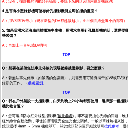
A：沒有，攝影機的功能只有攝影，要錄下來的話必須用錄影機或V8
4.是否有小型錄影機可儲存針孔攝影機所立即拍攝的畫面？
A：用V8或DV最小（現在新型的DV都越做越小，比半個面紙盒還小的都有）
5. 如果我潛水至海底想拍攝海中生物，用潛水專用針孔攝影機的話，還需要
些裝備？
A：再加上一台V8或DV即可
TOP
Q：想要在某個無法事先佈線的現場祕錄搜證錄影，要怎麼做？
A：若無法事先佈線（如飯店的會議廳），則需要用可隨身攜帶的V8或DV來
錄影的工作。（
參考圖例
）
TOP
Q：我在戶外架設一支攝影機，白天到晚上24小時都要使用，選擇那一種攝影
機比較合適？
A：您可選擇防水紅外線型攝影機(
按此參考
)，
即不需要擔心光線的問題，晚
紅外線會自動啟動，即使拍攝環境完全無光也沒關係。一般以單棟騎樓來說
鏡頭選擇 4mm ∼ 6mm 機種即可，關於鏡頭部份更詳細說明可
按此參考
，選