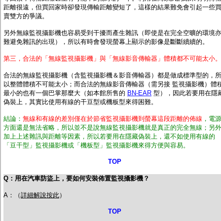
距離很遠，但買回家時卻發現傳輸距離變短了，這樣的結果難免會引起一些
賣雙方的爭議。
另外無線監視攝影機也容易受到干擾而產生雜訊（即使是在完全空曠的環境
難避免雜訊的出現），所以有時會發現螢幕上顯示的影像是斷斷續續的。
第三，合法的「無線監視攝影機」與「無線影音傳輸器」體積都不可能太小
合法的無線監視攝影機（含監視攝影機＆影音傳輸器）都是做成標準型的，
以整體體積不可能太小；而合法的無線影音傳輸器（需另接 監視攝影機）體
最小的也有一個巴掌那麼大（如本館所售的
BN-EAR
型），因此若要用在隱
偽裝上，其實比使用有線的干豆型或機板型來得困難。
結論：
無線和有線的差別僅在於節省監視攝影機到螢幕這段距離的佈線
，電
方面還是無法省略，所以並不是說無線監視攝影機就是真正的完全無線；另
加上上述雜訊與距離等因素，所以若要用在隱藏偽裝上，還不如使用有線的
「豆干型」監視攝影機或「機板型」監視攝影機來得方便與容易。
TOP
Q：用在汽車防盜上，要如何安裝佈置監視攝影機？
A：（
詳細解說按此
）
TOP