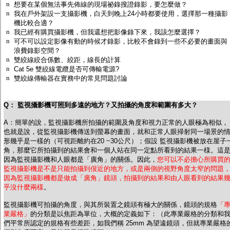
n
監聽器.麥克風
想要在某個無法事先佈線的現場祕錄搜證錄影，要怎麼做？
n
我在戶外架設一支攝影機，白天到晚上24小時都要使用，選擇那一種攝影
網路設備
機比較合適？
視訊轉換設備
n
我已經有購買攝影機，但我還想把影像錄下來，我該怎麼選擇？
雙絞線傳輸器
n
可不可以設定影像有動的時候才錄影，比較不會錄到一些不必要的畫面與
雜訊改善器
浪費錄影空間？
分配放大器
n
雙絞線絞合係數、絞距，線長的計算
網路線用水晶頭
n
Cat 5e 雙絞線電纜是否可傳輸電源?
網路線
n
雙絞線傳輸器在實務中的常見問題討論
懶人線.同軸線.花線
線頭.插座.延長線.HDMI線
集線盒.防水盒.配線盒
Q： 監視攝影機可照到多遠的地方？又拍攝的角度和範圍有多大？
變壓器.避雷器
轉接頭
A：簡單的說，監視攝影機所拍攝的範圍及角度和視力正常的人眼極為相似，
偽裝嚇阻假監視器. 警示防盜貼紙
也就是說，從監視攝影機傳送到螢幕的畫面，就和正常人眼掃射同一場景的
行車紀錄器.車用插座配件
形幾乎是一樣的（可視距離約在20 ~30公尺）；假設 監視攝影機被放在屋子
角，那麼它所拍攝到的結果會和一個人站在同一定點所看到的結果一様。這
電腦工業機殼
因為監視攝影機和人眼都是「廣角」的關係。因此，
您可以不必擔心所購買
客訂商品
監視攝影機是不是只能拍攝到佷近的地方，或是兩側的視野角度太窄的問題
因為監視攝影機都是做成「廣角」鏡頭，拍攝到的結果和由人眼看到的結果
乎沒什麼兩樣
。
監視攝影機可拍攝的角度，與其所裝置之鏡頭有極大的關係，鏡頭的規格
「
業嚴格」
的分類是以焦距為單位，大概的定義如下：（此專業嚴格的分類和
們平常所認定的規格有些差距，如我們稱 25mm 為望遠鏡頭，但就專業嚴格