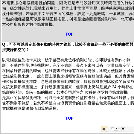
不需要擔心電腦穩定性的問題，因為它是專門設計用來長時間使用的錄放
備，穩定性絕對比電腦來得更佳。操作上非常簡單容易，跟傳統家用錄放影
沒什麼差別，若購買中文語言界面的機種，設定上更是輕鬆，一看就懂。高
一點的機種甚至可以跟電腦互相搭配，與電腦連線觀看舊錄影資料，您可參
本公司所販售之
數位錄放影機
。
TOP
Q
：可不可以設定影像有動的時候才錄影，比較不會錄到一些不必要的畫面與
浪費錄影空間？
以電腦數位監控卡來說，幾乎都已有此位移偵測功能，亦即影像有動作才錄
影，不動作則呈現待機狀態，完全不錄影，長久下來可以省下大量錄影空間
在回放錄影資料的時候，也只需查找影像有在動的時候，比較方便輕鬆；以
位錄放影機來說，一般市面上販售之機種皆宣稱有位移偵測功能，但其實應
作位移加權偵測功能，意思是影像有動的時候，錄放影機會把比較多的資源
在該支攝影機畫面上，多錄幾張畫面起來，但事實上仍然是屬於 24 小時都在
錄影的狀態。高階一點的機種，如本公司所售之
位移偵測型數位錄放影機
，
是真正的位移偵測機種，可以完全如電腦數位監控卡般，影像有動才錄影，
像不動則不錄影，若您不希望白白浪費寶貴的錄影容量在無意義的畫面上，
買此機種算是很超值划算的選擇。
TOP