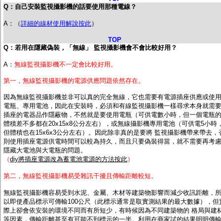
Q：自己安裝監視攝影機的話要使用那種電線？
A：（
詳細的線材使用解說按此
）
TOP
Q：若用在隱藏偽裝，「無線」 監視攝影機會不會比較好用？
A：
無線監視攝影機不一定會比較好用。
第一，無線監視攝影機的電源供應問題依然存在。
因為無線監視攝影機並非可以真的完全無線，它也需要有電源插座供應或使
電瓶、專用電池，因此在安裝時，必須和有線監視攝影機一樣尋求本身就需
插座的電器品作隱蔽物，不然就是要使用電瓶（可供電數小時，但一個電瓶
體積差不多都在20x15x8公分左右），或無線攝影機專用電池（可供電5小時
但體積也在15x6x3公分左右）。因此除非真的是要將 監視攝影機帶來帶去，
則使用插座電源供電時間可以較為持久，而且只要偽裝得當，就不需要再考
隱藏大電池與大電瓶的問題。
（
diy將插座電源改為蓄電池電源的方法按此
）
第二，無線監視攝影機易受雜訊干擾且傳輸距離較短。
無線監視攝影機容易受到水泥、金屬、木材等建築物影響而減少收訊距離，
以即使產品標示可傳輸100公尺（此標示通常是取實測結果的最大數據），但
際上卻會依安裝的環境不同而有所短少，有時候因為不同建築物的 格局與建
等因素，傳輸距離甚至有可能不到標示的一半。利用在商家試的結果明明傳