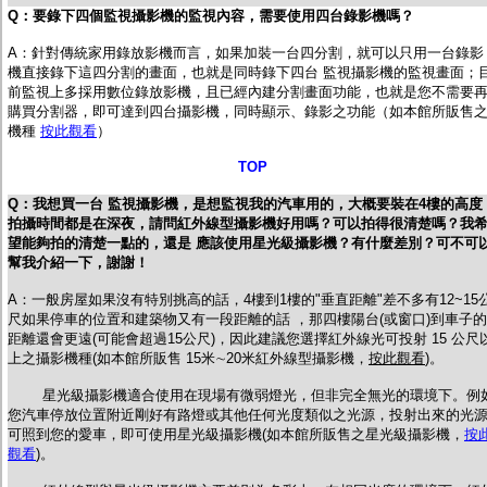
Q：要錄下四個監視攝影機的監視內容，需要使用四台錄影機嗎？
A：
針對傳統家用錄放影機而言，如果加裝一台四分割，就可以只用一台錄影
機直接錄下這四分割的畫面，也就是同時錄下四台 監視攝影機的監視畫面；
前監視上多採用數位錄放影機，且已經內建分割畫面功能，也就是您不需要
購買分割器，即可達到四台攝影機，同時顯示、錄影之功能（如本館所販售
機種
按此觀看
）
TOP
Q：
我想買一台 監視攝影機，是想監視我的汽車用的，大概要裝在4樓的高度
拍攝時間都是在深夜，請問紅外線型攝影機好用嗎？可以拍得很清楚嗎？我
望能夠拍的清楚一點的，還是 應該使用星光級攝影機？有什麼差別？可不可
幫我介紹一下，謝謝！
A：一般房屋如果沒有特別挑高的話，4樓到1樓的"垂直距離"差不多有12~15
尺如果停車的位置和建築物又有一段距離的話 ，那四樓陽台(或窗口)到車子的
距離還會更遠(可能會超過15公尺)，因此建議您選擇紅外線光可投射 15 公尺
上之攝影機種(如本館所販售 15米∼20米紅外線型攝影機，
按此觀看
)。
星光級攝影機適合使用在現場有微弱燈光，但非完全無光的環境下。例
您汽車停放位置附近剛好有路燈或其他任何光度類似之光源，投射出來的光
可照到您的愛車，即可使用星光級攝影機(如本館所販售之星光級攝影機，
按
觀看
)。