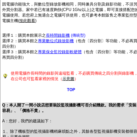
因電腦功能強大，與數位型錄放影機相同，同時兼具分割及錄影功能，不須
外買分割器。家中若已有速度夠快(CPU 1Ghz以上)之電腦，即可直接搭配您
電腦使用。若您府上無適合之電腦可供使用，也可參考本館販售之專業監控
電腦主機(
按此觀看
)
選擇１：購買本館展示之
長時間錄影機
(傳統型)
選擇２
：購買本館之
專業數位式錄放影機
（包含〔四分割〕等功能，不必再
四分割）
選擇３：購買本館之
專業保全監控錄影軟硬體
（包含〔四分割〕等功能，不
再買四分割）
使用電腦作長時間的錄影與遠端監看，不必購買傳統之四分割與錄影機
在公司也可監看家裡的情況（
示意圖
）
TOP
Q：本人開了一間小說店想要裝設監視攝影機可否介紹幾款。我的需求「安裝
容易」、「價格不貴」。
A：您好，我們的建議如下：
１、除了機板型的監視攝影機稍麻煩點之外，其餘各型監視攝影機安裝都很
易：只要先把監