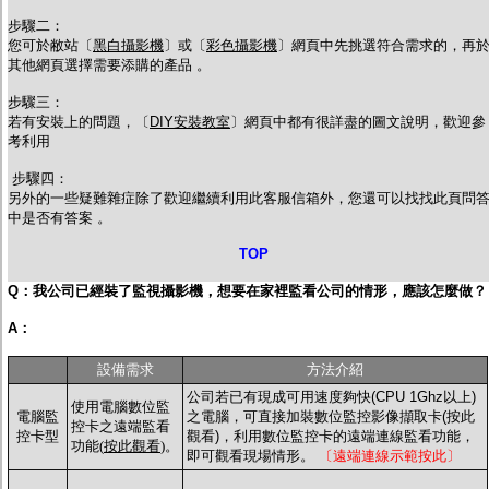
步驟二：
您可於敝站〔
黑白攝影機
〕或〔
彩色攝影機
〕網頁中先挑選符合需求的，再
其他網頁選擇需要添購的產品 。
步驟三：
若有安裝上的問題，〔
DIY安裝教室
〕網頁中都有很詳盡的圖文說明，歡迎參
考利用
步驟四：
另外的一些疑難雜症除了歡迎繼續利用此客服信箱外，您還可以找找此頁問
中是否有答案 。
TOP
Q：我公司已經裝了監視攝影機，想要在家裡監看公司的情形，應該怎麼做？
A：
設備需求
方法介紹
公司若已有現成可用速度夠快(CPU 1Ghz以上)
使用電腦數位監
電腦監
之電腦，可直接加裝數位監控影像擷取卡(按此
控卡之遠端監看
控卡型
觀看)，利用數位監控卡的遠端連線監看功能，
功能(
按此觀看
)。
即可觀看現場情形。
〔遠端連線示範按此〕