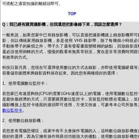
可搭配之適當拍攝距離鏡頭即可。
TOP
Q
：
我已經有購買攝影機，但我還想把影像錄下來，我該怎麼選擇？
一般來說，如果您家中已有錄放影機，可以直接把攝影機接上錄放影機即可
影，但以傳統家用錄放影機，多是使用 VHS 錄影帶，除了每幾個小時就必
手動換帶子的麻煩之外，帶子久了還有發霉畫面變模糊的缺點，回放錄影資
還必須使用倒轉的方式，慢慢的觀看有無異常狀況，實在是非常浪費時間跟
有效率的方式。
科技日新月異，您現在可選擇使用數位的方式去錄影，亦即使用電腦硬碟等
容量儲存媒體來將錄影資料保存起來。因此您有兩種很好的選擇：
1、使用電腦數位監控卡：
若您家已有速度夠快(CPU約需要1GHz速度以上)的電腦，使用電腦數位監控
是最快最經濟的方式，只需要購買數位監控卡，安裝監控軟體在電腦上，並
攝影機接上監控卡後面的接頭即可使用，方便又快速，可參考本公司所販售
數位監控卡
。
2、使用數位錄放影機：
若您患有電腦恐懼症，或家中有不太會操作電腦的人，這時數位錄放影機會
很好的選擇，因為它擁有操作簡易但功能強大的優點，使用數位錄放影機您