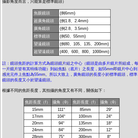
攝影角度而言，只能算是標準鏡頭）
魚眼鏡頭
(例6mm)
超廣角鏡頭
(例1.8、2.4mm)
廣角鏡頭
(例2.8、3.5mm)
標準鏡頭
(例50、55mm)
望遠鏡頭
(例80、105、135、200mm)
超望遠鏡頭
(400、600、800、1000mm)
註：鏡頭焦距的計算方式為鏡頭鏡片組之中心（鏡頭是由多片鏡片所組成，
一片鏡片皆有其特殊功能）到結焦點（底片）之長度，如55mm即鏡片中心到
感光元件上焦點為55mm。所以大致上，廣角鏡頭的長度小於標準鏡頭，標準
鏡頭的長度又小於望遠鏡頭。
根據不同的焦距長度，其拍攝的角度又有不同，關係如下：
焦距長度（f）
攝角（θ）
焦距長度（f）
攝角（θ）
15mm
111°
85mm
29°
17mm
104°
100mm
24°
20mm
94°
135mm
18°
24mm
84°
200mm
12°
28mm
75°
300mm
8°