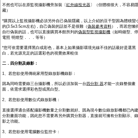
不然也可以在原監視攝影機旁加裝〔
紅外線投光器
〕（但體積很大，不容易
藏）
*購買以上監視攝影機必須另外自己偽裝隱藏，以上介紹的豆干型因為體積蠻
的(3.5x3.5cm左右)，自己偽裝的話並不是很難（
偽裝參考資料
），而若您懶
自行偽裝的話，也可以直接購買本館所列的
偽裝型監視攝影機
（如時鐘型、
電照 明燈型．．．等等）
*您可依需要選擇黑白或彩色，基本上如果攝影環境光線不佳的話最好是選黑
白，若光源充足的話選彩色的視覺效果較佳
二．四分割及錄影：
1、若您欲使用傳統家用型錄放影機錄影
：
因為同時需要錄三台攝影機，所以必須加裝一台
四分割 器
才能一次錄整個畫
面，依需求選擇彩色型或黑白型。
2、若您欲使用數位式錄放影機
：
直接選擇適合搭配攝影機數量之分割數就好。因為現今數位錄放影機都已內
分割畫面功能，因此您不需要再另外購買分割器，直接就可擁有分割顯示、
影之功能。
3、若您欲使用電腦數位監控卡
：