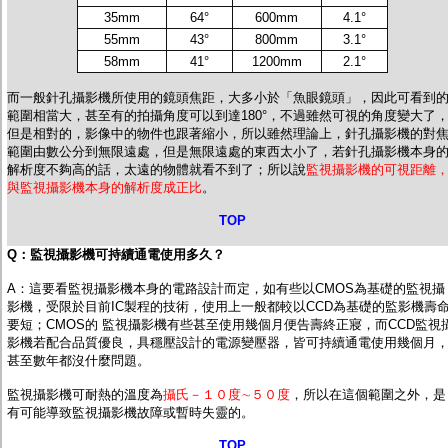
35mm
64°
600mm
4.1°
55mm
43°
800mm
3.1°
58mm
41°
1200mm
2.1°
而
一般針孔攝影機所使用的鏡頭焦距，大多小於「魚眼鏡頭」，因此可看到
範圍相當大，甚至有的拍攝角度可以到達180°
，不過雖然可視的角度變大了
但是相對的，影像中的物件也跟著縮小，所以雖然理論上，針孔攝影機的對
範圍由數公分到無限遠處，但是無限遠處的東西太小了，若針孔攝影機本身
解析度不夠高的話，太遠的物體就看不到了；所以說
監視攝影機的可視距離
與監視攝影機本身的解析度成正比
。
TOP
Q：
監視攝影機
可持續通電使用多久？
A：這要看監視攝影機本身的電路設計而定，如有些以CMOS為基礎的監視攝
影機，受限於目前IC製程的技術，使用上一般都較以CCD為基礎的監影機壽
要短；CMOS的 監視攝影機有些甚至使用幾個月便告壽終正寢，而CCD監視
影機若配合品質優良，具穩壓設計的電源變壓器，皆可持續通電使用幾個月
甚至數年都沒什麼問題。
監視攝影機可耐熱的溫度為
攝氏－１０度∼５０度
，所以在這個範圍之外，是
有可能導致監視攝影機故障或暫時失靈的。
TOP