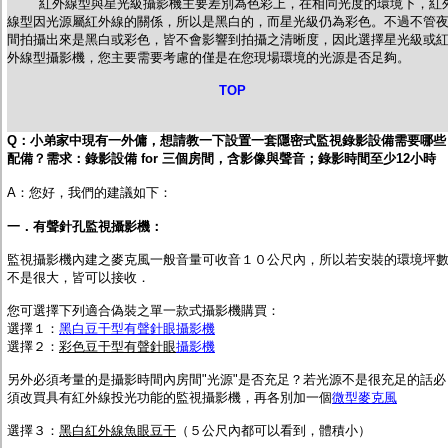
紅外線型與星光級攝影機主要差別為色彩上，在相同光度的環境下，紅
線型因光源屬紅外線的關係，所以是黑白的，而星光級仍為彩色。不過不管
間拍攝出來是黑白或彩色，皆不會影響到拍攝之清晰度，因此選擇星光級或
外線型攝影機，您主要需要考慮的僅是在您現場環境的光源是否足夠。
TOP
Q：
小
弟家中現有一外傭，想請教一下設置一套隱密式監視錄影設備需要哪些
配備？需求：錄影設備 for 三個房間，含影像與聲音；錄影時間至少12小時
A：您好，我們的建議如下：
一．有聲針孔監視攝影機：
監視攝影機內建之麥克風一般音量可收音１０公尺內，所以若安裝的環境坪
不是很大，皆可以接收．
您可選擇下列適合偽裝之單一款式攝影機購買：
選擇１：
黑白豆干型有聲針眼攝影機
選擇２：
彩色豆干型有聲針眼
攝影機
另外必須考量的是攝影時間內房間"光源"是否充足？若光源不是很充足的話必
須改買具有紅外線投光功能的監視攝影機，再各別加一個
微型麥克風
選擇３：
黑白紅外線魚眼豆干
（５公尺內都可以看到，體積小）