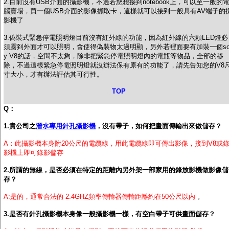
2.目前沒有USB介面的攝影機，不過若您想接到notebook上，可以至一般的
腦賣場，買一個USB介面的影像擷取卡，這樣就可以接到一般具有AV端子的
影機了
3.偽裝式緊急停電照明燈目前沒有紅外線的功能，因為紅外線的六顆LED燈必
須露到外面才可以照明，會使得偽裝物太過明顯，另外若裡面要有加裝一個so
y V8的話，空間不太夠，除非把緊急停電照明燈內的電瓶等物品，全部的移
除，不過這樣緊急停電照明燈就沒辦法保有原有的功能了，請先告知您的V8
寸大小，才有辦法評估其可行性。
TOP
Q：
1.貴公司之
潛水專用針孔攝影機
，沒有帶子，如何把畫面傳輸出來做儲存？
A：此攝影機本身附20公尺的電纜線，用此電纜線即可傳出影像，接到V8或
影機上即可錄影儲存
2.所謂的無線，是否必須在特定的距離內另外架一部家用的錄放影機做影像儲
存？
A:是的，通常合法的 2.4GHZ頻率傳輸器傳輸距離約在50公尺以內
。
3.是否有針孔攝影機本身像一般攝影機一樣，有空白帶子可供畫面儲存？