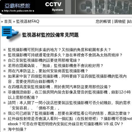
»
首頁
»
監視器材FAQ
您的帳號
|
購物籃
|
結
監視器材監控設備常見問題
商品目錄
n
監視攝影機可照到多遠的地方？又拍攝的角度和範圍有多大？
n
監視攝影機可持續通電使用多久？放在車裡會不會因為太熱而燒掉？
限時促銷特惠專案
n
自己安裝監視攝影機的話要使用那種電線？
IP網路攝影機及錄放影機
n
若用在隱藏偽裝，「無線」監視攝影機會不會比較好用？
AHD DVR數位錄放影機
n
用在汽車防盜上，要如何安裝佈置監視攝影機？
AHD半球型(適用屋內)
n
如果家中裝了四個監視攝影機，同時要錄下這四個監視攝影機的監視內
AHD中小型紅外線攝影機(適用騎樓、室內外)
容，需要使用四台錄影機嗎？
AHD防護罩型攝影機(適用屋外，紅外線照射
n
在四樓高度裝監視攝影機，用於夜間汽車防盜要用那些設備？
距離遠）
n
菲傭搜證錄影，在三個房間內裝含影像及聲音的監視攝影機，錄影12小時
AHD特殊功能型攝影機
以上需那些配備？
旋轉型攝影機.旋轉台
n
請問：本人開了一間小說店想要裝設監視攝影機可否介紹幾款。我的需求
傳統高解析攝影機
「安裝容易」、「價格不貴」。
鏡頭
n
我公司已經裝了監視攝影機，想要在家裡監看公司的情形，應該怎麼做？
投光設備
n
紅外線投射燈是否會讓人看到一個紅點（在投射燈裡）？攝影機可否接not
防護罩及支架
ebook？可否在停電照明燈內安裝紅外線豆乾可攝影機和 V8 或 DV？
多路攝影機單軸傳輸
n
海中拍攝？