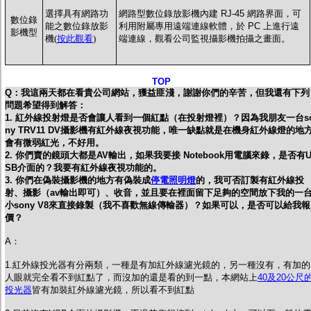
選擇具有網路功
網路型數位錄放影機內建 RJ-45 網路界面，可
數位錄
能之數位錄放影
利用附屬專用遠端連線軟體，於 PC 上進行遠
影機型
機(
按此觀看
)
端連線，觀看公司監視攝影機拍攝之畫面。
TOP
Q：我這兩天都在看貴公司網站，獲益匪淺，謝謝你們的辛苦，但我還有下列
問題希望得到解答：
1. 紅外線投射燈是否會讓人看到一個紅點（在投射燈裡）？因為我朋友一台s
ny TRV11 DV攝影機有紅外線夜視功能，唯一缺點就是在機身紅外線燈的地
會有微弱紅光，不好用。
2. 你們賣的鏡頭大都是AV輸出，如果我要接 Notebook用電腦來錄，是否有
SB介面的？我要有紅外線夜視功能的。
3. 你們在偽裝攝影機的地方有偽裝成
停電照明燈
的，我可否訂製有紅外線投
射、攝影（av輸出即可）、收音，並且要在裡面留下足夠的空間放下我的一
小sony V8來直接錄製（我不喜歡無線傳輸器）？如果可以，是否可以給我報
價？
A：
1.紅外線投光器有分兩類，一種是有加紅外線濾光鏡的，另一種沒有，有加的
人眼就完全看不到紅點了，而沒加的還是看的到一點，本網站上
40及20公尺
投光器
皆有加裝紅外線濾光鏡，所以看不到紅點