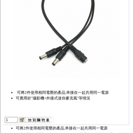
監聽器.麥克風
網路設備
視訊轉換設備
雙絞線傳輸器
雜訊改善器
分配放大器
網路線用水晶頭
網路線
懶人線.同軸線.花線
線頭.插座.延長線.HDMI線
集線盒.防水盒.配線盒
變壓器.避雷器
轉接頭
偽裝嚇阻假監視器. 警示防盜貼紙
行車紀錄器.車用插座配件
電腦工業機殼
客訂商品
可將2件使用相同電壓的產品,串接在一起共用同一電源
可應用於"攝影機+外接式迷你麥克風"等情況
可將2件使用相同電壓的產品,串接在一起共用同一電源