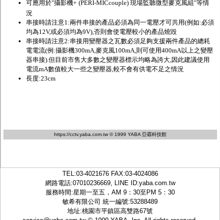
可應用於"攝影機+
(PERI-MICcouple) 現場監聽微型麥克風組
"等情
況
串接時請注意1:兩件串接的產品必須為同一電壓才可共用(例如:必須
均為12V,或必須均為9V),否則會使電壓較小的產品燒毀
串接時請注意2:
串接用變壓器之瓦數必須足夠支援兩件產品的總耗
電電流(例:攝影機300mA,麥克風100mA,則可使用400mA以上之變壓
器串接).但目前市售大多數之變壓器標示均略為誇大,因此建議使用
電流mA數值較大一些之變壓器,較不會有供電不足之情況
長度:23cm
https://cctv.yaba.com.tw
© 1999 YABA 亞霸科技館
TEL:
03-4021676
FAX:03-4024086
網路電話:07010236669, LINE ID:
yaba.com.tw
服務時間:星期一至五，AM 9：30至PM 5：30
敏希有限公司 統一編號:53288489
地址:桃園市平鎮區高雙路67號