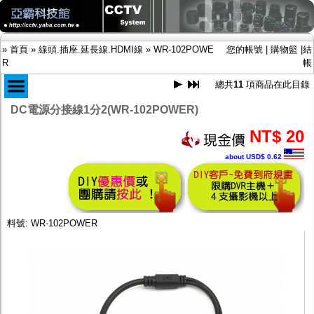
»
首頁
»
線頭.插座.延長線.HDMI線
»
WR-102POWE
您的帳號
|
購物籃
|
結
R
帳
總共
11
項商品在此目錄
DC電源分接線1分2(WR-102POWER)
商品目錄
NT$ 20
限時促銷特惠專案
IP網路攝影機及錄放影機
about USD$ 0.62
AHD DVR數位錄放影機
AHD半球型(適用屋內)
AHD中小型紅外線攝影機(適用騎樓、室內外)
AHD防護罩型攝影機(適用屋外，紅外線照射
距離遠）
料號: WR-102POWER
AHD特殊功能型攝影機
旋轉型攝影機.旋轉台
傳統高解析攝影機
鏡頭
投光設備
防護罩及支架
多路攝影機單軸傳輸