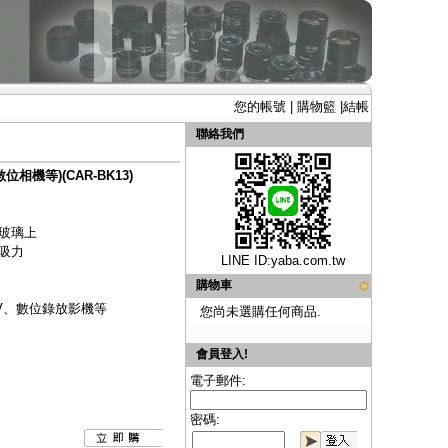
您的帳號
|
購物籃
|
結帳
聯絡我們
機等)(CAR-BK13)
玻璃上
吸力
LINE ID:
yaba.com.tw
購物車
V、數位錄放影機等
您尚未選購任何商品.
會員登入!
電子郵件:
密碼: