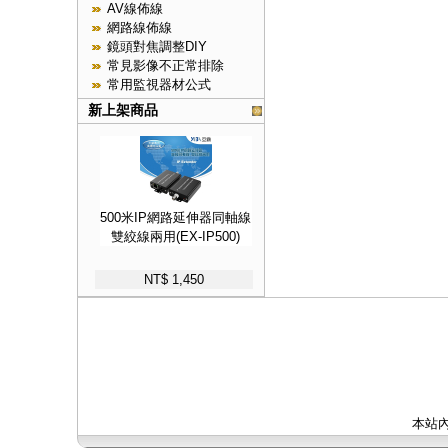
AV線佈線
網路線佈線
鏡頭對焦調整DIY
常見影像不正常排除
常用監視器材公式
新上架商品
500米IP網路延伸器同軸線
雙絞線兩用(EX-IP500)
NT$ 1,450
本站