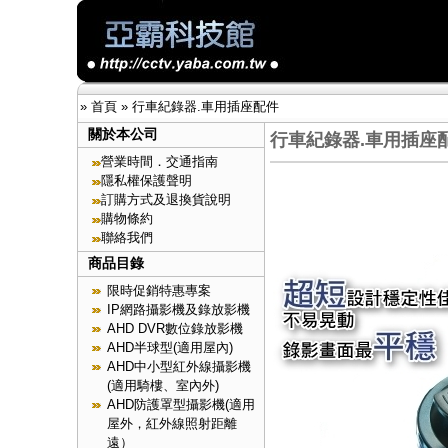
»
首頁
»
行車紀錄器.車用插座配件
關於本公司
行車紀錄器.車用插座
營業時間．交通指南
隱私權保護聲明
訂購方式及退換貨說明
購物條約
聯絡我們
商品目錄
限時促銷特惠專案
IP網路攝影機及錄放影機
AHD DVR數位錄放影機
AHD半球型(適用屋內)
AHD中小型紅外線攝影機
(適用騎樓、室內外)
AHD防護罩型攝影機(適用
屋外，紅外線照射距離
遠）