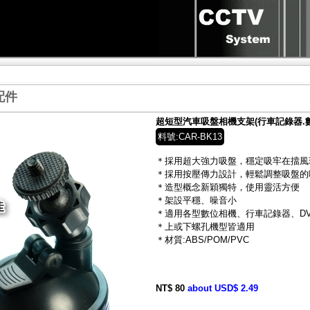
配件
超短型汽車吸盤相機支架(行車記錄器.數位相
料號:CAR-BK13
＊採用超大強力吸盤，穩定吸牢在擋風
＊採用按壓傳力設計，輕鬆調整吸盤的
＊造型概念新穎獨特，使用靈活方便
＊架設平穩、噪音小
＊適用各型數位相機、行車記錄器、D
＊上或下螺孔機型皆適用
＊材質:ABS/POM/PVC
NT$ 80
about USD$ 2.49