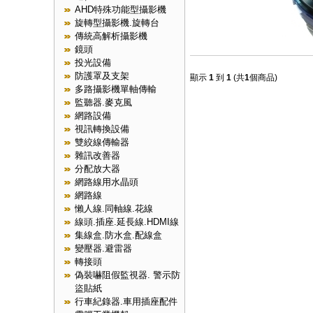
AHD特殊功能型攝影機
旋轉型攝影機.旋轉台
傳統高解析攝影機
鏡頭
投光設備
防護罩及支架
顯示
1
到
1
(共
1
個商品)
多路攝影機單軸傳輸
監聽器.麥克風
網路設備
視訊轉換設備
雙絞線傳輸器
雜訊改善器
分配放大器
網路線用水晶頭
網路線
懶人線.同軸線.花線
線頭.插座.延長線.HDMI線
集線盒.防水盒.配線盒
變壓器.避雷器
轉接頭
偽裝嚇阻假監視器. 警示防
盜貼紙
行車紀錄器.車用插座配件