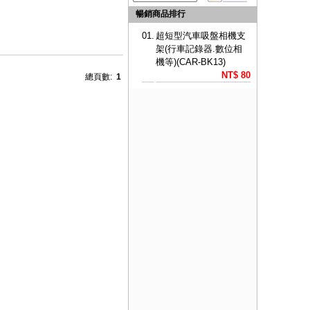
暢銷商品排行
01.
超短型汽車吸盤相機支
架(行車記錄器.數位相
機等)(CAR-BK13)
NT$ 80
總頁數:
1