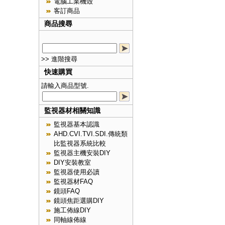
電腦工業機殼
客訂商品
商品搜尋
>> 進階搜尋
快速購買
請輸入商品型號.
監視器材相關知識
監視器基本認識
AHD.CVI.TVI.SDI.傳統類
比監視器系統比較
監視器主機安裝DIY
DIY安裝教室
監視器使用必讀
監視器材FAQ
鏡頭FAQ
鏡頭焦距選購DIY
施工佈線DIY
同軸線佈線