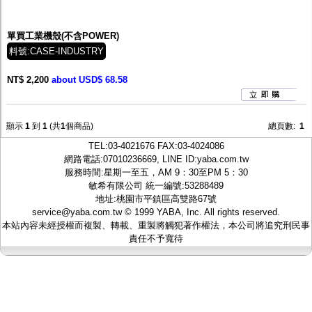
監聽器.麥克風
網路設備
視訊轉換設備
單買工業機殼(不含POWER)
雙絞線傳輸器
料號:CASE-INDUSTRY
雜訊改善器
分配放大器
NT$ 2,200
about USD$ 68.58
網路線用水晶頭
網路線
懶人線.同軸線.花線
線頭.插座.延長線.HDMI線
顯示
1
到
1
(共
1
個商品)
總頁數:
1
集線盒.防水盒.配線盒
TEL:
03-4021676
FAX:03-4024086
變壓器.避雷器
網路電話:07010236669, LINE ID:
yaba.com.tw
轉接頭
服務時間:星期一至五，AM 9：30至PM 5：30
偽裝嚇阻假監視器. 警示防盜貼紙
敏希有限公司 統一編號:53288489
行車紀錄器.車用插座配件
地址:桃園市平鎮區高雙路67號
電腦工業機殼
service@yaba.com.tw
© 1999
YABA
, Inc. All rights reserved.
客訂商品
本站內容未經授權而複製、轉載、重製將觸犯著作權法，本公司將追究刑民事
責任不予寬待