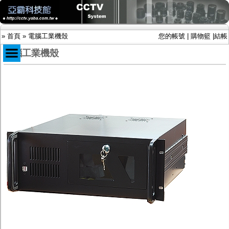
»
首頁
»
電腦工業機殼
您的帳號
|
購物籃
|
結帳
電腦工業機殼
商品目錄
限時促銷特惠專案
IP網路攝影機及錄放影機
AHD DVR數位錄放影機
AHD半球型(適用屋內)
AHD中小型紅外線攝影機(適用騎樓、室內外)
AHD防護罩型攝影機(適用屋外，紅外線照射
距離遠）
AHD特殊功能型攝影機
旋轉型攝影機.旋轉台
傳統高解析攝影機
鏡頭
投光設備
防護罩及支架
多路攝影機單軸傳輸