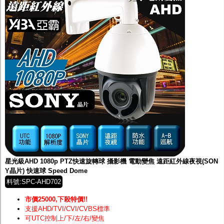
星光級AHD 1080p PTZ快速旋轉球 攝影機 電動變焦 遠距紅外線夜視(SON
Y晶片) 快速球 Speed Dome
料號:SPC-AHD702
市價25000,下殺特價!!
支援AHD/TVI/CVI/CVBS標準
可UTC控制上/下/左/右/變焦