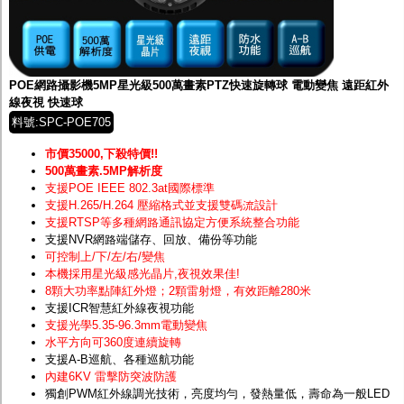
POE網路攝影機5MP星光級500萬畫素PTZ快速旋轉球 電動變焦 遠距紅外
線夜視 快速球
料號:SPC-POE705
市價35000,下殺特價!!
500萬畫素.5MP解析度
支援POE IEEE 802.3at國際標準
支援H.265/H.264 壓縮格式並支援雙碼流設計
支援RTSP等多種網路通訊協定方便系統整合功能
支援NVR網路端儲存、回放、備份等功能
可控制上/下/左/右/變焦
本機採用星光級感光晶片
,夜視效果佳!
8顆大功率點陣紅外燈；2顆雷射燈，有效距離280米
支援ICR智慧紅外線夜視功能
支援光學5.35-96.3mm電動變焦
水平方向可360度連續旋轉
支援A-B巡航、各種巡航功能
內建6KV 雷擊防突波防護
獨創PWM紅外線調光技術，亮度均勻，發熱量低，壽命為一般LED