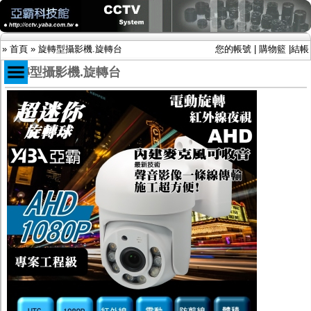
»
首頁
»
旋轉型攝影機.旋轉台
您的帳號
|
購物籃
|
結帳
旋轉型攝影機.旋轉台
商品目錄
限時促銷特惠專案
IP網路攝影機及錄放影機
AHD DVR數位錄放影機
AHD半球型(適用屋內)
AHD中小型紅外線攝影機(適用騎樓、室內外)
AHD防護罩型攝影機(適用屋外，紅外線照射
距離遠）
AHD特殊功能型攝影機
旋轉型攝影機.旋轉台
傳統高解析攝影機
鏡頭
投光設備
防護罩及支架
多路攝影機單軸傳輸