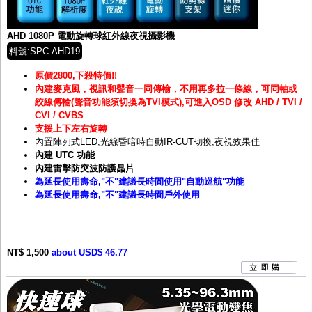
監聽器.麥克風
網路設備
視訊轉換設備
AHD 1080P 電動旋轉球紅外線夜視攝影機
雙絞線傳輸器
料號:SPC-AHD19
雜訊改善器
分配放大器
原價2800,下殺特價!!
網路線用水晶頭
內建麥克風，視訊和聲音一同傳輸，不用再多拉一條線，可同軸或
網路線
絞線傳輸(聲音功能須切換為TVI模式),可進入OSD 修改 AHD / TVI /
懶人線.同軸線.花線
CVI / CVBS
線頭.插座.延長線.HDMI線
支援上下左右旋轉
集線盒.防水盒.配線盒
內置陣列式LED,光線昏暗時自動IR-CUT切換,夜視效果佳
變壓器.避雷器
內建 UTC 功能
轉接頭
內建雷擊防突波防護
晶片
偽裝嚇阻假監視器. 警示防盜貼紙
為延長使用壽命,"不"建議長時間使用"自動巡航"功能
行車紀錄器.車用插座配件
為延長使用壽命,"不"建議長時間戶外使用
電腦工業機殼
客訂商品
NT$ 1,500
about USD$ 46.77