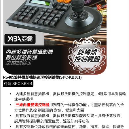
RS485旋轉攝影機快速球控制鍵盤(SPC-KB301)
料號:SPC-KB301
內建多種智慧攝影機、數位錄放影機的控制協定，4種常用串列傳輸
速率供選擇
三維向量變速控制器
用獨有的一桿操作功能，可靈活控制雲台的全
方位動作及控 制鏡頭的 對焦、變焦和光圈
具有設置智慧攝影機、數位錄放影機功能表功能 • 具有快速設置、
調用智慧攝影機的預置位元、巡視佇列等功能
具有控制數位錄放影機的多畫面監控、錄影、播放、快進、快退等