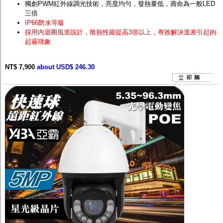
獨創PWM紅外線調光技術，亮度均勻，發熱量低，壽命為一般LED
三倍
IP66防水等級
採用內迴圈風道設計，散熱性能提高3倍以上，有效解決溫差引起的
起霧現象
NT$ 7,900
about USD$ 246.30