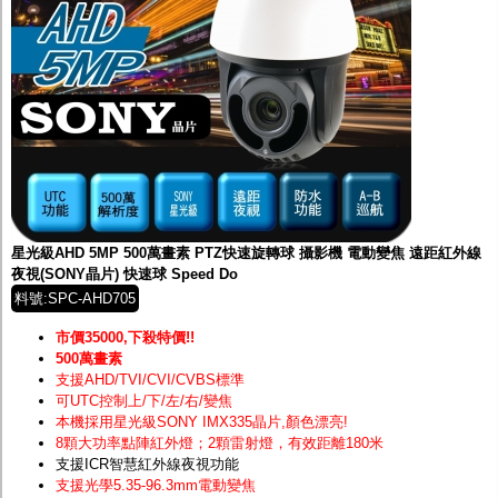
星光級AHD 5MP 500萬畫素 PTZ快速旋轉球 攝影機 電動變焦 遠距紅外線
夜視(SONY晶片) 快速球 Speed Do
料號:SPC-AHD705
市價35000,下殺特價!!
500萬畫素
支援AHD/TVI/CVI/CVBS標準
可UTC控制上/下/左/右/變焦
本機採用星光級SONY IMX335晶片
,顏色漂亮!
8顆大功率點陣紅外燈；2顆雷射燈，有效距離180米
支援ICR智慧紅外線夜視功能
支援光學5.35-96.3mm電動變焦