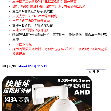
本機採用星光級SONY IMX307晶片
,顏色漂亮!
8顆大功率點陣紅外燈；2顆雷射燈，有效距離180米
支援ICR智慧紅外線夜視功能
支援光學5.35-96.3mm電動變焦
水平方向可360度連續旋轉
支援A-B巡航、各種巡航功能
內建6KV 雷擊防突波防護
獨創PWM紅外線調光技術，亮度均勻，發熱量低，壽命為一般LED
三倍
IP66防水等級
採用內迴圈風道設計，散熱性能提高3倍以上，有效解決溫差引起的
起霧現象
NT$ 6,900
about USD$ 215.12