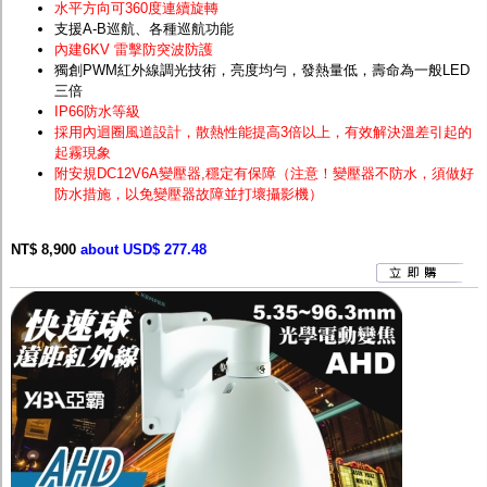
水平方向可360度連續旋轉
支援A-B巡航、各種巡航功能
內建6KV 雷擊防突波防護
獨創PWM紅外線調光技術，亮度均勻，發熱量低，壽命為一般LED
三倍
IP66防水等級
採用內迴圈風道設計，散熱性能提高3倍以上，有效解決溫差引起的
起霧現象
附安規DC12V6A變壓器,穩定有保障（注意！變壓器不防水，須做好
防水措施，以免變壓器故障並打壞攝影機）
NT$ 8,900
about USD$ 277.48