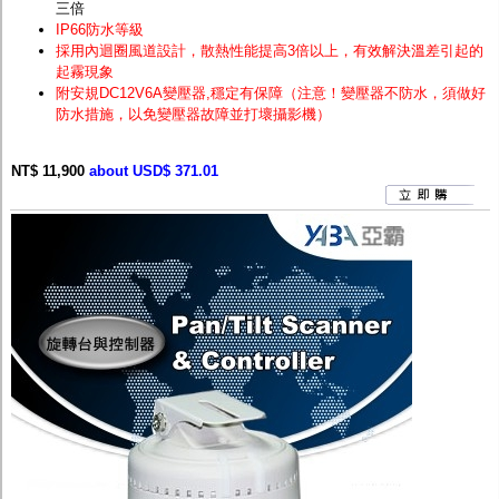
三倍
IP66防水等級
採用內迴圈風道設計，散熱性能提高3倍以上，有效解決溫差引起的
起霧現象
附安規DC12V6A變壓器,穩定有保障（注意！變壓器不防水，須做好
防水措施，以免變壓器故障並打壞攝影機）
NT$ 11,900
about USD$ 371.01