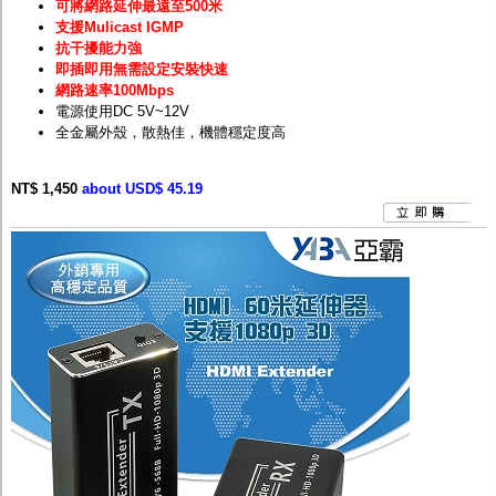
可將網路延伸最遠至500米
支援Mulicast IGMP
抗干擾能力強
即插即用無需設定安裝快速
網路速率100Mbps
電源使用DC 5V~12V
全金屬外殼，散熱佳，機體穩定度高
NT$ 1,450
about USD$ 45.19