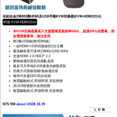
全鋁合金2埠800萬HDMI及USB手動KVM切換器(KVM-HDMI201A)
料號:KVM-HDMI201A
本KVM切換器最高只支援螢幕更新頻率60Hz，超過60Hz的螢幕，例
如電競螢幕等，無法使用
附2條USB線(無HDMI線)
一組HDMI+USB切換操控2台主機
最高解析度可達4K(3840x2160) 60Hz
支援HDMI 2.0 HDCP 2.2
贈無線遙控器告別凌亂桌面
最多可共享4組USB週邊含鍵盤滑鼠
切換方式面板按鍵/無線遙控器
每埠均支援DDC同步偵測
無需驅動程式,即插即用,安裝簡便
具LED燈號顯示使用狀態
無需驅動程式,即插即用,安裝簡便
NT$ 590
about USD$ 18.39