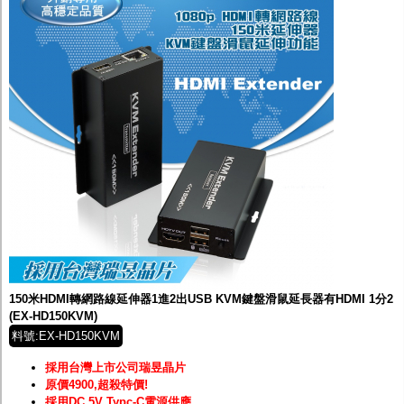
150米HDMI轉網路線延伸器1進2出USB KVM鍵盤滑鼠延長器有HDMI 1分2
(EX-HD150KVM)
料號:EX-HD150KVM
採用台灣上市公司瑞昱晶片
原價4900,超殺特價!
採用DC 5V Typc-C電源供應