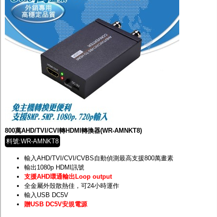
800萬AHD/TVI/CVI轉HDMI轉換器(WR-AMNKT8)
料號:WR-AMNKT8
輸入AHD/TVI/CVI/CVBS自動偵測最高支援800萬畫素
輸出1080p HDMI訊號
支援AHD環通輸出Loop output
全金屬外殼散熱佳，可24小時運作
輸入USB DC5V
贈USB DC5V安規電源