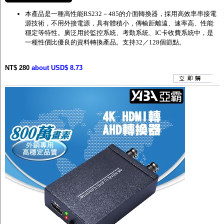
本產品
是一種高性能
RS232
－
485
的介面轉換器，採用高效率串接電
源技術，不用外接電源，具有體積小，傳輸距離遠、速率高、性能
穩定等特性。廣泛用於監控系統、考勤系統、
IC
卡收費系統中，是
一種性價比優良的資料轉換產品。支持
32
／
128
個節點。
NT$ 280
about USD$ 8.73