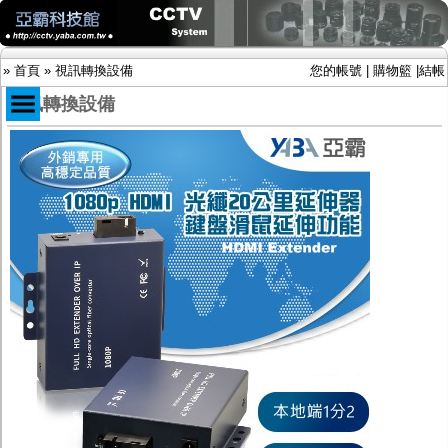
»
首頁
»
視訊轉換設備
您的帳號
|
購物籃
|
結帳
視訊轉換設備
商品目錄
限時促銷特惠專案
IP網路攝影機及錄放影機
AHD DVR數位錄放影機
AHD半球型(適用屋內)
AHD中小型紅外線攝影機(適用騎樓、室內外)
AHD防護罩型攝影機(適用屋外，紅外線照射
距離遠）
AHD特殊功能型攝影機
旋轉型攝影機.旋轉台
傳統高解析攝影機
鏡頭
投光設備
防護罩及支架
多路攝影機單軸傳輸