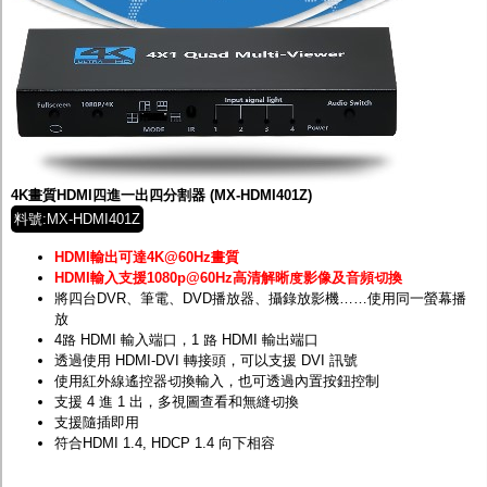
4K畫質HDMI四進一出四分割器 (MX-HDMI401Z)
料號:MX-HDMI401Z
HDMI輸出可達4K@60Hz畫質
HDMI輸入支援1080p@60Hz高清解晰度影像及音頻切換
將四台DVR、筆電、DVD播放器、攝錄放影機……使用同一螢幕播
放
4路 HDMI 輸入端口，1 路 HDMI 輸出端口
透過使用 HDMI-DVI 轉接頭，可以支援 DVI 訊號
使用紅外線遙控器切換輸入，也可透過內置按鈕控制
支援 4 進 1 出，多視圖查看和無縫切換
支援隨插即用
符合HDMI 1.4, HDCP 1.4 向下相容