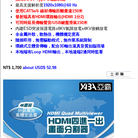
最高支援解析度
1920x1080@60 Hz
使用CAT5e/6 線材傳輸距離最遠150米
發射端具有HDMI環路輸出(HDMI 1分2)
可同時延長傳輸聲音/USB鍵盤滑鼠150米
內建ESD突波保護電路±8KV氣隙放電±4KV接觸放電
全金屬外殼，散熱佳，機體穩定度高
隨插即用，無需驅動程式，無作業系統限制
環繞式立體音傳輸，配合3D輸出逼真音質如臨現場
本地端有Loop HDMI輸出，本地遠端2邊同時監看
NT$ 1,700
about USD$ 52.98