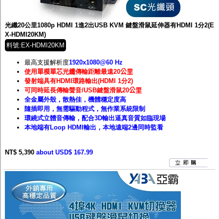
監聽器.麥克風
網路設備
視訊轉換設備
光纖20公里1080p HDMI 1進2出USB KVM 鍵盤滑鼠延伸器有HDMI 1分2(E
雙絞線傳輸器
X-HDMI20KM)
雜訊改善器
料號:EX-HDMI20KM
分配放大器
網路線用水晶頭
最高支援解析度
1920
x1080@60 Hz
網路線
使用
單模單芯光纖
傳輸距離最遠20
公里
懶人線.同軸線.花線
發射端具有HDMI環路輸出(HDMI 1分2)
線頭.插座.延長線.HDMI線
可同時延長傳輸聲音/USB鍵盤滑鼠20
公里
集線盒.防水盒.配線盒
全金屬外殼，散熱佳，機體穩定度高
變壓器.避雷器
隨插即用，無需驅動程式，無作業系統限制
轉接頭
環繞式立體音傳輸，配合3D輸出逼真音質如臨現場
偽裝嚇阻假監視器. 警示防盜貼紙
本地端有Loop HDMI輸出，本地遠端2邊同時監看
行車紀錄器.車用插座配件
電腦工業機殼
NT$ 5,390
客訂商品
about USD$ 167.99