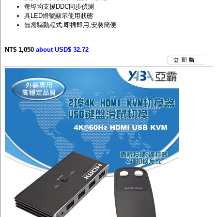
每埠均支援DDC同步偵測
具LED燈號顯示使用狀態
無需驅動程式,即插即用,安裝簡便
NT$ 1,050
about USD$ 32.72