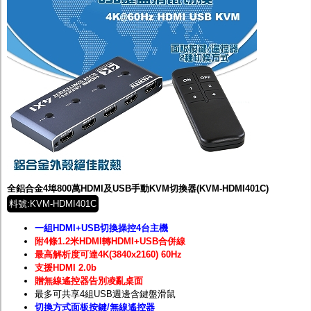
全鋁合金4埠800萬HDMI及USB手動KVM切換器(KVM-HDMI401C)
料號:KVM-HDMI401C
一組HDMI+USB切換操控4台主機
附4條1.2米HDMI轉HDMI+USB合併線
最高解析度可達4K(3840x2160) 60Hz
支援HDMI 2.0b
贈無線遙控器告別凌亂桌面
最多可共享4組USB週邊含鍵盤滑鼠
切換方式面板按鍵/無線遙控器