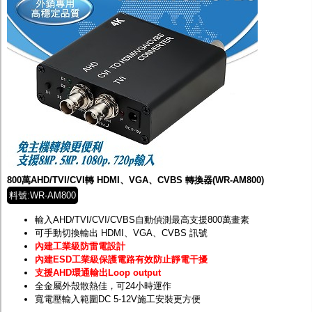
800萬AHD/TVI/CVI轉 HDMI、VGA、CVBS 轉換器(WR-AM800)
料號:WR-AM800
輸入AHD/TVI/CVI/CVBS自動偵測最高支援800萬畫素
可手動切換輸出 HDMI、VGA、CVBS 訊號
內建工業級防雷電設計
內建ESD工業級保護電路有效防止靜電干擾
支援AHD環通輸出Loop output
全金屬外殼散熱佳，可24小時運作
寬電壓輸入範圍DC 5-12V施工安裝更方便