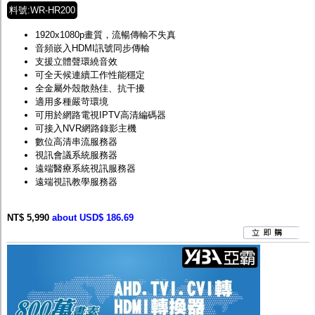
料號:WR-HR200
1920x1080p畫質，流暢傳輸不失真
音頻嵌入HDMI訊號同步傳輸
支援立體聲環繞音效
可全天候連續工作性能穩定
全金屬外殼散熱佳、抗干擾
適用多種嚴苛環境
可用於網路電視IPTV高清編碼器
可接入NVR網路錄影主機
數位高清串流服務器
視訊會議系統服務器
遠端醫療系統視訊服務器
遠端視訊教學服務器
NT$ 5,990
about USD$ 186.69