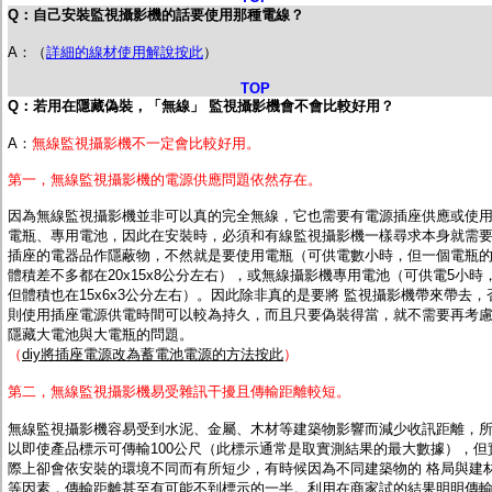
Q：自己安裝監視攝影機的話要使用那種電線？
A：（
詳細的線材使用解說按此
）
TOP
Q：若用在隱藏偽裝，「無線」 監視攝影機會不會比較好用？
A：
無線監視攝影機不一定會比較好用。
第一，無線監視攝影機的電源供應問題依然存在。
因為無線監視攝影機並非可以真的完全無線，它也需要有電源插座供應或使
電瓶、專用電池，因此在安裝時，必須和有線監視攝影機一樣尋求本身就需
插座的電器品作隱蔽物，不然就是要使用電瓶（可供電數小時，但一個電瓶
體積差不多都在20x15x8公分左右），或無線攝影機專用電池（可供電5小時
但體積也在15x6x3公分左右）。因此除非真的是要將 監視攝影機帶來帶去，
則使用插座電源供電時間可以較為持久，而且只要偽裝得當，就不需要再考
隱藏大電池與大電瓶的問題。
（
diy將插座電源改為蓄電池電源的方法按此
）
第二，無線監視攝影機易受雜訊干擾且傳輸距離較短。
無線監視攝影機容易受到水泥、金屬、木材等建築物影響而減少收訊距離，
以即使產品標示可傳輸100公尺（此標示通常是取實測結果的最大數據），但
際上卻會依安裝的環境不同而有所短少，有時候因為不同建築物的 格局與建
等因素，傳輸距離甚至有可能不到標示的一半。利用在商家試的結果明明傳