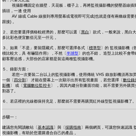
視攝影機固定在牆壁．天花板．櫃子上，再將監視攝影機的變壓器線插
插頭，一邊 使用
AV 線或 Cable 線接到專用螢幕或電視即可完成(也就是僅有兩條線需要
跟接) 。
２、若您要選擇價格較經濟的，那麼可以選〔
黑白
〕款式，一般來說，黑白
多比彩色便宜數佰元至一仟元 。
３、如果「不是」要裝隱藏式，那麼可選擇各式〔
標準型
〕的 監視攝影機（
積比較大，具 有嚇阻作用），不然〔
半球型
〕的也不錯， 造型上比較不會帶
顧客壓迫感，大部份的店家都是裝這兩種監視攝影機。
５、錄影方面
：
若您一次要裝二台以上的監視攝影機，使用傳統 VHS 錄放影機須再加
一個〔
四分割
〕 才能在螢幕上一次顯示出所有監視畫面 ，若您選擇
〔
數位錄
影機
〕 或
〔
電腦數位監控卡
〕 ，因其內建分割畫面功能，就不需要另外購買
割器了。
６、若店裡的光線都保持充足，那麼就不需要再購買紅外線型監視攝影機了
步驟一：
建議您先閱讀敝站〔
基本認識
〕與〔
採購指南
〕兩個網頁，可讓您快速認識 
視攝影機，有助於您選購適合自己的產品 。