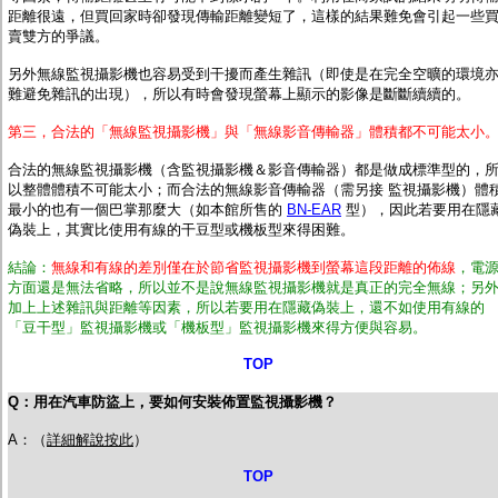
距離很遠，但買回家時卻發現傳輸距離變短了，這樣的結果難免會引起一些
賣雙方的爭議。
另外無線監視攝影機也容易受到干擾而產生雜訊（即使是在完全空曠的環境
難避免雜訊的出現），所以有時會發現螢幕上顯示的影像是斷斷續續的。
第三，合法的「無線監視攝影機」與「無線影音傳輸器」體積都不可能太小
合法的無線監視攝影機（含監視攝影機＆影音傳輸器）都是做成標準型的，
以整體體積不可能太小；而合法的無線影音傳輸器（需另接 監視攝影機）體
最小的也有一個巴掌那麼大（如本館所售的
BN-EAR
型），因此若要用在隱
偽裝上，其實比使用有線的干豆型或機板型來得困難。
結論：
無線和有線的差別僅在於節省監視攝影機到螢幕這段距離的佈線
，電
方面還是無法省略，所以並不是說無線監視攝影機就是真正的完全無線；另
加上上述雜訊與距離等因素，所以若要用在隱藏偽裝上，還不如使用有線的
「豆干型」監視攝影機或「機板型」監視攝影機來得方便與容易。
TOP
Q：用在汽車防盜上，要如何安裝佈置監視攝影機？
A：（
詳細解說按此
）
TOP