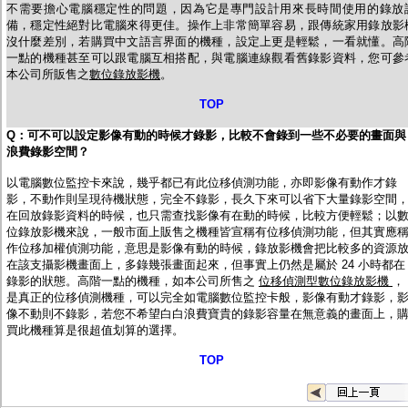
不需要擔心電腦穩定性的問題，因為它是專門設計用來長時間使用的錄放
備，穩定性絕對比電腦來得更佳。操作上非常簡單容易，跟傳統家用錄放影
沒什麼差別，若購買中文語言界面的機種，設定上更是輕鬆，一看就懂。高
一點的機種甚至可以跟電腦互相搭配，與電腦連線觀看舊錄影資料，您可參
本公司所販售之
數位錄放影機
。
TOP
Q
：可不可以設定影像有動的時候才錄影，比較不會錄到一些不必要的畫面與
浪費錄影空間？
以電腦數位監控卡來說，幾乎都已有此位移偵測功能，亦即影像有動作才錄
影，不動作則呈現待機狀態，完全不錄影，長久下來可以省下大量錄影空間
在回放錄影資料的時候，也只需查找影像有在動的時候，比較方便輕鬆；以
位錄放影機來說，一般市面上販售之機種皆宣稱有位移偵測功能，但其實應
作位移加權偵測功能，意思是影像有動的時候，錄放影機會把比較多的資源
在該支攝影機畫面上，多錄幾張畫面起來，但事實上仍然是屬於 24 小時都在
錄影的狀態。高階一點的機種，如本公司所售之
位移偵測型數位錄放影機
，
是真正的位移偵測機種，可以完全如電腦數位監控卡般，影像有動才錄影，
像不動則不錄影，若您不希望白白浪費寶貴的錄影容量在無意義的畫面上，
買此機種算是很超值划算的選擇。
TOP