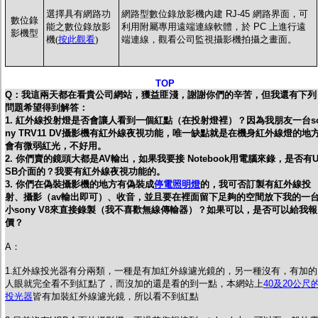
選擇具有網路功
網路型數位錄放影機內建 RJ-45 網路界面，可
數位錄
能之數位錄放影
利用附屬專用遠端連線軟體，於 PC 上進行遠
影機型
機(
按此觀看
)
端連線，觀看公司監視攝影機拍攝之畫面。
TOP
Q：我這兩天都在看貴公司網站，獲益匪淺，謝謝你們的辛苦，但我還有下列
問題希望得到解答：
1. 紅外線投射燈是否會讓人看到一個紅點（在投射燈裡）？因為我朋友一台s
ny TRV11 DV攝影機有紅外線夜視功能，唯一缺點就是在機身紅外線燈的地
會有微弱紅光，不好用。
2. 你們賣的鏡頭大都是AV輸出，如果我要接 Notebook用電腦來錄，是否有
SB介面的？我要有紅外線夜視功能的。
3. 你們在偽裝攝影機的地方有偽裝成
停電照明燈
的，我可否訂製有紅外線投
射、攝影（av輸出即可）、收音，並且要在裡面留下足夠的空間放下我的一
小sony V8來直接錄製（我不喜歡無線傳輸器）？如果可以，是否可以給我報
價？
A：
1.紅外線投光器有分兩類，一種是有加紅外線濾光鏡的，另一種沒有，有加的
人眼就完全看不到紅點了，而沒加的還是看的到一點，本網站上
40及20公尺
投光器
皆有加裝紅外線濾光鏡，所以看不到紅點