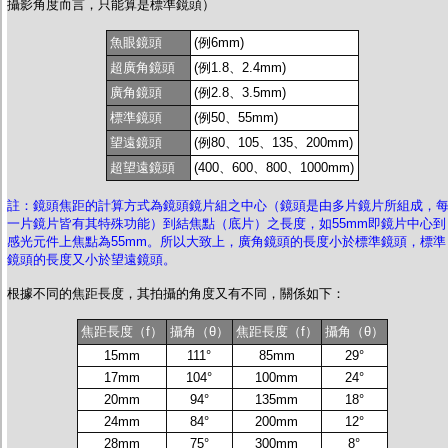
攝影角度而言，只能算是標準鏡頭）
魚眼鏡頭
(例6mm)
超廣角鏡頭
(例1.8、2.4mm)
廣角鏡頭
(例2.8、3.5mm)
標準鏡頭
(例50、55mm)
望遠鏡頭
(例80、105、135、200mm)
超望遠鏡頭
(400、600、800、1000mm)
註：鏡頭焦距的計算方式為鏡頭鏡片組之中心（鏡頭是由多片鏡片所組成，
一片鏡片皆有其特殊功能）到結焦點（底片）之長度，如55mm即鏡片中心到
感光元件上焦點為55mm。所以大致上，廣角鏡頭的長度小於標準鏡頭，標準
鏡頭的長度又小於望遠鏡頭。
根據不同的焦距長度，其拍攝的角度又有不同，關係如下：
焦距長度（f）
攝角（θ）
焦距長度（f）
攝角（θ）
15mm
111°
85mm
29°
17mm
104°
100mm
24°
20mm
94°
135mm
18°
24mm
84°
200mm
12°
28mm
75°
300mm
8°