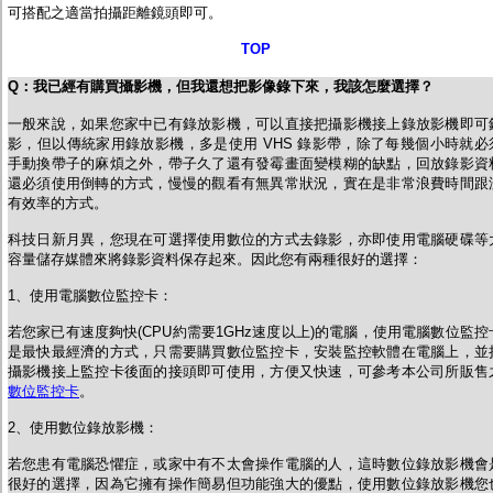
可搭配之適當拍攝距離鏡頭即可。
TOP
Q
：
我已經有購買攝影機，但我還想把影像錄下來，我該怎麼選擇？
一般來說，如果您家中已有錄放影機，可以直接把攝影機接上錄放影機即可
影，但以傳統家用錄放影機，多是使用 VHS 錄影帶，除了每幾個小時就必
手動換帶子的麻煩之外，帶子久了還有發霉畫面變模糊的缺點，回放錄影資
還必須使用倒轉的方式，慢慢的觀看有無異常狀況，實在是非常浪費時間跟
有效率的方式。
科技日新月異，您現在可選擇使用數位的方式去錄影，亦即使用電腦硬碟等
容量儲存媒體來將錄影資料保存起來。因此您有兩種很好的選擇：
1、使用電腦數位監控卡：
若您家已有速度夠快(CPU約需要1GHz速度以上)的電腦，使用電腦數位監控
是最快最經濟的方式，只需要購買數位監控卡，安裝監控軟體在電腦上，並
攝影機接上監控卡後面的接頭即可使用，方便又快速，可參考本公司所販售
數位監控卡
。
2、使用數位錄放影機：
若您患有電腦恐懼症，或家中有不太會操作電腦的人，這時數位錄放影機會
很好的選擇，因為它擁有操作簡易但功能強大的優點，使用數位錄放影機您