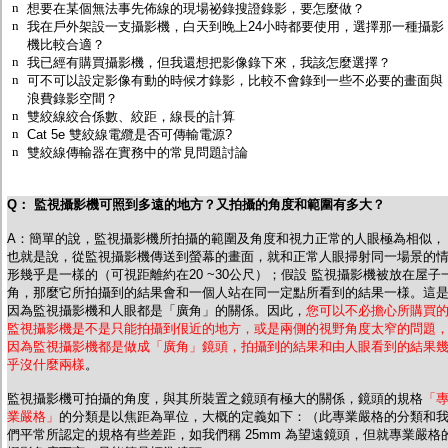
n
監聽器.麥克風
想要在某個無法事先佈線的現場祕錄搜證錄影，要怎麼做？
n
我在戶外架設一支攝影機，白天到晚上24小時都要使用，選擇那一種攝影
網路設備
機比較合適？
視訊轉換設備
n
我已經有購買攝影機，但我還想把影像錄下來，我該怎麼選擇？
雙絞線傳輸器
n
可不可以設定影像有動的時候才錄影，比較不會錄到一些不必要的畫面與
雜訊改善器
浪費錄影空間？
分配放大器
n
雙絞線絞合係數、絞距，線長的計算
網路線用水晶頭
n
Cat 5e 雙絞線電纜是否可傳輸電源?
網路線
n
雙絞線傳輸器在實務中的常見問題討論
懶人線.同軸線.花線
線頭.插座.延長線.HDMI線
集線盒.防水盒.配線盒
Q： 監視攝影機可照到多遠的地方？又拍攝的角度和範圍有多大？
變壓器.避雷器
轉接頭
A：簡單的說，監視攝影機所拍攝的範圍及角度和視力正常的人眼極為相似，
偽裝嚇阻假監視器. 警示防盜貼紙
也就是說，從監視攝影機傳送到螢幕的畫面，就和正常人眼掃射同一場景的
行車紀錄器.車用插座配件
形幾乎是一樣的（可視距離約在20 ~30公尺）；假設 監視攝影機被放在屋子
角，那麼它所拍攝到的結果會和一個人站在同一定點所看到的結果一様。這
電腦工業機殼
因為監視攝影機和人眼都是「廣角」的關係。因此，
您可以不必擔心所購買
客訂商品
監視攝影機是不是只能拍攝到佷近的地方，或是兩側的視野角度太窄的問題
因為監視攝影機都是做成「廣角」鏡頭，拍攝到的結果和由人眼看到的結果
乎沒什麼兩樣
。
監視攝影機可拍攝的角度，與其所裝置之鏡頭有極大的關係，鏡頭的規格
「
業嚴格」
的分類是以焦距為單位，大概的定義如下：（此專業嚴格的分類和
們平常所認定的規格有些差距，如我們稱 25mm 為望遠鏡頭，但就專業嚴格