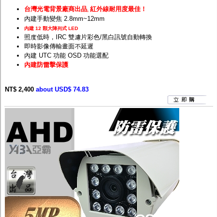
台灣光電背景廠商出品
紅外線耐用度最佳！
,
內建手動變焦 2.8mm~12mm
內建 12 顆大陣列式 LED
照度低時，IRC 雙濾片彩色/黑白訊號自動轉換
即時影像傳輸畫面不延遲
內建 UTC 功能 OSD 功能選配
內建防雷擊保護
NT$ 2,400
about USD$ 74.83