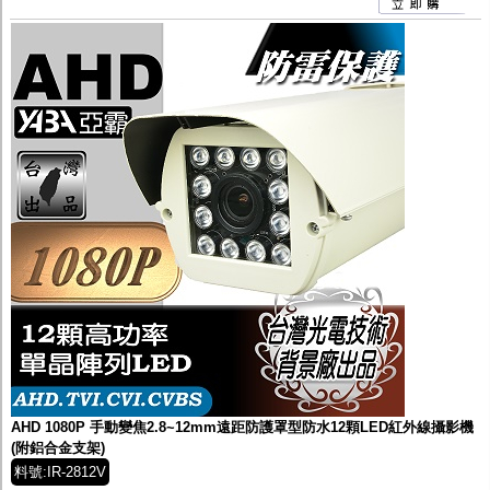
AHD 1080P 手動變焦2.8~12mm遠距防護罩型防水12顆LED紅外線攝影機
(附鋁合金支架)
料號:IR-2812V