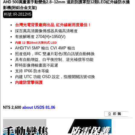
AHD 500萬畫素手動變焦2.8~12mm 遠距防護罩型12顆LED紅外線防水攝
影機(附鋁合金支架)
料號:IR-2812H5
台灣光電背景廠商出品
紅外線耐用度最佳！
,
採百萬高清圖像傳感器具備高清晰度
有效解晰度 2704(H)×1950(V)
內建 12 顆28mil大陣列式 LED
AHD/TVI 5MP 輸出 CVI 4MP 輸出
照度低時，IRC 雙濾片彩色/黑白訊號自動轉換
具有自動增益、白平衡控制、逆光補償等功能
即時影像傳輸畫面不延遲
支持 IP66 防水等級
內建 UTC 功能 OSD 設定，指撥開關訊號切換
內建防雷擊保護
NT$ 2,600
about USD$ 81.06