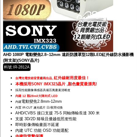
AHD 1080P 電動變焦2.8~12mm 遠距防護罩型12顆LED紅外線防水攝影機
(附支架)(SONY晶片)
料號:IR-2812A
紅外線耐用度最佳！
台灣光電技術背景廠商出品,
本機採用SONY IMX323晶片 ,顏色畫質最漂亮!
採高性能圖像傳感器具備百萬畫素清晰度
內建 12 顆28mil大陣列式 LED
電動變焦2.8mm-12mm
內建
內置 IR-CUT 濾光鏡片 日/夜間切換
AHD/CVBS 接口支援 75-5 同軸傳輸長達 300 米
支援 3D/2D 降噪且優越低照度性能
即時影像傳輸畫面不延遲
內建 UTC 功能 OSD 功能選配
內建防雷擊保護