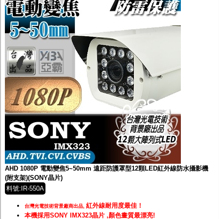
AHD 1080P 電動變焦5~50mm 遠距防護罩型12顆LED紅外線防水攝影機
(附支架)(SONY晶片)
料號:IR-550A
紅外線耐用度最佳！
台灣光電技術背景廠商出品,
本機採用SONY IMX323晶片 ,顏色畫質最漂亮!