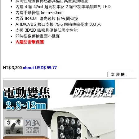
採高性能圖像傳感器具備百萬畫素清晰度
內建 4 顆 42mil 超高功率及 2 顆中功率單晶陣列 LED
內建手動變焦 5mm~50mm
內置 IR-CUT 濾光鏡片 日/夜間切換
AHD/CVBS 接口支援 75-5 同軸傳輸長達 300 米
支援 3D/2D 降噪且優越低照度性能
即時影像傳輸畫面不延遲
內建防雷擊保護
NT$ 3,200
about USD$ 99.77