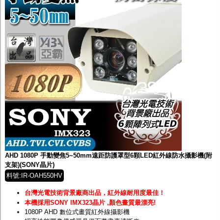
AHD 1080P 手動變焦5~50mm遠距防護罩型6顆LED紅外線防水攝影機(附
支架)(SONY晶片)
料號:IR-OAH550HV
台灣光電技術背景廠商出品，紅外線耐用度最佳！
本機採用SONY IMX323晶片 ,顏色畫質最漂亮!
1080P AHD 數位式畫質紅外線攝影機