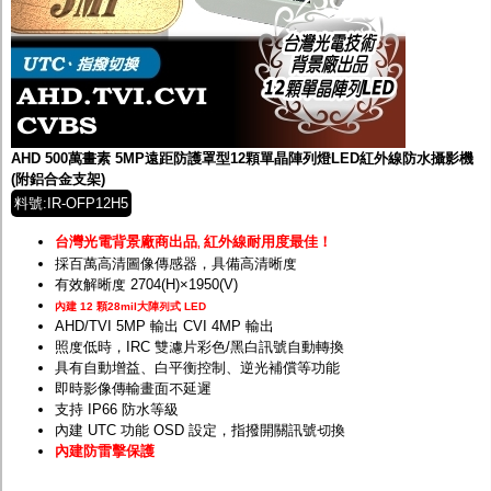
AHD 500萬畫素 5MP遠距防護罩型12顆單晶陣列燈LED紅外線防水攝影機
(附鋁合金支架)
料號:IR-OFP12H5
台灣光電背景廠商出品
紅外線耐用度最佳！
,
採百萬高清圖像傳感器，具備高清晰度
有效解晰度 2704(H)×1950(V)
內建 12 顆28mil大陣列式 LED
AHD/TVI 5MP 輸出 CVI 4MP 輸出
照度低時，IRC 雙濾片彩色/黑白訊號自動轉換
具有自動增益、白平衡控制、逆光補償等功能
即時影像傳輸畫面不延遲
支持 IP66 防水等級
內建 UTC 功能 OSD 設定，指撥開關訊號切換
內建防雷擊保護