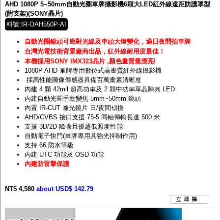
AHD 1080P 5~50mm自動光圈車牌攝影機6顆大LED紅外線遠距防護罩型
(附支架)(SONY晶片)
料號:IR-OAH550P-AI
自動光圈鏡頭可應對光線及車頭大燈變化，適日夜間拍車牌
台灣光電技術背景廠商出品，紅外線耐用度最佳！
本機採用SONY IMX323晶片 ,顏色畫質最漂亮!
1080P AHD 車牌專用數位式高畫質紅外線攝影機
採高性能圖像傳感器具備百萬畫素清晰度
內建 4 顆 42mil 超高功率及 2 顆中功率單晶陣列 LED
內建自動光圈手動變焦 5mm~50mm 鏡頭
內置 IR-CUT 濾光鏡片 日/夜間切換
AHD/CVBS 接口支援 75-5 同軸傳輸長達 500 米
支援 3D/2D 降噪且優越低照度性能
自動電子快門(車牌專用具強光抑制作用)
支持 66 防水等級
內建 UTC 功能及 OSD 功能
內建防雷擊保護
NT$ 4,580
about USD$ 142.79