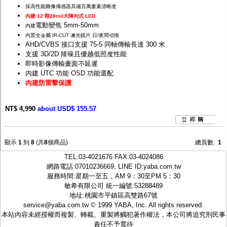
採高性能圖像傳感器具備百萬畫素清晰度
內建 12 顆28mil大陣列式 LED
電動變焦 5mm-50mm
內建
內置全金屬 IR-CUT 濾光鏡片 日/夜間切換
AHD/CVBS 接口支援 75-5 同軸傳輸長達 300 米
支援 3D/2D 降噪且優越低照度性能
即時影像傳輸畫面不延遲
內建 UTC 功能 OSD 功能選配
內建防雷擊保護
NT$ 4,990
about USD$ 155.57
顯示
1
到
8
(共
8
個商品)
總頁數:
1
TEL:
03-4021676
FAX:03-4024086
網路電話:07010236669, LINE ID:
yaba.com.tw
服務時間:星期一至五，AM 9：30至PM 5：30
敏希有限公司 統一編號:53288489
地址:桃園市平鎮區高雙路67號
service@yaba.com.tw
© 1999
YABA
, Inc. All rights reserved.
本站內容未經授權而複製、轉載、重製將觸犯著作權法，本公司將追究刑民事
責任不予寬待