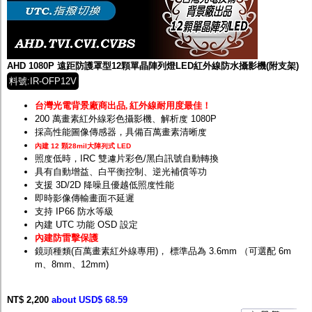
監聽器.麥克風
網路設備
視訊轉換設備
雙絞線傳輸器
雜訊改善器
AHD 1080P 遠距防護罩型12顆單晶陣列燈LED紅外線防水攝影機(附支架)
分配放大器
料號:IR-OFP12V
網路線用水晶頭
網路線
台灣光電背景廠商出品
,
紅外線耐用度最佳！
懶人線.同軸線.花線
200 萬畫素紅外線彩色攝影機、解析度 1080P
線頭.插座.延長線.HDMI線
採高性能圖像傳感器，具備百萬畫素清晰度
集線盒.防水盒.配線盒
內建 12 顆28mil大陣列式 LED
變壓器.避雷器
照度低時，IRC 雙濾片彩色/黑白訊號自動轉換
轉接頭
具有自動增益、白平衡控制、逆光補償等功
偽裝嚇阻假監視器. 警示防盜貼紙
支援 3D/2D 降噪且優越低照度性能
行車紀錄器.車用插座配件
即時影像傳輸畫面不延遲
電腦工業機殼
支持 IP66 防水等級
客訂商品
內建 UTC 功能 OSD 設定
內建防雷擊保護
鏡頭種類(百萬畫素紅外線專用)， 標準品為 3.6mm （可選配 6m
m、8mm、12mm)
NT$ 2,200
about USD$ 68.59