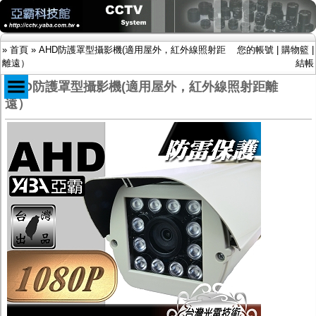
»
首頁
»
AHD防護罩型攝影機(適用屋外，紅外線照射距
您的帳號
|
購物籃
|
離遠）
結帳
AHD防護罩型攝影機(適用屋外，紅外線照射距離
遠）
商品目錄
限時促銷特惠專案
IP網路攝影機及錄放影機
AHD DVR數位錄放影機
AHD半球型(適用屋內)
AHD中小型紅外線攝影機(適用騎樓、室內外)
AHD防護罩型攝影機(適用屋外，紅外線照射
距離遠）
AHD特殊功能型攝影機
旋轉型攝影機.旋轉台
傳統高解析攝影機
鏡頭
投光設備
防護罩及支架
多路攝影機單軸傳輸