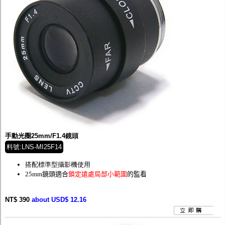
手動光圈25mm/F1.4鏡頭
料號:LNS-MI25F14
搭配標準型攝影機使用
25mm鏡頭適合
鎖定遠處局部小範圍
的監看
NT$ 390
about USD$ 12.16