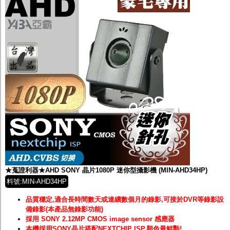
★蒐證利器★AHD SONY 晶片1080P 迷你型攝影機 (MIN-AHD34HP)
料號:MIN-AHD34HP
品質穩定,適合長時間數天或連續數個月的錄影,可接於DVR等錄影設
備錄影(本產品無錄影功能)
採用 SONY 2.12MP CMOS image sensor 感應器
本機採用SONY晶片搭配NEXTCHIP ISP,顏色最鮮豔!