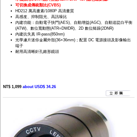
可切換成傳統類比(CVBS)
HD212 萬高畫素/1080P 高清畫質
高感度、抑制阻光、高訊噪比
內建功能：自動電子快門(AES)、自動增益(AGC)、自動追踨白平衡
(ATW)、數位寬動態(ATR=DWDR)、2D 數位降躁(2DNR)
內建抗失真 IR-pass(850nm)
光學濾片迷你金屬外殼(36×36mm)；配置 DC 電源接頭及影像輸出
端子
耐用高清晰針孔錐形鏡頭
NT$ 1,099
about USD$ 34.26