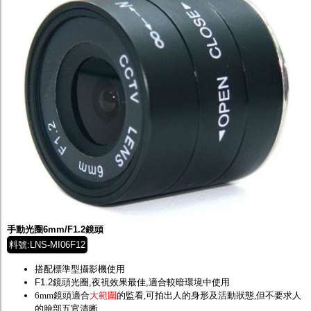
手動光圈6mm/F1.2鏡頭
料號:LNS-MI06F12
搭配標準型攝影機使用
F1.2鏡頭光圈,夜視效果最佳,適合較暗環境中使用
6mm鏡頭適合
大範圍
的監看,可拍出人的身形及活動狀態,但不要求人
的臉部五官清晰