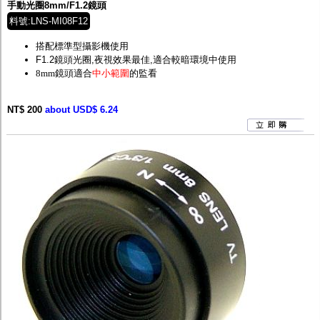
手動光圈8mm/F1.2鏡頭
料號:LNS-MI08F12
搭配標準型攝影機使用
F1.2鏡頭光圈,夜視效果最佳,適合較暗環境中使用
8mm鏡頭適合
中小範圍
的監看
NT$ 200
about USD$ 6.24