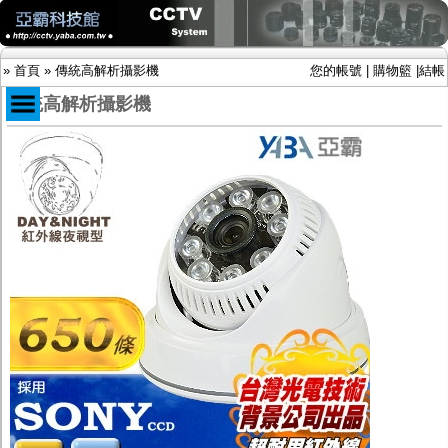
»
首頁
»
傳統高解析攝影機
您的帳號
|
購物籃
|
結帳
傳統高解析攝影機
商品目錄
限時促銷特惠專案
IP網路攝影機及錄放影機
AHD DVR數位錄放影機
AHD半球型(適用屋內)
AHD中小型紅外線攝影機(適用騎樓、室內外)
AHD防護罩型攝影機(適用屋外，紅外線照射
距離遠）
AHD特殊功能型攝影機
旋轉型攝影機.旋轉台
傳統高解析攝影機
鏡頭
投光設備
防護罩及支架
多路攝影機單軸傳輸