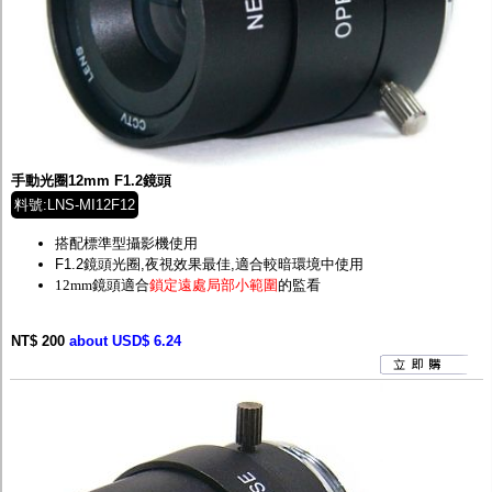
手動光圈12mm F1.2鏡頭
料號:LNS-MI12F12
搭配標準型攝影機使用
F1.2鏡頭光圈,夜視效果最佳,適合較暗環境中使用
12mm鏡頭適合
鎖定遠處局部小範圍
的監看
NT$ 200
about USD$ 6.24