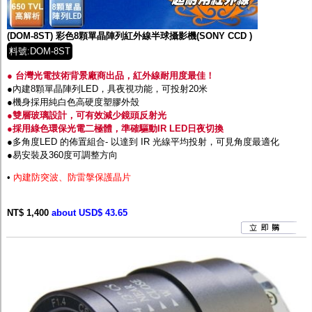
監聽器.麥克風
網路設備
視訊轉換設備
(DOM-8ST) 彩色8顆單晶陣列紅外線半球攝影機(SONY CCD )
雙絞線傳輸器
料號:DOM-8ST
雜訊改善器
分配放大器
● 台灣光電技術背景廠商出品，紅外線耐用度最佳！
網路線用水晶頭
●內建8顆單晶陣列LED，具夜視功能，可投射20米
網路線
●機身採用純白色高硬度塑膠外殼
懶人線.同軸線.花線
●雙層玻璃設計，可有效減少鏡頭反射光
線頭.插座.延長線.HDMI線
●採用綠色環保光電二極體，準確驅動IR LED日夜切換
集線盒.防水盒.配線盒
●多角度LED 的佈置組合- 以達到 IR 光線平均投射，可見角度最適化
變壓器.避雷器
●易安裝及360度可調整方向
轉接頭
•
內建防突波、防雷搫保護晶片
偽裝嚇阻假監視器. 警示防盜貼紙
行車紀錄器.車用插座配件
電腦工業機殼
NT$ 1,400
about USD$ 43.65
客訂商品