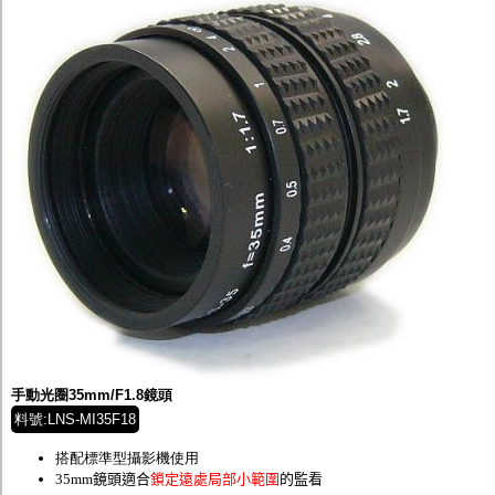
手動光圈35mm/F1.8鏡頭
料號:LNS-MI35F18
搭配標準型攝影機使用
35mm鏡頭適合
鎖定遠處局部小範圍
的監看