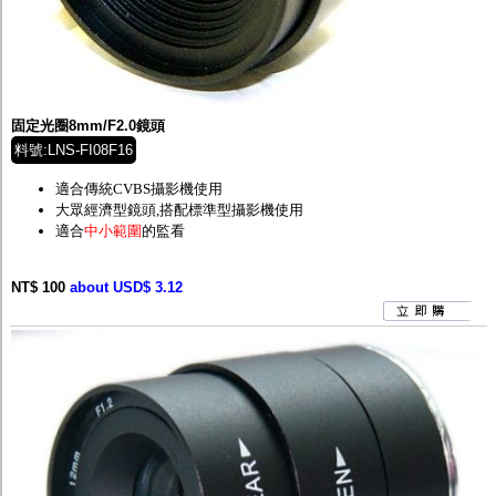
固定光圈8mm/F2.0鏡頭
料號:LNS-FI08F16
適合傳統CVBS攝影機使用
大眾經濟型鏡頭,
搭配標準型攝影機使用
適合
中小範圍
的監看
NT$ 100
about USD$ 3.12