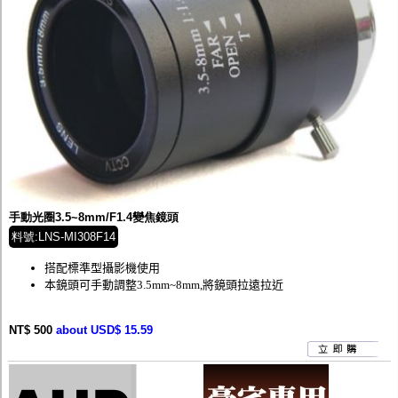
手動光圈3.5~8mm/F1.4變焦鏡頭
料號:LNS-MI308F14
搭配標準型攝影機使用
本鏡頭可手動調整3.5mm~8mm,將鏡頭拉遠拉近
NT$ 500
about USD$ 15.59