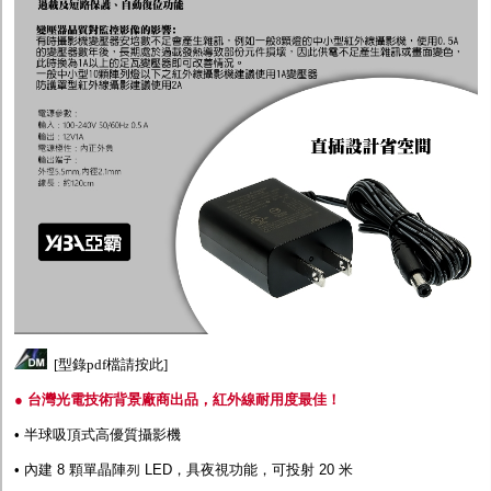
[
型錄pdf檔請按此
]
● 台灣光電技術背景廠商出品，紅外線耐用度最佳！
• 半球吸頂式高優質攝影機
• 內建 8 顆單晶陣列 LED，具夜視功能，可投射 20 米