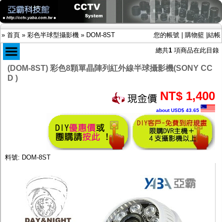
»
首頁
»
彩色半球型攝影機
»
DOM-8ST
您的帳號
|
購物籃
|
結帳
總共
1
項商品在此目錄
(DOM-8ST) 彩色8顆單晶陣列紅外線半球攝影機(SONY CC
D )
商品目錄
NT$ 1,400
限時促銷特惠專案
IP網路攝影機及錄放影機
about USD$ 43.65
AHD DVR數位錄放影機
AHD半球型(適用屋內)
AHD中小型紅外線攝影機(適用騎樓、室內外)
AHD防護罩型攝影機(適用屋外，紅外線照射
距離遠）
料號: DOM-8ST
AHD特殊功能型攝影機
旋轉型攝影機.旋轉台
傳統高解析攝影機
鏡頭
投光設備
防護罩及支架
多路攝影機單軸傳輸