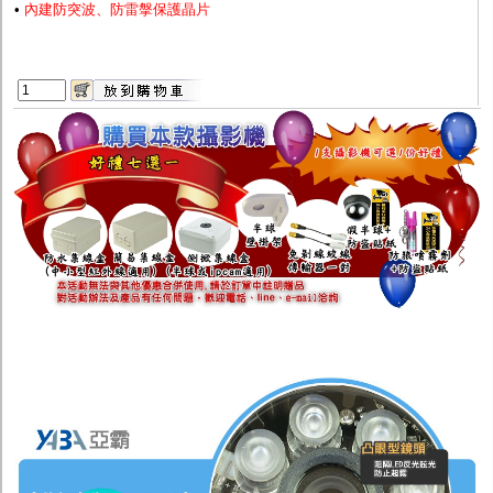
•
內建防突波、防雷搫保護晶片