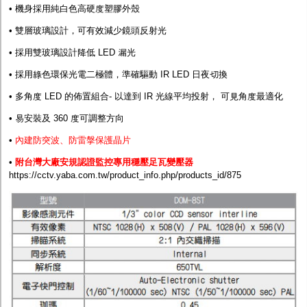
• 機身採用純白色高硬度塑膠外殼
• 雙層玻璃設計，可有效減少鏡頭反射光
• 採用雙玻璃設計降低 LED 漏光
• 採用綠色環保光電二極體，準確驅動 IR LED 日夜切換
• 多角度 LED 的佈置組合- 以達到 IR 光線平均投射， 可見角度最適化
• 易安裝及 360 度可調整方向
•
內建防突波、防雷搫保護晶片
•
附
台灣
大廠安規認證監控專用穩壓足瓦變壓器
https://cctv.yaba.com.tw/product_info.php/products_id/875