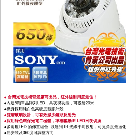
監聽器.麥克風
網路設備
視訊轉換設備
雙絞線傳輸器
雜訊改善器
分配放大器
網路線用水晶頭
網路線
懶人線.同軸線.花線
線頭.插座.延長線.HDMI線
集線盒.防水盒.配線盒
變壓器.避雷器
轉接頭
偽裝嚇阻假監視器. 警示防盜貼紙
行車紀錄器.車用插座配件
電腦工業機殼
● 台灣光電技術背景廠商出品，紅外線耐用度最佳！
客訂商品
●內建8顆單晶陣列LED，具夜視功能，可投射20米
●機身採用純白色高硬度塑膠外殼
●雙層玻璃設計，可有效減少鏡頭反射光
●採用綠色環保光電二極體，準確驅動IR LED日夜切換
●多角度LED 的佈置組合- 以達到 IR 光線平均投射，可見角度最適化
●易安裝及360度可調整方向