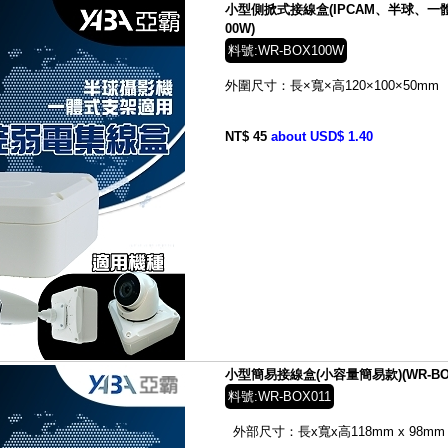
小型側掀式接線盒(IPCAM、半球、一體
00W)
料號:WR-BOX100W
外圍尺寸：長×寬×高
120×100×50
mm
NT$ 45
about USD$ 1.40
小型簡易接線盒(小容量簡易款)(WR-BOX
料號:WR-BOX011
外部尺寸：長x寬x高
118mm x 98mm