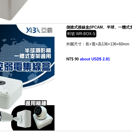
側掀式接線盒(IPCAM、半球、一體式支架
料號:WR-BOX-S
外圍尺寸：長×寬×高136×136×60mm
NT$ 90
about USD$ 2.81