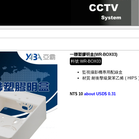
一聯塑膠明盒(WR-BOX03)
料號:WR-BOX03
監視攝影機專用配線盒
材質:耐衝擊級聚苯乙烯 ( HIPS 
NT$ 10
about USD$ 0.31