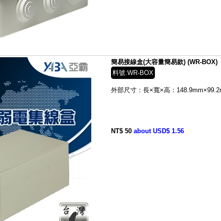
簡易接線盒(大容量簡易款) (WR-BOX)
料號:WR-BOX
外部尺寸：
長×寬×高：148.9mm×99.2
NT$ 50
about USD$ 1.56