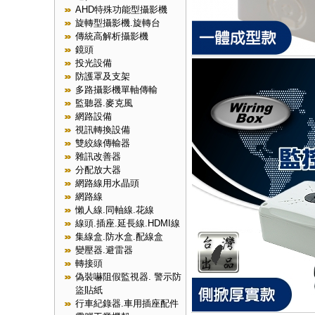
AHD特殊功能型攝影機
旋轉型攝影機.旋轉台
傳統高解析攝影機
鏡頭
投光設備
防護罩及支架
多路攝影機單軸傳輸
監聽器.麥克風
網路設備
視訊轉換設備
雙絞線傳輸器
雜訊改善器
分配放大器
網路線用水晶頭
網路線
懶人線.同軸線.花線
線頭.插座.延長線.HDMI線
集線盒.防水盒.配線盒
變壓器.避雷器
轉接頭
偽裝嚇阻假監視器. 警示防
盜貼紙
行車紀錄器.車用插座配件