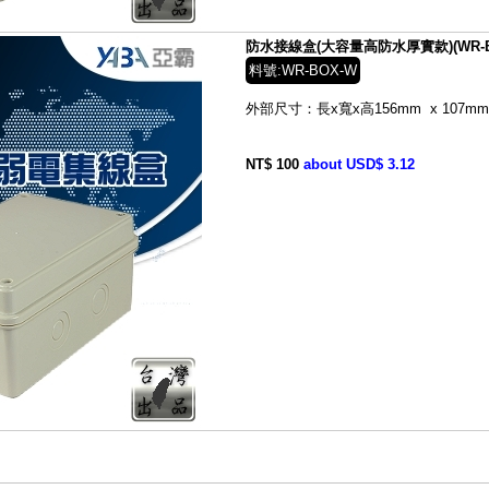
防水接線盒(大容量高防水厚實款)(WR-B
料號:WR-BOX-W
外部尺寸：長x寬x高156mm x 107mm 
NT$ 100
about USD$ 3.12