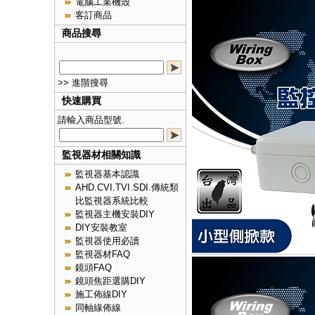
電腦工業機殼
客訂商品
商品搜尋
>> 進階搜尋
快速購買
請輸入商品型號.
監視器材相關知識
監視器基本認識
AHD.CVI.TVI.SDI.傳統類
比監視器系統比較
監視器主機安裝DIY
DIY安裝教室
監視器使用必讀
監視器材FAQ
鏡頭FAQ
鏡頭焦距選購DIY
施工佈線DIY
同軸線佈線