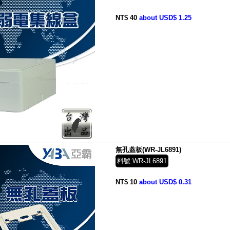
NT$ 40
about USD$ 1.25
無孔蓋板(WR-JL6891)
料號:WR-JL6891
NT$ 10
about USD$ 0.31