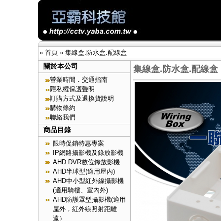
»
首頁
»
集線盒.防水盒.配線盒
關於本公司
集線盒.防水盒.配線盒
營業時間．交通指南
隱私權保護聲明
訂購方式及退換貨說明
購物條約
聯絡我們
商品目錄
限時促銷特惠專案
IP網路攝影機及錄放影機
AHD DVR數位錄放影機
AHD半球型(適用屋內)
AHD中小型紅外線攝影機
(適用騎樓、室內外)
AHD防護罩型攝影機(適用
屋外，紅外線照射距離
遠）