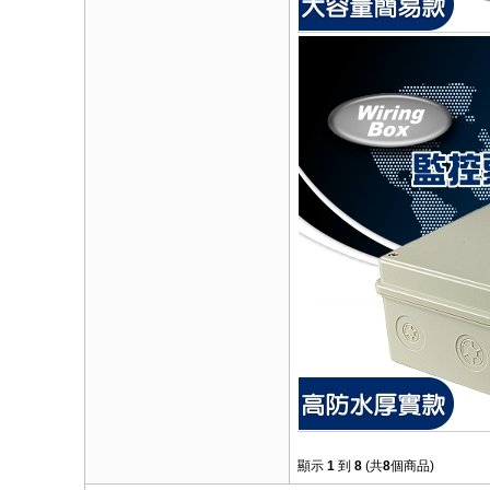
顯示
1
到
8
(共
8
個商品)