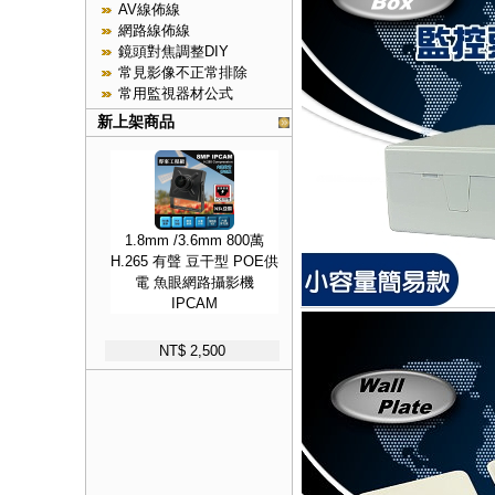
AV線佈線
網路線佈線
鏡頭對焦調整DIY
常見影像不正常排除
常用監視器材公式
新上架商品
1.8mm /3.6mm 800萬
H.265 有聲 豆干型 POE供
電 魚眼網路攝影機
IPCAM
NT$ 2,500