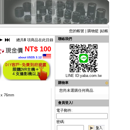
您的帳號
|
購物籃
|
結帳
聯絡我們
總共
8
項商品在此目錄
NT$ 100
about USD$ 3.12
LINE ID:
yaba.com.tw
購物車
您尚未選購任何商品.
x 76mm
會員登入!
電子郵件:
密碼: