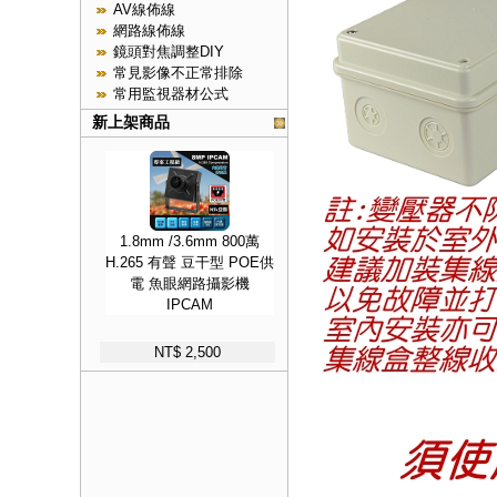
AV線佈線
網路線佈線
鏡頭對焦調整DIY
常見影像不正常排除
常用監視器材公式
新上架商品
1.8mm /3.6mm 800萬
H.265 有聲 豆干型 POE供
電 魚眼網路攝影機
IPCAM
NT$ 2,500