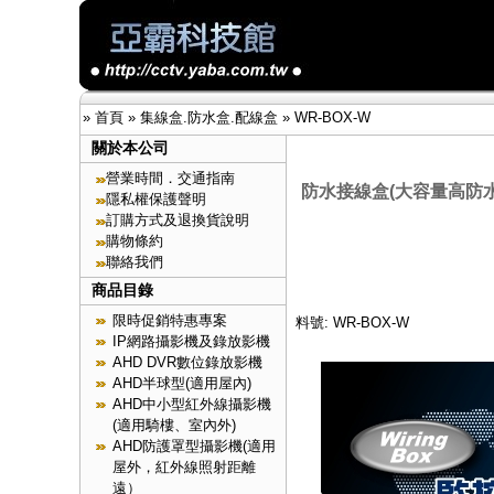
»
首頁
»
集線盒.防水盒.配線盒
»
WR-BOX-W
關於本公司
營業時間．交通指南
防水接線盒(大容量高防水厚
隱私權保護聲明
訂購方式及退換貨說明
購物條約
聯絡我們
商品目錄
限時促銷特惠專案
料號: WR-BOX-W
IP網路攝影機及錄放影機
AHD DVR數位錄放影機
AHD半球型(適用屋內)
AHD中小型紅外線攝影機
(適用騎樓、室內外)
AHD防護罩型攝影機(適用
屋外，紅外線照射距離
遠）