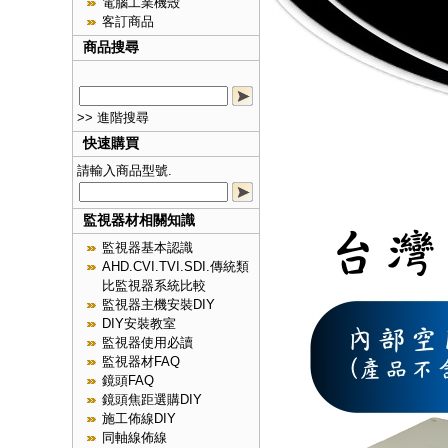
電腦工業機殼
客訂商品
商品搜尋
>> 進階搜尋
快速購買
請輸入商品型號.
監視器材相關知識
監視器基本認識
AHD.CVI.TVI.SDI.傳統類
比監視器系統比較
監視器主機安裝DIY
DIY安裝教室
監視器使用必讀
監視器材FAQ
鏡頭FAQ
鏡頭焦距選購DIY
施工佈線DIY
同軸線佈線