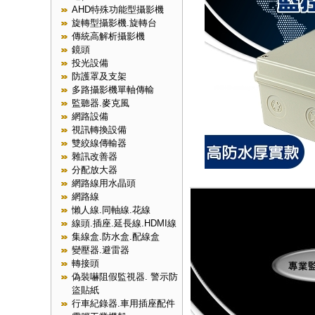
AHD特殊功能型攝影機
旋轉型攝影機.旋轉台
傳統高解析攝影機
鏡頭
投光設備
防護罩及支架
多路攝影機單軸傳輸
監聽器.麥克風
網路設備
視訊轉換設備
雙絞線傳輸器
雜訊改善器
分配放大器
網路線用水晶頭
網路線
懶人線.同軸線.花線
線頭.插座.延長線.HDMI線
集線盒.防水盒.配線盒
變壓器.避雷器
轉接頭
偽裝嚇阻假監視器. 警示防
盜貼紙
行車紀錄器.車用插座配件