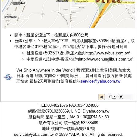
開車：新屋交流道下，往新屋方向800公尺
台鐵+公車： ”中壢火車站”下車，轉搭桃園客運<
5035中壢-新屋>，或
中壢客運<131中壢-富源>，在"環訓所"站下車，步行5分鐘可到達
5035中壢-新屋>
桃園客運<
查詢
http://www.tybus.com.tw/
中壢客運<131中壢-富源>查詢
http://www.chunglibus.com.tw/
We Ship Anywhere in the World!! 我們運送到全世界!美國.加拿大.
日本.香港.紐澳.東南亞.中南美.歐洲......皆可運送!付款方便!出貨處
理快速!最快2天可到貨!詳洽客服信箱
service@yaba.com.tw
TEL:
03-4021676
FAX:03-4024086
網路電話:07010236669, LINE ID:
yaba.com.tw
服務時間:星期一至五，AM 9：30至PM 5：30
敏希有限公司 統一編號:53288489
地址:桃園市平鎮區高雙路67號
service@yaba.com.tw
© 1999
YABA
, Inc. All rights reserved.