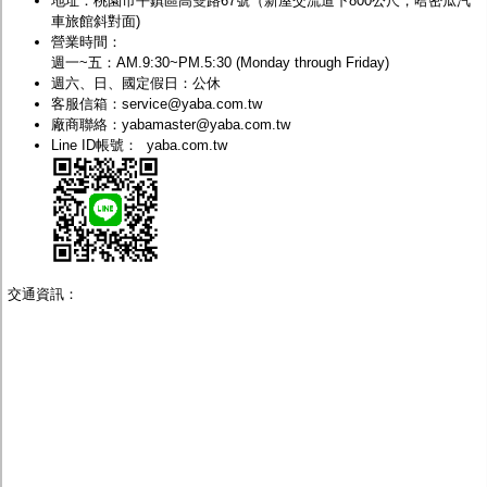
地址：桃園市
平鎮區高雙路67號
（
新屋交流道下800公尺
，哈密瓜汽
監聽器.麥克風
車旅館斜對面)
網路設備
營業時間：
視訊轉換設備
週一~五：AM.9:30~PM.5:30 (Monday through Friday)
雙絞線傳輸器
週六、日、國定假日：公休
雜訊改善器
客服信箱：
service@yaba.com.tw
分配放大器
廠商聯絡：
yabamaster@yaba.com.tw
網路線用水晶頭
Line ID帳號：
yaba.com.tw
網路線
懶人線.同軸線.花線
線頭.插座.延長線.HDMI線
集線盒.防水盒.配線盒
變壓器.避雷器
轉接頭
偽裝嚇阻假監視器. 警示防盜貼紙
交通資訊：
行車紀錄器.車用插座配件
電腦工業機殼
客訂商品