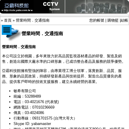
»
首頁
»
營業時間．交通指南
您的帳號
|
購物籃
|
結帳
營業時間．交通指南
商品目錄
營業時間．交通指南
限時促銷特惠專案
本公司設立於桃園，多年來致力於高品質監視器材產品的研發、製造及銷
IP網路攝影機及錄放影機
售，創造出國際大廠水準的口碑形象，已成功整合產品及服務的競爭優勢。
AHD DVR數位錄放影機
亞霸科技館擁有堅強的陣容，由專業理工博士領軍，落實創新、品質、服
AHD半球型(適用屋內)
務、形象的品質政策，持續研發新產品與技術提昇、製造出品質優良的產
AHD中小型紅外線攝影機(適用騎樓、室內外)
品、提供客戶即時的技術支援服務，建立永續經營的基業。
AHD防護罩型攝影機(適用屋外，紅外線照射
距離遠）
敏希有限公司
AHD特殊功能型攝影機
統編：53288489
旋轉型攝影機.旋轉台
電話：
03-4021676
(代表號)
傳統高解析攝影機
網路電話：07010236669
鏡頭
傳真：03-4024086
投光設備
行動專線：
0931701575
(台灣大哥大）
防護罩及支架
Skype ID: yabamaster
多路攝影機單軸傳輸