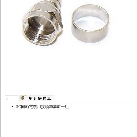
監聽器.麥克風
網路設備
視訊轉換設備
雙絞線傳輸器
雜訊改善器
分配放大器
網路線用水晶頭
網路線
懶人線.同軸線.花線
線頭.插座.延長線.HDMI線
集線盒.防水盒.配線盒
變壓器.避雷器
轉接頭
偽裝嚇阻假監視器. 警示防盜貼紙
行車紀錄器.車用插座配件
電腦工業機殼
客訂商品
5C同軸電纜用接頭加套環一組