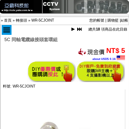
»
首頁
»
轉接頭
»
WR-5CJOINT
您的帳號
|
購物籃
|
結帳
總共
18
項商品在此目錄
5C 同軸電纜線接頭套環組
商品目錄
NT$ 5
限時促銷特惠專案
about USD$ 0.16
IP網路攝影機及錄放影機
AHD DVR數位錄放影機
AHD半球型(適用屋內)
AHD中小型紅外線攝影機(適用騎樓、室內外)
AHD防護罩型攝影機(適用屋外，紅外線照射
料號: WR-5CJOINT
距離遠）
AHD特殊功能型攝影機
旋轉型攝影機.旋轉台
傳統高解析攝影機
鏡頭
投光設備
防護罩及支架
多路攝影機單軸傳輸