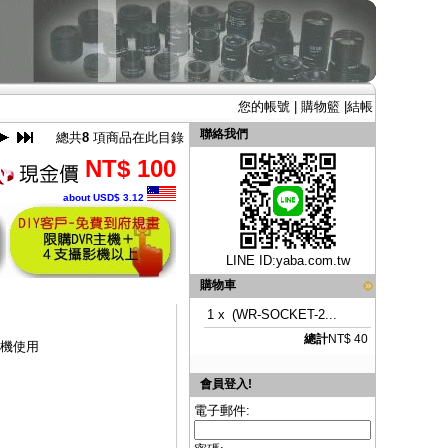
您的帳號
|
購物籃
|
結帳
聯絡我們
總共
8
項商品在此目錄
NT$ 100
about USD$ 3.12
LINE ID:
yaba.com.tw
購物車
1 x
(WR-SOCKET-2...
總計
NT$ 40
機使用
會員登入!
電子郵件: