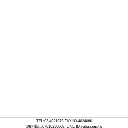
TEL:
03-4021676
FAX:03-4024086
網路電話:07010236669, LINE ID:
yaba.com.tw