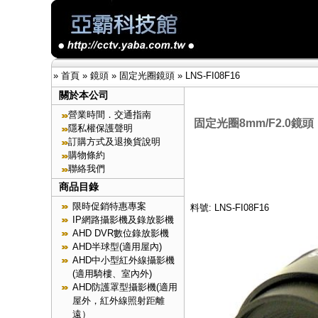
»
首頁
»
鏡頭
»
固定光圈鏡頭
»
LNS-FI08F16
關於本公司
營業時間．交通指南
固定光圈8mm/F2.0鏡頭
隱私權保護聲明
訂購方式及退換貨說明
購物條約
聯絡我們
商品目錄
限時促銷特惠專案
料號: LNS-FI08F16
IP網路攝影機及錄放影機
AHD DVR數位錄放影機
AHD半球型(適用屋內)
AHD中小型紅外線攝影機
(適用騎樓、室內外)
AHD防護罩型攝影機(適用
屋外，紅外線照射距離
遠）