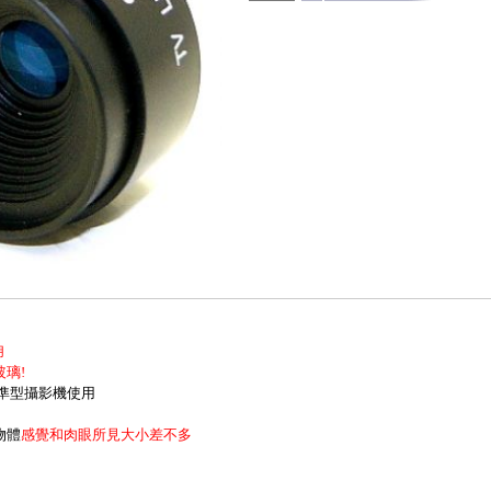
用
璃!
準型攝影機使用
物體
感覺和肉眼所見大小差不多