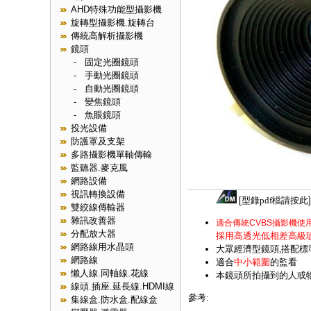
AHD特殊功能型攝影機
旋轉型攝影機.旋轉台
傳統高解析攝影機
鏡頭
-
固定光圈鏡頭
-
手動光圈鏡頭
-
自動光圈鏡頭
-
變焦鏡頭
-
魚眼鏡頭
投光設備
防護罩及支架
多路攝影機單軸傳輸
監聽器.麥克風
網路設備
視訊轉換設備
[
型錄pdf檔請按此
]
雙絞線傳輸器
雜訊改善器
適合傳統CVBS攝影機使
分配放大器
採用高透光低相差高級玻
網路線用水晶頭
大眾經濟型鏡頭,
搭配標
網路線
適合
中小範圍
的監看
懶人線.同軸線.花線
本鏡頭所拍攝到的人或
線頭.插座.延長線.HDMI線
參考:
集線盒.防水盒.配線盒