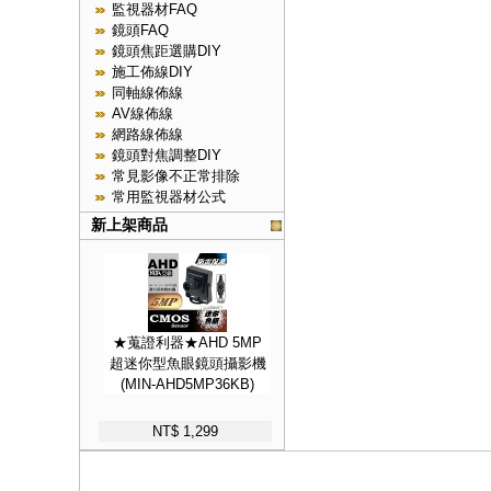
監視器材FAQ
鏡頭FAQ
鏡頭焦距選購DIY
施工佈線DIY
同軸線佈線
AV線佈線
網路線佈線
鏡頭對焦調整DIY
常見影像不正常排除
常用監視器材公式
新上架商品
★蒐證利器★AHD 5MP
超迷你型魚眼鏡頭攝影機
(MIN-AHD5MP36KB)
NT$ 1,299