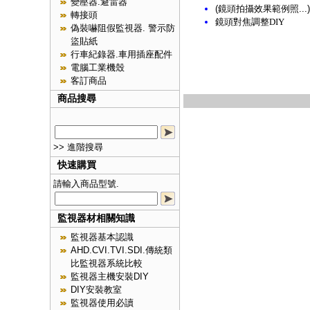
變壓器.避雷器
(鏡頭拍攝效果範例照...)
轉接頭
鏡頭對焦調整DIY
偽裝嚇阻假監視器. 警示防
盜貼紙
行車紀錄器.車用插座配件
電腦工業機殼
客訂商品
商品搜尋
>> 進階搜尋
快速購買
請輸入商品型號.
監視器材相關知識
監視器基本認識
AHD.CVI.TVI.SDI.傳統類
比監視器系統比較
監視器主機安裝DIY
DIY安裝教室
監視器使用必讀