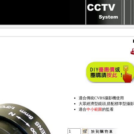
適合傳統CVBS攝影機使用
大眾經濟型鏡頭,
搭配標準型攝影
適合
中小範圍
的監看