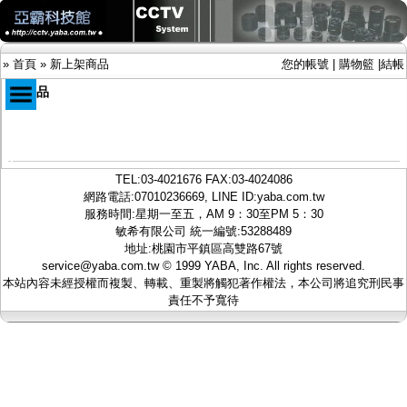
»
首頁
»
新上架商品
您的帳號
|
購物籃
|
結帳
新商品
商品目錄
限時促銷特惠專案
TEL:
03-4021676
FAX:03-4024086
IP網路攝影機及錄放影機
網路電話:07010236669, LINE ID:
yaba.com.tw
AHD DVR數位錄放影機
服務時間:星期一至五，AM 9：30至PM 5：30
AHD半球型(適用屋內)
敏希有限公司 統一編號:53288489
AHD中小型紅外線攝影機(適用騎樓、室內外)
地址:桃園市平鎮區高雙路67號
AHD防護罩型攝影機(適用屋外，紅外線照射
service@yaba.com.tw
© 1999
YABA
, Inc. All rights reserved.
距離遠）
本站內容未經授權而複製、轉載、重製將觸犯著作權法，本公司將追究刑民事
AHD特殊功能型攝影機
責任不予寬待
旋轉型攝影機.旋轉台
傳統高解析攝影機
鏡頭
投光設備
防護罩及支架
多路攝影機單軸傳輸