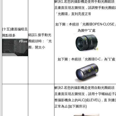
解決1.若您的攝影機是使用
手動光圈鏡頭
且畫面呈現左圖情況，請調整
手動光圈鏡
「光圈環」直到亮度正常
如下圖：本鏡頭「光圈環OPEN-CLOSE
(十五)畫面偏暗且
為圖中"1"處
錯誤1.接
手動光
雜點很多
圈鏡頭
時：「光
圈」開太小
如下圖：本鏡頭「光圈環O-C」為"1"處
解決2.若您的攝影機是使用
自動光圈鏡頭
且畫面呈現左圖情況，請用十字螺絲起子
整攝影機身上的ALC(或LEVEL)，直 到畫
正常為止(如下圖所示)