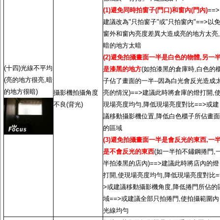
(1)避免同時拍窗子(門口)和窗內(門內)
==>
建議改為"只拍窗子"或"只拍窗內"==>以
窗外和窗內亮度差異大造成亮的地方太亮,
暗的地方太暗
(2)避免拍攝畫面一半是白色的物體,另一
(十四)光線不平均
是漆黑的地方
(如拍漆黑的倉庫時,白色的
(亮的地方很亮,暗
子佔了畫面的一半--因為白光會反光造成
的地方很暗)
攝影機拍攝角度
亮的情況)==>建議此時將倉庫的燈打開,
不良(背光)
現場亮度均勻,降低現場亮度對比==>或建
議移動攝影機位置,降低白色櫃子所佔畫面
的區域
(3)避免拍攝畫面一半是會反光的東西,一
是不會反光的東西
(如一半拍不鏽鋼捲門,
半拍漆黑的店內)==>建議此時將店內的燈
打開,使現場亮度均勻,降低現場亮度對比=
>或建議移動攝影機角度,降低捲門所佔的
域==>或建議全部只拍捲門,使拍攝範圍內
光線均勻