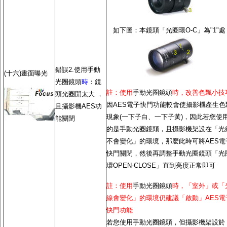
如下圖：本鏡頭「光圈環O-C」為"1"處
錯誤2.使用
手動
(十六)畫面曝光
光圈鏡頭
時
：鏡
註：使用
手動光圈鏡頭
時，改善色飄小技
頭光圈開太大 ，
因
AES電子快門功能
較會使攝影機產生色
且攝影機
AES功
現象(一下子白、一下子黃)，因此若您使
能
關閉
的是
手動光圈鏡頭
，且攝影機架設在「光
不會變化」的環境，那麼此時可將
AES電
快門
關閉，然後再調整
手動光圈鏡頭
「光
環OPEN-CLOSE」直到亮度正常即可
註：使用
手動光圈鏡頭
時，「室外」或「
線會變化」的環境仍建議「啟動」
AES電
快門功能
若您使用
手動光圈鏡頭
，但攝影機架設於