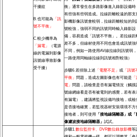
干擾紋
衡」通常發生在多路影像進入錄影設備時
有些強有些弱造成。拉線距離較遠的那支
B.也可能為
「訊
影機影像訊號會較弱，拉線距離較短的則
號不平衡」
號較強，強弱不同的訊號同時輸入錄影設
備，容易造成「訊號不平衡」。若拉線距
C.較少機率為
差不多，但線材使用不同也會造成訊號強
「漏電」
（電源
不同，例如一路使用AV線拉線則訊號弱，
線的電漏到影像
一路使用同軸線拉線則訊號相對較強）
訊號線導致影像
受干擾）
步驟6.若排除上述
「電壓不足」
或
「訊號
平衡」
問題，造成左圖影像也有可能是
「
電」
問題，請檢查是否有漏電情況（觸摸
號線網線看是否有被電到的感覺，若有表
有漏電），建議將監視設備均接地，或檢
是否接地確實，若監視器材安裝環境不方
接地者，則可使用
「接地線隔離器」或「
像濾波接地線隔離器」
試試。
步驟1.
數位監控卡、DVR數位錄放影機
等
備和一般電視機一樣，都可以調整其「色