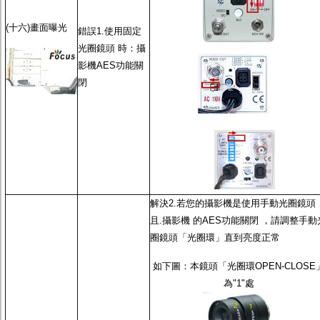
(十六)畫面曝光
錯誤1.使用
固定
光圈鏡頭
時：攝
影機
AES功能
關
閉
解決2.若您的攝影機是使用
手動光圈鏡頭
且.攝影機 的
AES功能
關閉 ，請調整
手動
圈鏡頭
「光圈環」直到亮度正常
如下圖：本鏡頭「光圈環OPEN-CLOSE
為"1"處