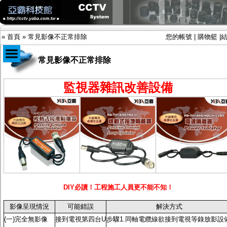
»
首頁
»
常見影像不正常排除
您的帳號
|
購物籃
|
常見影像不正常排除
商品目錄
監視器雜訊改善設備
限時促銷特惠專案
IP網路攝影機及錄放影機
AHD DVR數位錄放影機
AHD半球型(適用屋內)
AHD中小型紅外線攝影機(適用騎樓、室內外)
AHD防護罩型攝影機(適用屋外，紅外線照射
距離遠）
AHD特殊功能型攝影機
旋轉型攝影機.旋轉台
傳統高解析攝影機
DIY必讀！工程施工人員更不能不知！
鏡頭
投光設備
影像呈現情況
可能錯誤
解決方式
防護罩及支架
(一)完全無影像
接到電視第四台U
步驟1.同軸電纜線欲接到電視等錄放影設
多路攝影機單軸傳輸