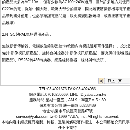
的產品大多為AC110V， 僅有少數為AC100~240V通用，國外許多地方則使用
C220V的電，例如中國大陸、歐洲大部份的國家，因此若要將攝影機等電子
品帶到國外使用，也必須確認電壓問題，以免將變壓器燒壞，或直接將電子
品燒壞)
2.NTSC與PAL規格通用產品：
無線影音傳輸器、電腦數位錄影監控卡(軟體內有視訊選項可作選擇）、投光
備(非影像視訊類產品)、旋轉台與控器(非影像視訊類產品)、麥克風(非影像視
類產品)、RS232轉485轉換器、網路線轉換器、線材與轉接頭 。
TEL:
03-4021676
FAX:03-4024086
網路電話:07010236669, LINE ID:
yaba.com.tw
服務時間:星期一至五，AM 9：30至PM 5：30
敏希有限公司 統一編號:53288489
地址:桃園市平鎮區高雙路67號
service@yaba.com.tw
© 1999
YABA
, Inc. All rights reserved.
本站內容未經授權而複製、轉載、重製將觸犯著作權法，本公司將追究刑民事
任不予寬待