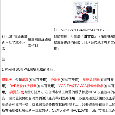
註：
Auto Level Control=ALC=LEVEL
(十七)打雷過後畫
預防措施：可加裝
「避雷器」
（攝影機端
攝影機或線路被
面不見了或不正
錄影設備端均須裝，且均須接地才有避雷
雷打到
常
用）
註一.
1.有分NTSC與PAL訊號規格的產品：
攝影機
、各類
螢幕
(有些可雙用)、
分割器
(有些可雙用)、
壓縮處理器
(有些可雙
用)、
DVR數位錄放影機
(有些可雙用)、
VGA-TV或TV-VGA影像轉換器
(有些可
用)、
調變主機
(有些可雙用)。在台灣市場上流通的幾乎都是NTSC視訊規格的
品，因此若您要把台灣買的視訊產品帶到國外使用，必須先確認該國的視訊
統是否和台灣一樣，或者您若是要接在數位監控卡上，只要確認接在該卡上
所有攝影機視訊規格一致就無妨。(台灣大多使用AC110V電，因此市場上流通