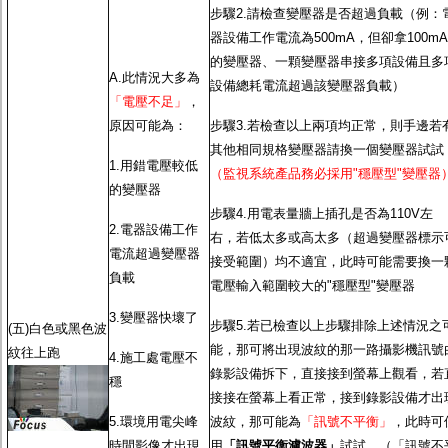
步驟2.請檢查變壓器是否超過負載（例：
器設備工作電流為500mA，但卻拿100mA
的變壓器、一顆變壓器串接多項設備且多
A.此情況大多為
設備總耗電流超過該變壓器負載）
「電壓不足」
，
原因可能為：
步驟3.若檢查以上兩項均正常，則手邊若
其他相同規格變壓器請換一個變壓器試試
1.用錯電壓較低
（監視系統產品務必採用"穩壓型"變壓器
的變壓器
步驟4.用電表量牆上插孔是否為110V左
2.電器設備工作
右，若低太多或高太多（超過變壓器標示
電流超過變壓器
接受範圍）均不適宜，此時可能需要換一
負載
電壓輸入範圍較大的"穩壓型"變壓器
3.變壓器快壞了
步驟5.若已檢查以上步驟排除上述情況之
(五)白色或黑色波
能，那可將出現波紋的那一路攝影機訊號
紋往上跑
4.施工處電壓不
錄影設備拆下，直接接到螢幕上觀看，若
穩
接接在螢幕上看正常，接到錄影設備才出
5.環境用電尖峰
波紋，那可能為
「訊號不平衡」
，此時可
時間影像才出現
用
「訊號平衡濾波器」
試試。（「訊號不