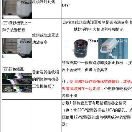
鏡頭沒對到焦
DIY
"
請檢查鏡頭或防護罩玻璃是否佈满灰塵,
(三)攝影機裝上一
拭乾淨即可大幅改善模糊情況
陣子後變模糊
鏡頭或防護罩玻
璃沾灰塵
請調換其中一個網路線轉換器正負極 ，接
(四)顏色錯亂
反不會燒毀，但畫面會異常
發射端與接收端
的網路線轉換器
註：
使用網路線作影像訊號傳輸時，建議
正負極接反了
與電源線捆在一起走線
，否則影像較易受
源線干擾
步驟1.請檢查是否有用錯變壓器之情況
（例：拿220V變壓器插在110V的插孔、
應使用12V變壓器的設備卻用成9V的變壓
器）