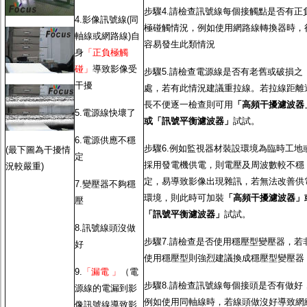
步驟4.請檢查訊號線每個接觸點是否有正
4.影像訊號線(同
極碰觸情況，例如使用網路線轉換器時，
軸線或網路線)自
容易發生此類情況
身
「正負極觸
碰」
導致影像受
步驟5.請檢查電源線是否有老舊或破損之
干擾
處，若有此情況建議重拉線。若拉線距離
長不便逐一檢查則可用
「高頻干擾濾波器
5.電源線快壞了
或「訊號平衡濾波器」
試試。
6.電源供應不穩
步驟6.例如監視器材裝設環境為臨時工地
(最下圖為干擾情
定
採用發電機供電，則電壓及周波數較不穩
況較嚴重)
定，易導致影像出現雜訊，若無法改善供
7.變壓器不夠穩
環境，則此時可加裝
「高頻干擾濾波器」
壓
「訊號平衡濾波器」
試試。
8.訊號線頭沒做
步驟7.請檢查是否使用穩壓型變壓器，若
好
使用穩壓型則強烈建議換成穩壓型變壓器
9.
「漏電 」
（電
步驟8.請檢查訊號線每個接頭是否有做好
源線的電漏到影
例如使用同軸線時，若線頭做沒好導致網
像訊號線導致影