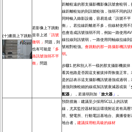
距離較遠的那支攝影機影像訊號會較弱，
線距離較短的則訊號較強，強弱不同的訊
同時輸入錄影設備，容易造成「訊號不平
衡」。若拉線距離差不多，但線材使用不
若影像上下跳動
也會造成訊號強弱不同，例如一路使用AV
並非上述
「訊號
(十)畫面上下跳動
線拉線則訊號弱，一路使用同軸線拉線則
微弱 」
問題，則
號相對較強。
會跳動的那一路攝影機訊號
也有可能是
「多
弱
。
路訊號強弱不平
衡」
問題
步驟1.把和別人不一樣的那支攝影機拔掉
看其他路是否因這支被拔掉而恢復正常。
是的話表示這支攝影機訊號過強或過弱，
過強則換較細的線或加訊號衰減器或裝「
」
」
配器
，若過弱則加
「
放大器
。
預防措施：建議至少採用5C以上的訊號
線，尤其監控器材裝設環境附近若有高壓
塔、變電所、行動電話基地台、廣播發射
地台者，
建議採用較高級的線材