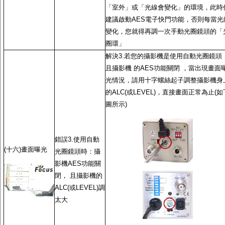
「室外」或「光線會變化」的環境，此時
建議啟動
AES電子快門功能
，否則每當光
變化，您就得再調一次
手動光圈鏡頭
的「
圈環」
解決3.若您的攝影機是使用
自動光圈鏡頭
且攝影機 的
AES功能
關閉 ，當出現畫面
光情況，請用十字螺絲起子調整攝影機身
的ALC(或LEVEL)，直接畫面正常為止(如
圖所示)
錯誤3.使用
自動
(十六)畫面曝光
光圈鏡頭
時：攝
影機
AES功能
關
閉， 且攝影機的
ALC(或LEVEL)調
太大