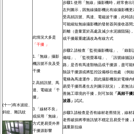
步驟1.使用「無線」攝影機時，經常會出
左列圖示，因無線攝影機比有線攝影機更
受高頻訊號、馬達、電磁波干擾，此時請
可能縮短無線攝影機的發射器與接收器間
距離（盡量置於高處及減少水泥牆阻隔)，
此情況大多是
或干擾嚴重建議改為有線方式
「干擾 」
步驟2.請檢查「監視攝影機端」、「錄影
1.「無線」攝影
備端」、「監視螢幕端」、「訊號線舖設
機訊號不良及受
路」是否有馬達類物品或干擾源，盡可能
干擾
除該干擾源或將監控設備移往他處 （例如
電梯為馬達運作，因此攝影機裝於電梯內
2.高頻訊號、馬
易受干擾而產生左列圖示狀況），若無法
達、電磁波「干
善施工環境的干擾，則可加裝
「高頻干擾
擾」
波器」
試試。
(十一)有水波紋、
3.「線材不良」
斜紋、雜訊紋
步驟3.請檢查是否有線材老舊情況，線材
或採用「無線」
老舊破損將導致訊號不穩定且易受干擾，
方式更易受外界
議重新拉線
干擾源影響