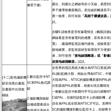
露出，則露出之網線等於小天線，易受到
像受干擾）
界干擾導致畫面雜訊。若拉線距離過長不
逐一檢查，則可加裝
「高頻干擾濾波器」
試。
步驟9.請檢查是否有漏電情況（觸摸訊號
網線看是否有被電到的感覺，若有表示有
電），建議將監視設備均接地，或檢查是
接地確實，若監視器材安裝環境不方便接
者，則可使用
「接地線隔離器」或「影像
波接地線隔離器」
試試。
全世界的視訊系統大略分為NTSC(美規)和
AL(歐規)兩大類，例如台灣為NTSC，中
1.數位監控卡NT
(十二)彩色攝影機
大陸為PAL，NTSC的攝影機若接到PAL
SC和PAL格式調
卻呈現黑白畫面,
分割器或PAL的螢幕，就會出現左圖情況
錯
且畫面中出現粗
一般數位監控卡軟體均乎可以自行調整NT
橫槓
C或PAL，但接到該監控卡上的攝影機，
2.攝影機與錄影
須全為PAL或全部為NTSC才可以。若將N
設備或螢幕或分
SC的攝影機接到數位監控卡上，但卻將
割器視訊系統不