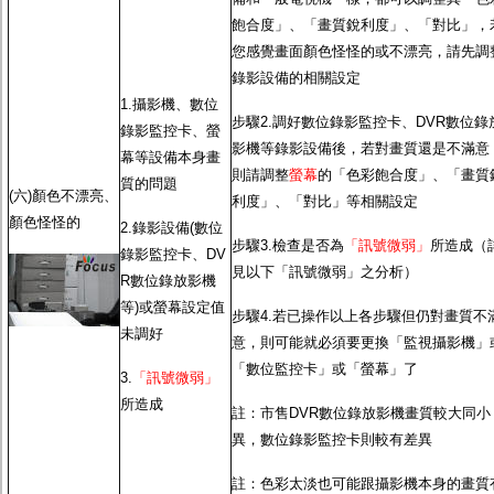
飽合度」、「畫質銳利度」、「對比」，
您感覺畫面顏色怪怪的或不漂亮，請先調
錄影設備的相關設定
1.攝影機、數位
步驟2.調好數位錄影監控卡、DVR數位錄
錄影監控卡、螢
影機等錄影設備後，若對畫質還是不滿意
幕等設備本身畫
則請調整
螢幕
的「色彩飽合度」、「畫質
質的問題
(六)顏色不漂亮、
利度」、「對比」等相關設定
顏色怪怪的
2.錄影設備(數位
步驟3.檢查是否為
「訊號微弱」
所造成（
錄影監控卡、DV
見以下「訊號微弱」之分析）
R數位錄放影機
等)或螢幕設定值
步驟4.若已操作以上各步驟但仍對畫質不
未調好
意，則可能就必須要更換「監視攝影機」
「數位監控卡」或「螢幕」了
3.
「訊號微弱」
所造成
註：市售DVR數位錄放影機畫質較大同小
異，數位錄影監控卡則較有差異
註：色彩太淡也可能跟攝影機本身的畫質