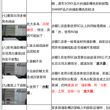
關，通常SONY晶片的攝影機色彩較鮮豔
SHARP晶片的攝影機色彩較淡
(七)畫面出現多條
黑色橫線
此大多為
「訊號
步驟1.請盡量使用5C以上的同軸電纜線，
微弱 」
情況，原
量「勿」使用AV線
因可能如下：
步驟2.請逐一檢查線材與攝影機、錄影設
1.線太細或線材
(八)彩色攝影機卻
間所有接觸端點是否接觸牢靠穩固
品質較差
呈現黑白畫面(或
步驟3.若使用5C線需要拉線超過300公尺
色彩不鮮豔)
2.接觸不良
」
右且出現左圖情況，建議加裝
「
放大器
3.拉線距離太長
步驟4.使用分配器後會使訊號衰減，若施
造成訊號衰弱
時有使用到分配器，而為分配器造成之訊
衰減，此時
建議 於「攝影機」和「分配
(九)畫面上下跳動
4.使用了「
分配
」
器」之間，加裝一台「
放大器
」
器
當多路攝影機訊號輸入到錄影設備時，拉