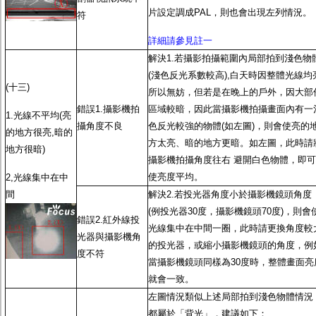
片設定調成PAL，則也會出現左列情況。
符
詳細請參見註一
解決1.若攝影拍攝範圍內局部拍到淺色物
(淺色反光系數較高),白天時因整體光線均
(十三)
所以無妨，但若是在晚上的戶外，因大部
錯誤1.攝影機拍
區域較暗，因此當攝影機拍攝畫面內有一
1.光線不平均(亮
攝角度不良
色反光較強的物體(如左圖)，則會使亮的
的地方很亮,暗的
方太亮、暗的地方更暗。如左圖，此時請
地方很暗)
攝影機拍攝角度往右 避開白色物體，即可
使亮度平均。
2,光線集中在中
間
解決2.若投光器角度小於攝影機鏡頭角度
(例投光器30度，攝影機鏡頭70度)，則會
錯誤2.紅外線投
光線集中在中間一圈，此時請更換角度較
光器與攝影機角
的投光器，或縮小攝影機鏡頭的角度，例
度不符
當攝影機鏡頭同樣為30度時，整體畫面亮
就會一致。
左圖情況類似上述局部拍到淺色物體情況
都屬於「背光」，建議如下：