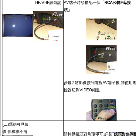
監聽器.麥克風
HF/VHF訊號諯
AV端子時須搭配一個
「RCA公轉F母接
網路設備
頭」
視訊轉換設備
雙絞線傳輸器
雜訊改善器
分配放大器
網路線用水晶頭
網路線
懶人線.同軸線.花線
線頭.插座.延長線.HDMI線
集線盒.防水盒.配線盒
變壓器.避雷器
轉接頭
偽裝嚇阻假監視器. 警示防盜貼紙
步驟2.將影像接到電視AV端子後,請使用
行車紀錄器.車用插座配件
電腦工業機殼
控器切到VIDEO頻道
客訂商品
(二)隱約可見形
體,但模糊不清
請轉動鏡頭對焦環即可,詳見
"
鏡頭對焦調