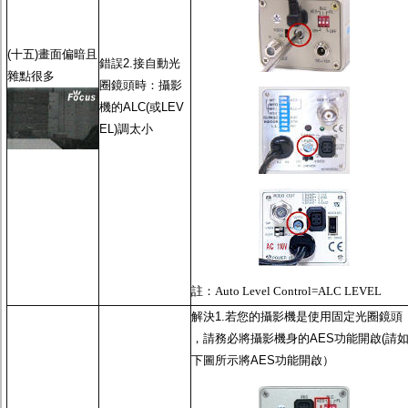
(十五)畫面偏暗且
錯誤2.接
自動光
雜點很多
圈鏡頭
時：攝影
機的ALC(或LEV
EL)調太小
註：
Auto Level Control=ALC LEVEL
解決1.若您的攝影機是使用
固定光圈鏡頭
，請務必將攝影機身的
AES功能
開啟(請
下圖所示將
AES功能
開啟）