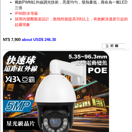
獨創PWM紅外線調光技術，亮度均勻，發熱量低，壽命為一般LED
三倍
IP66防水等級
採用內迴圈風道設計，散熱性能提高3倍以上，有效解決溫差引起的
起霧現象
NT$ 7,900
about USD$ 246.30