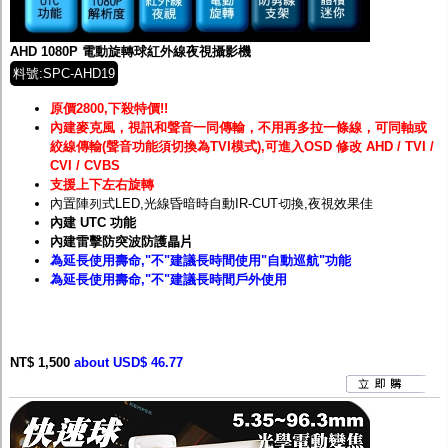
監聽器.麥克風
網路設備
視訊轉換設備
AHD 1080P 電動旋轉球紅外線夜視攝影機
雙絞線傳輸器
料號:SPC-AHD19
雜訊改善器
分配放大器
原價2800,下殺特價!!
網路線用水晶頭
內建麥克風，視訊和聲音一同傳輸，不用再多拉一條線，可同軸或
網路線
絞線傳輸(聲音功能須切換為TVI模式),可進入OSD 修改 AHD / TVI /
懶人線.同軸線.花線
CVI / CVBS
線頭.插座.延長線.HDMI線
支援上下左右旋轉
集線盒.防水盒.配線盒
內置陣列式LED,光線昏暗時自動IR-CUT切換,夜視效果佳
變壓器.避雷器
內建 UTC 功能
轉接頭
內建雷擊防突波防護
晶片
偽裝嚇阻假監視器. 警示防盜貼紙
為延長使用壽命,"不"建議長時間使用"自動巡航"功能
行車紀錄器.車用插座配件
為延長使用壽命,"不"建議長時間戶外使用
電腦工業機殼
客訂商品
NT$ 1,500
about USD$ 46.77