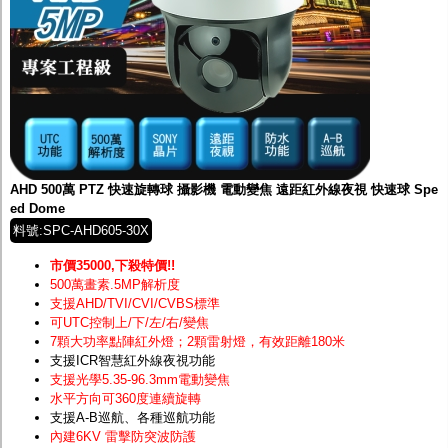
AHD 500萬 PTZ 快速旋轉球 攝影機 電動變焦 遠距紅外線夜視 快速球 Spe
ed Dome
料號:SPC-AHD605-30X
市價35000,下殺特價!!
500萬畫素.5MP解析度
支援AHD/TVI/CVI/CVBS標準
可UTC控制上/下/左/右/變焦
7顆大功率點陣紅外燈；2顆雷射燈，有效距離180米
支援ICR智慧紅外線夜視功能
支援光學5.35-96.3mm電動變焦
水平方向可360度連續旋轉
支援A-B巡航、各種巡航功能
內建6KV 雷擊防突波防護