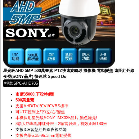
星光級AHD 5MP 500萬畫素 PTZ快速旋轉球 攝影機 電動變焦 遠距紅外線
夜視(SONY晶片) 快速球 Speed Do
料號:SPC-AHD705
市價35000,下殺特價!!
500萬畫素
支援AHD/TVI/CVI/CVBS標準
可UTC控制上/下/左/右/變焦
本機採用星光級SONY IMX335晶片
,顏色漂亮!
8顆大功率點陣紅外燈；2顆雷射燈，有效距離180米
支援ICR智慧紅外線夜視功能
支援光學5.35-96.3mm電動變焦