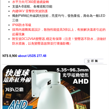
水平方向可360度連續旋轉
支援A-B巡航、各種巡航功能
內建6KV 雷擊防突波防護
獨創PWM紅外線調光技術，亮度均勻，發熱量低，壽命為一般LED
三倍
IP66防水等級
採用內迴圈風道設計，散熱性能提高3倍以上，有效解決溫差引起的
起霧現象
附安規DC12V6A變壓器,穩定有保障（注意！變壓器不防水，須做好
防水措施，以免變壓器故障並打壞攝影機）
NT$ 8,900
about USD$ 277.48