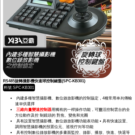
RS485旋轉攝影機快速球控制鍵盤(SPC-KB301)
料號:SPC-KB301
內建多種智慧攝影機、數位錄放影機的控制協定，4種常用串列傳輸
速率供選擇
三維向量變速控制器
用獨有的一桿操作功能，可靈活控制雲台的全
方位動作及控 制鏡頭的 對焦、變焦和光圈
具有設置智慧攝影機、數位錄放影機功能表功能 • 具有快速設置、
調用智慧攝影機的預置位元、巡視佇列等功能
具有控制數位錄放影機的多畫面監控、錄影、播放、快進、快退等