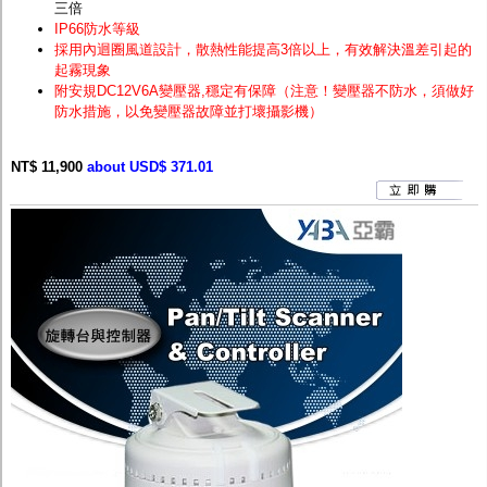
三倍
IP66防水等級
採用內迴圈風道設計，散熱性能提高3倍以上，有效解決溫差引起的
起霧現象
附安規DC12V6A變壓器,穩定有保障（注意！變壓器不防水，須做好
防水措施，以免變壓器故障並打壞攝影機）
NT$ 11,900
about USD$ 371.01