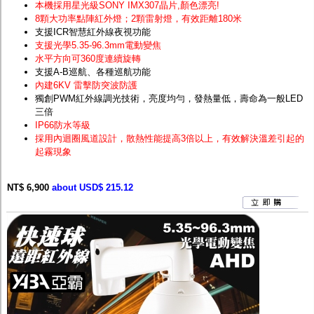
本機採用星光級SONY IMX307晶片
,顏色漂亮!
8顆大功率點陣紅外燈；2顆雷射燈，有效距離180米
支援ICR智慧紅外線夜視功能
支援光學5.35-96.3mm電動變焦
水平方向可360度連續旋轉
支援A-B巡航、各種巡航功能
內建6KV 雷擊防突波防護
獨創PWM紅外線調光技術，亮度均勻，發熱量低，壽命為一般LED
三倍
IP66防水等級
採用內迴圈風道設計，散熱性能提高3倍以上，有效解決溫差引起的
起霧現象
NT$ 6,900
about USD$ 215.12