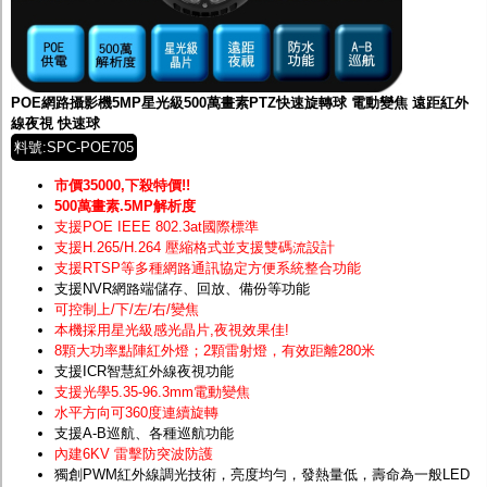
POE網路攝影機5MP星光級500萬畫素PTZ快速旋轉球 電動變焦 遠距紅外
線夜視 快速球
料號:SPC-POE705
市價35000,下殺特價!!
500萬畫素.5MP解析度
支援POE IEEE 802.3at國際標準
支援H.265/H.264 壓縮格式並支援雙碼流設計
支援RTSP等多種網路通訊協定方便系統整合功能
支援NVR網路端儲存、回放、備份等功能
可控制上/下/左/右/變焦
本機採用星光級感光晶片
,夜視效果佳!
8顆大功率點陣紅外燈；2顆雷射燈，有效距離280米
支援ICR智慧紅外線夜視功能
支援光學5.35-96.3mm電動變焦
水平方向可360度連續旋轉
支援A-B巡航、各種巡航功能
內建6KV 雷擊防突波防護
獨創PWM紅外線調光技術，亮度均勻，發熱量低，壽命為一般LED