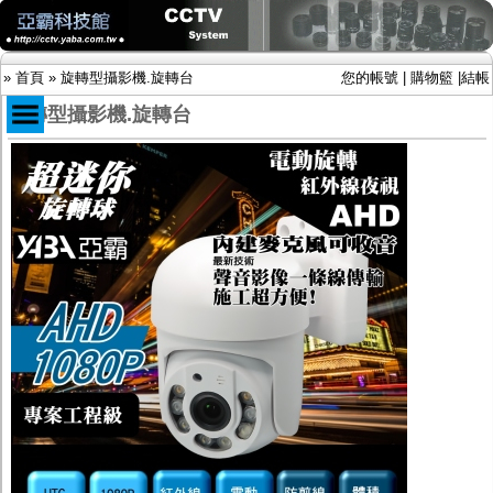
»
首頁
»
旋轉型攝影機.旋轉台
您的帳號
|
購物籃
|
結帳
旋轉型攝影機.旋轉台
商品目錄
限時促銷特惠專案
IP網路攝影機及錄放影機
AHD DVR數位錄放影機
AHD半球型(適用屋內)
AHD中小型紅外線攝影機(適用騎樓、室內外)
AHD防護罩型攝影機(適用屋外，紅外線照射
距離遠）
AHD特殊功能型攝影機
旋轉型攝影機.旋轉台
傳統高解析攝影機
鏡頭
投光設備
防護罩及支架
多路攝影機單軸傳輸