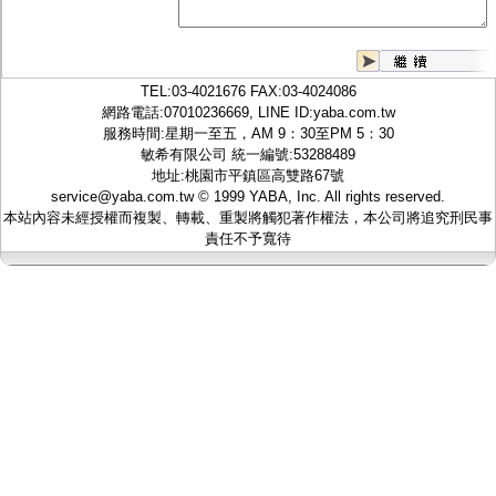
監聽器.麥克風
網路設備
視訊轉換設備
雙絞線傳輸器
TEL:
03-4021676
FAX:03-4024086
雜訊改善器
網路電話:07010236669, LINE ID:
yaba.com.tw
分配放大器
服務時間:星期一至五，AM 9：30至PM 5：30
網路線用水晶頭
敏希有限公司 統一編號:53288489
網路線
地址:桃園市平鎮區高雙路67號
懶人線.同軸線.花線
service@yaba.com.tw
© 1999
YABA
, Inc. All rights reserved.
線頭.插座.延長線.HDMI線
本站內容未經授權而複製、轉載、重製將觸犯著作權法，本公司將追究刑民事
集線盒.防水盒.配線盒
責任不予寬待
變壓器.避雷器
轉接頭
偽裝嚇阻假監視器. 警示防盜貼紙
行車紀錄器.車用插座配件
電腦工業機殼
客訂商品