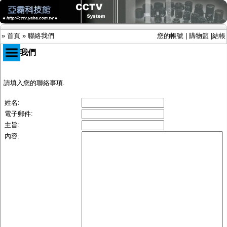
»
首頁
»
聯絡我們
您的帳號
|
購物籃
|
結帳
聯絡我們
商品目錄
請填入您的聯絡事項.
限時促銷特惠專案
姓名:
IP網路攝影機及錄放影機
電子郵件:
AHD DVR數位錄放影機
主旨:
AHD半球型(適用屋內)
AHD中小型紅外線攝影機(適用騎樓、室內外)
內容:
AHD防護罩型攝影機(適用屋外，紅外線照射
距離遠）
AHD特殊功能型攝影機
旋轉型攝影機.旋轉台
傳統高解析攝影機
鏡頭
投光設備
防護罩及支架
多路攝影機單軸傳輸