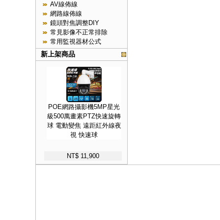
AV線佈線
網路線佈線
鏡頭對焦調整DIY
常見影像不正常排除
常用監視器材公式
新上架商品
POE網路攝影機5MP星光
級500萬畫素PTZ快速旋轉
球 電動變焦 遠距紅外線夜
視 快速球
NT$ 11,900