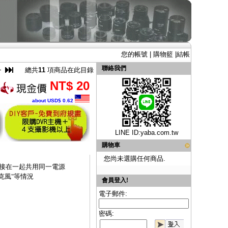
您的帳號
|
購物籃
|
結帳
聯絡我們
總共
11
項商品在此目錄
NT$ 20
about USD$ 0.62
LINE ID:
yaba.com.tw
購物車
您尚未選購任何商品.
串接在一起共用同一電源
克風"等情況
會員登入!
電子郵件:
密碼: