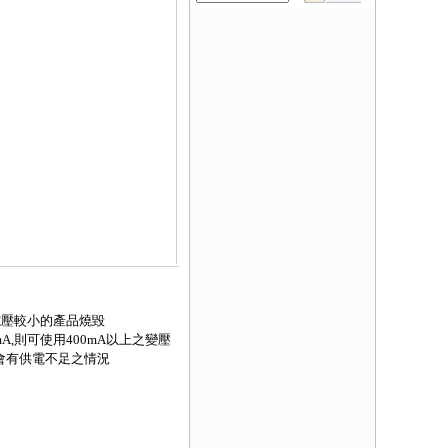
使電壓較小的產品燒毀
A,則可使用400mA以上之變壓
不會有供電不足之情況