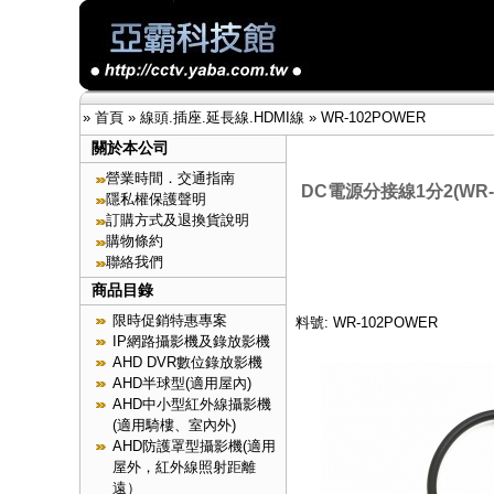
»
首頁
»
線頭.插座.延長線.HDMI線
»
WR-102POWER
關於本公司
營業時間．交通指南
DC電源分接線1分2(WR-1
隱私權保護聲明
訂購方式及退換貨說明
購物條約
聯絡我們
商品目錄
限時促銷特惠專案
料號: WR-102POWER
IP網路攝影機及錄放影機
AHD DVR數位錄放影機
AHD半球型(適用屋內)
AHD中小型紅外線攝影機
(適用騎樓、室內外)
AHD防護罩型攝影機(適用
屋外，紅外線照射距離
遠）