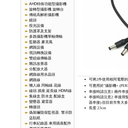
AHD特殊功能型攝影機
旋轉型攝影機.旋轉台
傳統高解析攝影機
鏡頭
投光設備
防護罩及支架
多路攝影機單軸傳輸
監聽器.麥克風
網路設備
視訊轉換設備
雙絞線傳輸器
雜訊改善器
分配放大器
網路線用水晶頭
可將2件使用相同電壓的
網路線
懶人線.同軸線.花線
可應用於"攝影機+
(PE
線頭.插座.延長線.HDMI線
串接時請注意1:兩件串
集線盒.防水盒.配線盒
串接時請注意2:
串接用變
變壓器.避雷器
器串接).但目前市售大
轉接頭
長度:23cm
偽裝嚇阻假監視器. 警示防
盜貼紙
行車紀錄器.車用插座配件