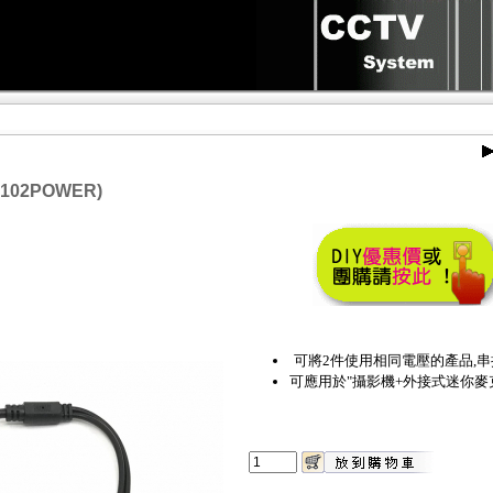
02POWER)
可將2件使用相同電壓的產品,
可應用於"攝影機+外接式迷你麥