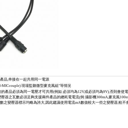
產品,串接在一起共用同一電源
RI-MICcouple) 現場監聽微型麥克風組
"等情況
接的產品必須為同一電壓才可共用(例如:必須均為12V,或必須均為9V),否則會
壓器之瓦數必須足夠支援兩件產品的總耗電電流(例:攝影機300mA,麥克風100m
多數之變壓器標示均略為誇大,因此建議使用電流mA數值較大一些之變壓器,較