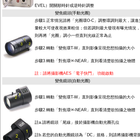
EVEL）開關順時針或逆時針調整
變焦鏡頭(手動光圈)
步驟1.正常情況請將「光圈環O-C」調整環調到最大，讓進
量較大可使夜視效果較佳；但若調到最大發現有曝光情況
則再將「光圈」調小一些直到光線正常為止
步驟2.轉動「變焦環T-W」直到影像呈現您想拍攝的大小
∞
步驟3.轉動「對焦環
-NEAR」直到看清楚欲拍攝之物體
註：請將攝影機AES「電子快門」 功能啟動
變焦鏡頭(自動光圈)
步驟1.轉動「變焦環T-W」直到影像呈現您想拍攝的大小
∞
步驟2.轉動「對焦環
-NEAR」直到看清楚欲拍攝之物體
註a.請將鏡頭「尾線」接於攝影機自動光圈孔位
註b.若您的自動光圈鏡頭為「DC」規格，則請將攝影機背