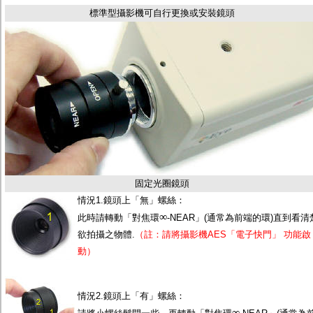
監聽器.麥克風
標準型攝影機可自行更換或安裝鏡頭
網路設備
視訊轉換設備
雙絞線傳輸器
雜訊改善器
分配放大器
網路線用水晶頭
網路線
懶人線.同軸線.花線
線頭.插座.延長線.HDMI線
集線盒.防水盒.配線盒
變壓器.避雷器
轉接頭
偽裝嚇阻假監視器. 警示防盜貼紙
固定光圈鏡頭
行車紀錄器.車用插座配件
情況1.鏡頭上「無」螺絲：
電腦工業機殼
∞
客訂商品
此時請轉動「對焦環
-NEAR」(通常為前端的環)直到看清
欲拍攝之物體.
（註：請將攝影機AES「電子快門」 功能啟
動）
情況2.鏡頭上「有」螺絲：
∞