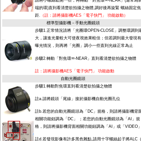
請將小螺絲鬆開一些，再轉動「對焦環
-NEAR」(通常為
端的環)直到看清楚欲拍攝之物體,調好後再旋緊 螺絲固定焦
距.
（註：請將攝影機AES「電子快門」 功能啟動）
標準型攝影機－手動光圈鏡頭
步驟1.正常情況請將「光圈環OPEN-CLOSE」調整環調到
大，讓進光量較大可使夜視效果較佳；但若調到最大發現
曝光情況，則再將「光圈」調小一些直到光線正常為止
∞
步驟2.轉動「對焦環
-NEAR」直到看清楚欲拍攝之物體
註：請將攝影機AES「電子快門」 功能啟動
自動光圈鏡頭
步驟1.轉動對焦環直到看清楚欲拍攝之物體
註a.請將鏡頭「尾線」接於攝影機自動光圈孔位
註b.若您的自動光圈鏡頭為「DC」規格，則請將攝影機背
相關功能鈕調為「DC」 ；若您的自動光圈鏡頭為「AI」規
格，則請將攝影機背面相關功能鈕調為「AI」或「VIDEO
註d.若發現影像有許多黑色雜點,請用十字螺絲起子將ALC（