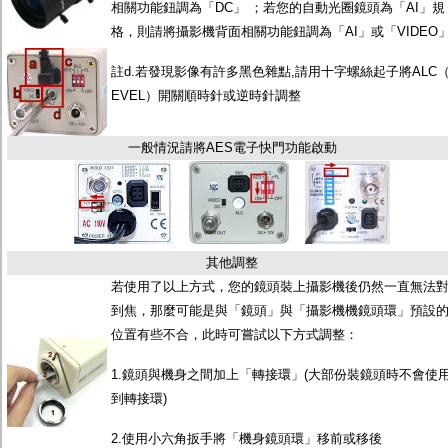
相關功能鈕調為「DC」 ；若您的自動光圈鏡頭為「AI」規
格，則請將攝影機背面相關功能鈕調為「AI」或「VIDEO
註d.若發現影像有許多黑色雜點,請用十字螺絲起子將ALC（
EVEL）開關順時針或逆時針調整
一般情況請將AES電子快門功能啟動
其他調整
若使用了以上方式，您的鏡頭裝上攝影機後仍然一直無法
到焦，那麼可能是與「鏡頭」與「攝影機機鏡頭環」預設
位置有些不合，此時可嘗試以下方式調整：
1.鏡頭與機身之間加上「轉接環」(大部份裝鏡頭時不會使
到轉接環)
2.使用小六角扳手將「機身鏡頭環」移前或移後