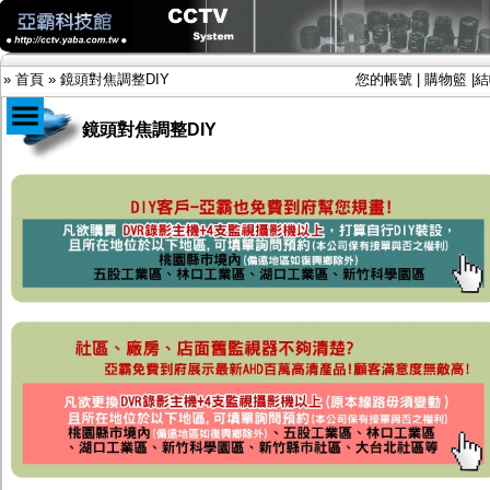
»
首頁
»
鏡頭對焦調整DIY
您的帳號
|
購物籃
|
結
鏡頭對焦調整DIY
商品目錄
限時促銷特惠專案
IP網路攝影機及錄放影機
AHD DVR數位錄放影機
AHD半球型(適用屋內)
AHD中小型紅外線攝影機(適用騎樓、室內外)
AHD防護罩型攝影機(適用屋外，紅外線照射
距離遠）
AHD特殊功能型攝影機
旋轉型攝影機.旋轉台
傳統高解析攝影機
鏡頭
投光設備
防護罩及支架
多路攝影機單軸傳輸