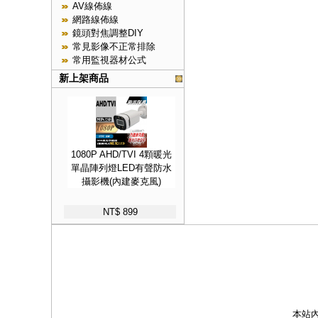
AV線佈線
網路線佈線
鏡頭對焦調整DIY
常見影像不正常排除
常用監視器材公式
新上架商品
1080P AHD/TVI 4顆暖光
單晶陣列燈LED有聲防水
攝影機(內建麥克風)
NT$ 899
本站