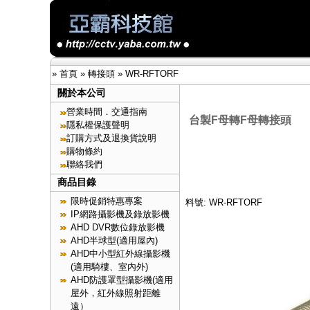
»
首頁
»
轉接頭
»
WR-RFTORF
關於本公司
營業時間．交通指南
台製F母轉F母轉接頭
隱私權保護聲明
訂購方式及退換貨說明
購物條約
聯絡我們
商品目錄
限時促銷特惠專案
料號: WR-RFTORF
IP網路攝影機及錄放影機
AHD DVR數位錄放影機
AHD半球型(適用屋內)
AHD中小型紅外線攝影機
(適用騎樓、室內外)
AHD防護罩型攝影機(適用
屋外，紅外線照射距離
遠）