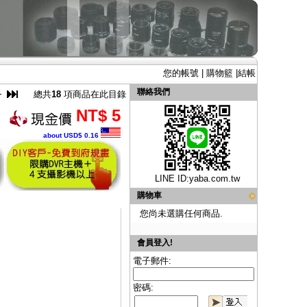
您的帳號
|
購物籃
|
結帳
聯絡我們
總共
18
項商品在此目錄
NT$ 5
about USD$ 0.16
LINE ID:
yaba.com.tw
購物車
您尚未選購任何商品.
會員登入!
電子郵件:
密碼: