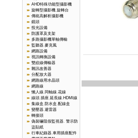
AHD特殊功能型攝影機
旋轉型攝影機.旋轉台
傳統高解析攝影機
鏡頭
投光設備
防護罩及支架
多路攝影機單軸傳輸
監聽器.麥克風
網路設備
視訊轉換設備
雙絞線傳輸器
雜訊改善器
分配放大器
網路線用水晶頭
網路線
懶人線.同軸線.花線
線頭.插座.延長線.HDMI線
集線盒.防水盒.配線盒
變壓器.避雷器
轉接頭
偽裝嚇阻假監視器. 警示防
盜貼紙
行車紀錄器.車用插座配件