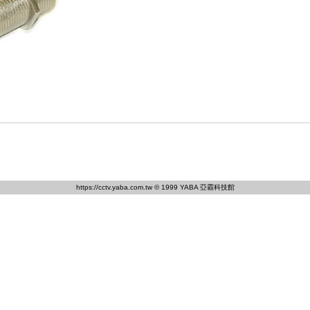
https://cctv.yaba.com.tw
© 1999 YABA 亞霸科技館