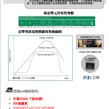
[
型錄pdf檔請按此
]
市價35000,下殺特價!!
500萬畫素
支援AHD/TVI/CVI/CVBS標準