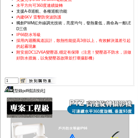
水平方向可360度連續旋轉
支援A-B巡航、各種巡航功能
內建6KV 雷擊防突波防護
獨創PWM紅外線調光技術，亮度均勻，發熱量低，壽命為一般LE
D三倍
IP66防水等級
採用內迴圈風道設計，散熱性能提高3倍以上，有效解決溫差引起
的起霧現象
附安規DC12V6A變壓器,穩定有保障（注意！變壓器不防水，須做
好防水措施，以免變壓器故障並打壞攝影機）
[
型錄pdf檔請按此
]