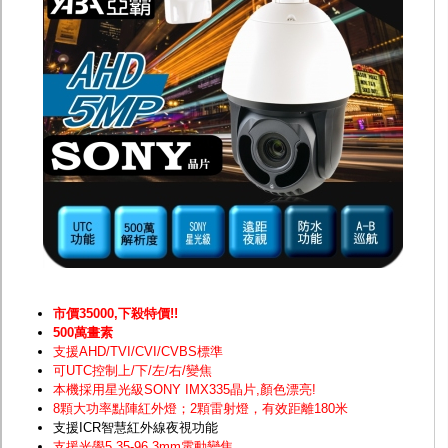
監聽器.麥克風
網路設備
視訊轉換設備
雙絞線傳輸器
雜訊改善器
分配放大器
網路線用水晶頭
網路線
懶人線.同軸線.花線
線頭.插座.延長線.HDMI線
集線盒.防水盒.配線盒
變壓器.避雷器
轉接頭
偽裝嚇阻假監視器. 警示防盜貼紙
行車紀錄器.車用插座配件
電腦工業機殼
客訂商品
市價35000,下殺特價!!
500萬畫素
支援AHD/TVI/CVI/CVBS標準
可UTC控制上/下/左/右/變焦
本機採用星光級SONY IMX335晶片
,顏色漂亮!
8顆大功率點陣紅外燈；2顆雷射燈，有效距離180米
支援ICR智慧紅外線夜視功能
支援光學5.35-96.3mm電動變焦