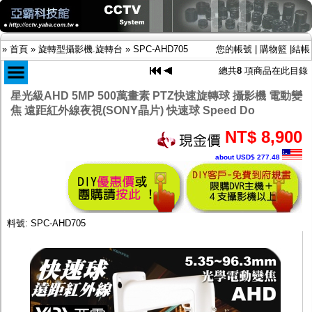
»
首頁
»
旋轉型攝影機.旋轉台
»
SPC-AHD705
您的帳號
|
購物籃
|
結帳
總共
8
項商品在此目錄
星光級AHD 5MP 500萬畫素 PTZ快速旋轉球 攝影機 電動變
焦 遠距紅外線夜視(SONY晶片) 快速球 Speed Do
商品目錄
限時促銷特惠專案
NT$ 8,900
IP網路攝影機及錄放影機
about USD$ 277.48
AHD DVR數位錄放影機
AHD半球型(適用屋內)
AHD中小型紅外線攝影機(適用騎樓、室內外)
AHD防護罩型攝影機(適用屋外，紅外線照射
距離遠）
料號: SPC-AHD705
AHD特殊功能型攝影機
旋轉型攝影機.旋轉台
傳統高解析攝影機
鏡頭
投光設備
防護罩及支架
多路攝影機單軸傳輸