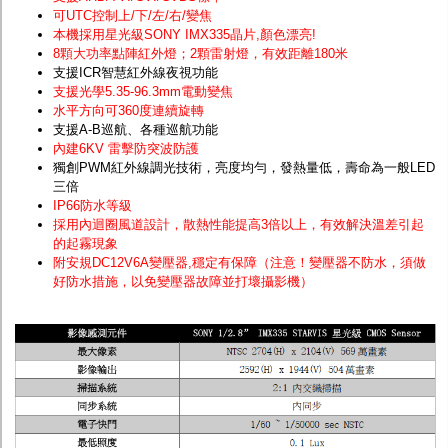
可UTC控制上/下/左/右/變焦
本機採用星光級SONY IMX335晶片
,顏色漂亮!
8顆大功率點陣紅外燈；2顆雷射燈，有效距離180米
支援ICR智慧紅外線夜視功能
支援光學5.35-96.3mm電動變焦
水平方向可360度連續旋轉
支援A-B巡航、各種巡航功能
內建6KV 雷擊防突波防護
獨創PWM紅外線調光技術，亮度均勻，發熱量低，壽命為一般LED
三倍
IP66防水等級
採用內迴圈風道設計，散熱性能提高3倍以上，有效解決溫差引起
的起霧現象
附安規DC12V6A變壓器,穩定有保障（注意！變壓器不防水，須做
好防水措施，以免變壓器故障並打壞攝影機）