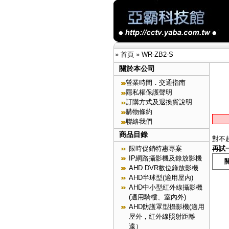
»
首頁
»
WR-ZB2-S
關於本公司
營業時間．交通指南
隱私權保護聲明
訂購方式及退換貨說明
購物條約
聯絡我們
商品目錄
對不
限時促銷特惠專案
再試
IP網路攝影機及錄放影機
AHD DVR數位錄放影機
AHD半球型(適用屋內)
AHD中小型紅外線攝影機
(適用騎樓、室內外)
AHD防護罩型攝影機(適用
屋外，紅外線照射距離
遠）