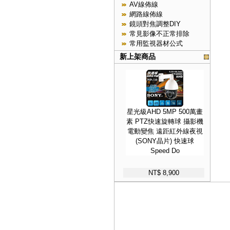
AV線佈線
網路線佈線
鏡頭對焦調整DIY
常見影像不正常排除
常用監視器材公式
新上架商品
星光級AHD 5MP 500萬畫
素 PTZ快速旋轉球 攝影機
電動變焦 遠距紅外線夜視
(SONY晶片) 快速球
Speed Do
NT$ 8,900