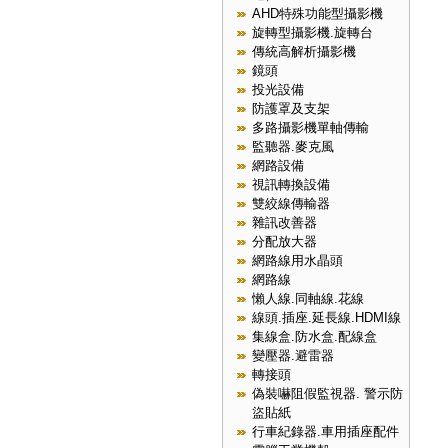
AHD特殊功能型攝影機
旋轉型攝影機.旋轉台
傳統高解析攝影機
鏡頭
投光設備
防護罩及支架
多路攝影機單軸傳輸
監聽器.麥克風
網路設備
視訊轉換設備
雙絞線傳輸器
雜訊改善器
分配放大器
網路線用水晶頭
網路線
懶人線.同軸線.花線
線頭.插座.延長線.HDMI線
集線盒.防水盒.配線盒
變壓器.避雷器
轉接頭
偽裝嚇阻假監視器. 警示防
盜貼紙
行車紀錄器.車用插座配件