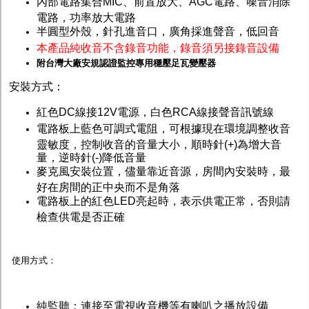
內部電路集合MIC、前置放大、AGC電路、噪音消除
電路，功率放大電路
半圓型外殼，針孔進音口，廣角採進聲音，低回音
本產品純收音不含錄音功能，錄音須另接錄音設備
附
台灣
大廠安規認證監控專用穩壓足瓦變壓器
安裝方式：
紅色DC線接12V電源，白色RCA線接聲音訊號線
電路板上藍色可調式電阻，可根據現在環境調整收音
靈敏度，控制收音的音量大小，順時針(+)為增大音
量，逆時針(-)降低音量
麥克風安裝位置，儘量靠近音源，房間內安裝時，最
好在房間的正中央而不是角落
電路板上的紅色LED亮起時，表示供電正常，否則請
檢查供電是否正確
使用方式：
純監聽：連接至電視收音機等有喇叭之播放設備