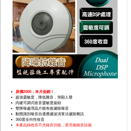
監聽器.麥克風
網路設備
視訊轉換設備
雙絞線傳輸器
雜訊改善器
分配放大器
網路線用水晶頭
網路線
懶人線.同軸線.花線
線頭.插座.延長線.HDMI線
集線盒.防水盒.配線盒
變壓器.避雷器
轉接頭
偽裝嚇阻假監視器. 警示防盜貼紙
行車紀錄器.車用插座配件
電腦工業機殼
客訂商品
原價2000，本月促銷！
超強靈敏度，降低雜音，突顯人聲
內建可調式收音靈敏度旋鈕
雙降噪處理晶片能有效濾除噪音
動態識別噪音自適應濾波演算法濾除雜訊
360度全向性收音
本產品純收音不含錄音功能，需另接錄音設備