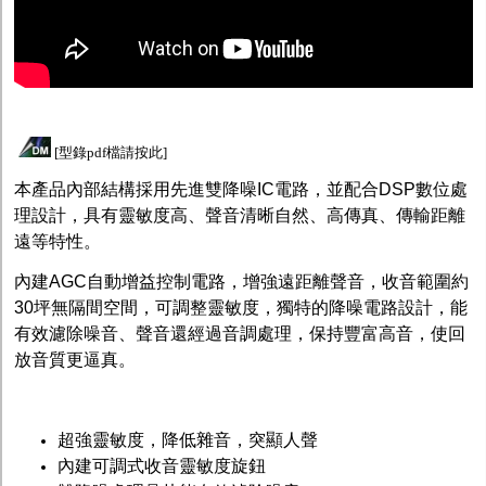
[
型錄pdf檔請按此
]
本產品內部結構採用先進雙降噪IC電路，並配合DSP數位處
理設計，具有靈敏度高、聲音清晰自然、高傳真、傳輸距離
遠等特性。
內建AGC自動增益控制電路，增強遠距離聲音，收音範圍約
30坪無隔間空間，可調整靈敏度，獨特的降噪電路設計，能
有效濾除噪音、聲音還經過音調處理，保持豐富高音，使回
放音質更逼真。
超強靈敏度，降低雜音，突顯人聲
內建可調式收音靈敏度旋鈕