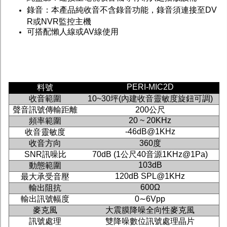
錄音：本產品純收音不含錄音功能，錄音須連接至DV
R或NVR監控主機
可搭配懶人線或AV線使用
PERI-MIC2D
料號
收音範圍
10~30坪(內建收音靈敏度旋鈕可調)
聲音訊號傳輸距離
200公尺
20 ~ 20KHz
頻率範圍
-46dB@1KHz
收音靈敏度
收音方向
360度
SNR訊噪比
70dB (1公尺40音源1KHz@1Pa)
103dB
動態範圍
120dB SPL@1KHz
最大承受音壓
600Ω
輸出阻抗
輸出訊號幅度
0∼6Vpp
麥克風
大震膜降噪全向性麥克風
訊號處理
雙降噪數位訊號處理晶片