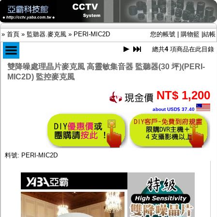
»
首頁
»
監聽器.麥克風
»
PERI-MIC2D
您的帳號
|
購物籃
|
結帳
總共
4
項商品在此目錄
雙降噪處理晶片麥克風 高靈敏集音器 監聽器(30 坪)(PERI-
MIC2D) 監控麥克風
商品目錄
限時促銷特惠專案
NT$ 1,200
IP網路攝影機及錄放影機
about USD$ 37.40
AHD DVR數位錄放影機
AHD半球型(適用屋內)
AHD中小型紅外線攝影機(適用騎樓、室內外)
AHD防護罩型攝影機(適用屋外，紅外線照射
距離遠）
料號: PERI-MIC2D
AHD特殊功能型攝影機
旋轉型攝影機.旋轉台
傳統高解析攝影機
鏡頭
投光設備
防護罩及支架
多路攝影機單軸傳輸