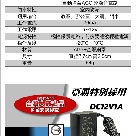
自動增益AGC,降噪音電路
防水特性
室內防潮
適用場合
教室、辦公室、大廳、門市
20mA
工作電流
工作電壓
6∼12V
電源特性
極性保護電路，前後雙濾波穩壓電源
操作溫度
-20°C∼70°C
材質
ABS+金屬網罩
尺寸
直徑7.7cm 高2.5cm
64g
重量