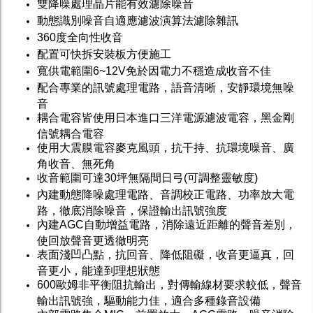
雙降噪處理晶片能有效濾除噪音
動態識別噪音自適應濾波演算法濾除雜訊
360度全向性收音
配置可快拆安裝板方便施工
寬供電範圍6~12V免於因電力不穩造成收音不佳
配合專業的訊號處理電路，語音清晰，安靜環境無噪
音
耦合電容皆使用日本進口三洋電源濾波電容，黑金剛
信號耦合電容
使用大震膜電容麥克風頭，抗干持、抗環境噪音、廣
角收音、無死角
收音範圍可達30坪無隔間日弓(可調整靈敏度)
內建動態降噪處理電路、音調校正電路、功率放大電
路，徹底消除噪音，保證輸出訊號強度
內建AGC自動增益電路，消除遠近距離的聲音差別，
使回放聲音更透徹明亮
表面淺凹凸點，抗回音、降低阻礙，收音更逼真，回
音更小，能達到理想狀態
600歐姆非平衡阻抗輸出，對傳輸線材要求較低，聲音
輸出訊號強，驅動能力佳，適合多種錄音設備