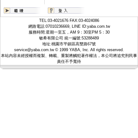
監聽器.麥克風
網路設備
視訊轉換設備
雙絞線傳輸器
TEL:
03-4021676
FAX:03-4024086
雜訊改善器
網路電話:07010236669, LINE ID:
yaba.com.tw
分配放大器
服務時間:星期一至五，AM 9：30至PM 5：30
網路線用水晶頭
敏希有限公司 統一編號:53288489
網路線
地址:桃園市平鎮區高雙路67號
懶人線.同軸線.花線
service@yaba.com.tw
© 1999
YABA
, Inc. All rights reserved.
線頭.插座.延長線.HDMI線
本站內容未經授權而複製、轉載、重製將觸犯著作權法，本公司將追究刑民事
集線盒.防水盒.配線盒
責任不予寬待
變壓器.避雷器
轉接頭
偽裝嚇阻假監視器. 警示防盜貼紙
行車紀錄器.車用插座配件
電腦工業機殼
客訂商品