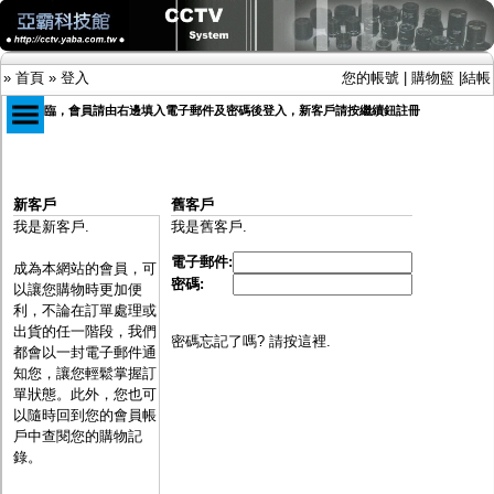
»
首頁
»
登入
您的帳號
|
購物籃
|
結帳
歡迎光臨，會員請由右邊填入電子郵件及密碼後登入，新客戶請按繼續鈕註冊
商品目錄
新客戶
舊客戶
限時促銷特惠專案
我是新客戶.
我是舊客戶.
IP網路攝影機及錄放影機
AHD DVR數位錄放影機
電子郵件:
成為本網站的會員，可
AHD半球型(適用屋內)
密碼:
以讓您購物時更加便
AHD中小型紅外線攝影機(適用騎樓、室內外)
利，不論在訂單處理或
AHD防護罩型攝影機(適用屋外，紅外線照射
出貨的任一階段，我們
距離遠）
密碼忘記了嗎? 請按這裡.
都會以一封電子郵件通
AHD特殊功能型攝影機
知您，讓您輕鬆掌握訂
旋轉型攝影機.旋轉台
單狀態。此外，您也可
傳統高解析攝影機
以隨時回到您的會員帳
鏡頭
戶中查閱您的購物記
投光設備
錄。
防護罩及支架
多路攝影機單軸傳輸