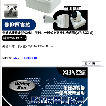
側掀式接線盒(IPCAM、半球、一體式支架攝影機適用)(WR-BOX-S)
料號:WR-BOX-S
外圍尺寸：長×寬×高136×136×60mm
NT$ 90
about USD$ 2.81