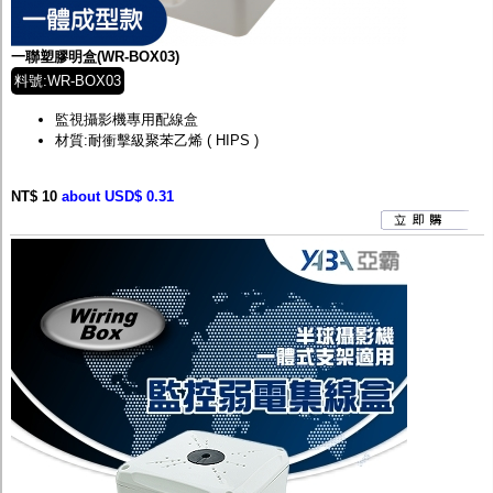
監聽器.麥克風
網路設備
視訊轉換設備
一聯塑膠明盒(WR-BOX03)
雙絞線傳輸器
料號:WR-BOX03
雜訊改善器
分配放大器
監視攝影機專用配線盒
網路線用水晶頭
材質:耐衝擊級聚苯乙烯 ( HIPS )
網路線
懶人線.同軸線.花線
NT$ 10
線頭.插座.延長線.HDMI線
about USD$ 0.31
集線盒.防水盒.配線盒
變壓器.避雷器
轉接頭
偽裝嚇阻假監視器. 警示防盜貼紙
行車紀錄器.車用插座配件
電腦工業機殼
客訂商品