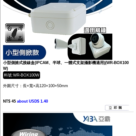
小型側掀式接線盒(IPCAM、半球、一體式支架攝影機適用)(WR-BOX100
W)
料號:WR-BOX100W
外圍尺寸：長×寬×高
120×100×50
mm
NT$ 45
about USD$ 1.40