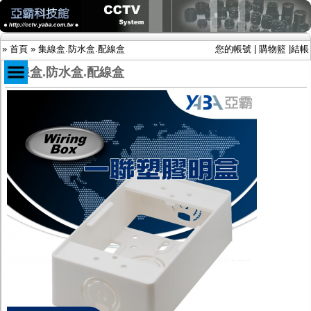
»
首頁
»
集線盒.防水盒.配線盒
您的帳號
|
購物籃
|
結帳
集線盒.防水盒.配線盒
商品目錄
限時促銷特惠專案
IP網路攝影機及錄放影機
AHD DVR數位錄放影機
AHD半球型(適用屋內)
AHD中小型紅外線攝影機(適用騎樓、室內外)
AHD防護罩型攝影機(適用屋外，紅外線照射
距離遠）
AHD特殊功能型攝影機
旋轉型攝影機.旋轉台
傳統高解析攝影機
鏡頭
投光設備
防護罩及支架
多路攝影機單軸傳輸