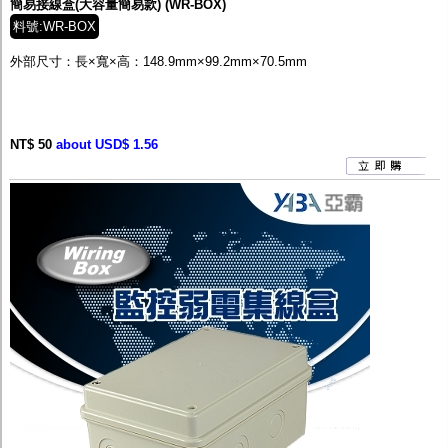
簡易接線盒(大容量簡易款) (WR-BOX)
料號:WR-BOX
外部尺寸：
長×寬×高：148.9mm×99.2mm×70.5mm
NT$ 50
about USD$ 1.56