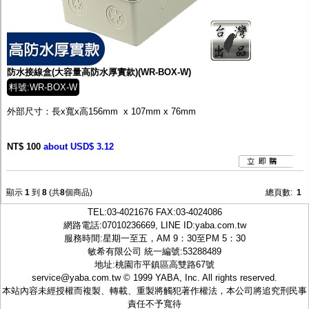
防水接線盒(大容量高防水厚實款)(WR-BOX-W)
料號:WR-BOX-W
外部尺寸：長x寬x高156mm x 107mm x 76mm
NT$ 100
about USD$ 3.12
顯示
1
到
8
(共
8
個商品)
總頁數:
1
TEL:
03-4021676
FAX:03-4024086
網路電話:07010236669, LINE ID:
yaba.com.tw
服務時間:星期一至五，AM 9：30至PM 5：30
敏希有限公司 統一編號:53288489
地址:桃園市平鎮區高雙路67號
service@yaba.com.tw
© 1999
YABA
, Inc. All rights reserved.
本站內容未經授權而複製、轉載、重製將觸犯著作權法，本公司將追究刑民事
責任不予寬待