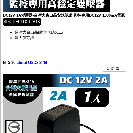
監聽器.麥克風
網路設備
視訊轉換設備
DC12V 1A變壓器-台灣大廠出品安規認證 監控專用DC12V 1000mA電源
雙絞線傳輸器
料號:PERI-DC12V1S
雜訊改善器
分配放大器
台灣大廠出品
(股票代碼8115)
網路線用水晶頭
量大價可議
網路線
懶人線.同軸線.花線
線頭.插座.延長線.HDMI線
集線盒.防水盒.配線盒
NT$ 80
about USD$ 2.49
變壓器.避雷器
轉接頭
偽裝嚇阻假監視器. 警示防盜貼紙
行車紀錄器.車用插座配件
電腦工業機殼
客訂商品