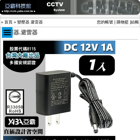
»
首頁
»
變壓器.避雷器
您的帳號
|
購物籃
|
結帳
變壓器.避雷器
商品目錄
限時促銷特惠專案
IP網路攝影機及錄放影機
AHD DVR數位錄放影機
AHD半球型(適用屋內)
AHD中小型紅外線攝影機(適用騎樓、室內外)
AHD防護罩型攝影機(適用屋外，紅外線照射
距離遠）
AHD特殊功能型攝影機
旋轉型攝影機.旋轉台
傳統高解析攝影機
鏡頭
投光設備
防護罩及支架
多路攝影機單軸傳輸