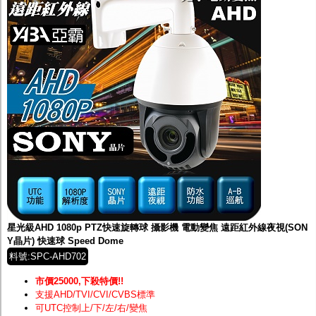
星光級AHD 1080p PTZ快速旋轉球 攝影機 電動變焦 遠距紅外線夜視(SON
Y晶片) 快速球 Speed Dome
料號:SPC-AHD702
市價25000,下殺特價!!
支援AHD/TVI/CVI/CVBS標準
可UTC控制上/下/左/右/變焦