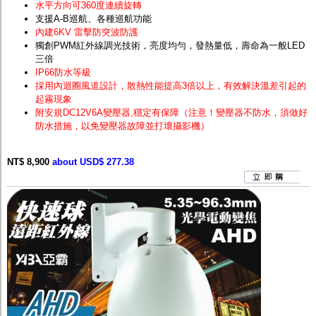
水平方向可360度連續旋轉
支援A-B巡航、各種巡航功能
內建6KV 雷擊防突波防護
獨創PWM紅外線調光技術，亮度均勻，發熱量低，壽命為一般LED
三倍
IP66防水等級
採用內迴圈風道設計，散熱性能提高3倍以上，有效解決溫差引起的
起霧現象
附安規DC12V6A變壓器,穩定有保障（注意！變壓器不防水，須做好
防水措施，以免變壓器故障並打壞攝影機）
NT$ 8,900
about USD$ 277.38