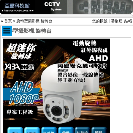
»
首頁
»
旋轉型攝影機.旋轉台
您的帳號
|
購物籃
|
結帳
旋轉型攝影機.旋轉台
商品目錄
限時促銷特惠專案
IP網路攝影機及錄放影機
AHD DVR數位錄放影機
AHD半球型(適用屋內)
AHD中小型紅外線攝影機(適用騎樓、室內外)
AHD防護罩型攝影機(適用屋外，紅外線照射
距離遠）
AHD特殊功能型攝影機
旋轉型攝影機.旋轉台
傳統高解析攝影機
鏡頭
投光設備
防護罩及支架
多路攝影機單軸傳輸