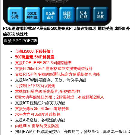
POE網路攝影機5MP星光級500萬畫素PTZ快速旋轉球 電動變焦 遠距紅外
線夜視 快速球
料號:SPC-POE705
市價35000,下殺特價!!
500萬畫素.5MP解析度
支援POE IEEE 802.3at國際標準
支援H.265/H.264 壓縮格式並支援雙碼流設計
支援RTSP等多種網路通訊協定方便系統整合功能
支援NVR網路端儲存、回放、備份等功能
可控制上/下/左/右/變焦
本機採用星光級感光晶片
,夜視效果佳!
8顆大功率點陣紅外燈；2顆雷射燈，有效距離280米
支援ICR智慧紅外線夜視功能
支援光學5.35-96.3mm電動變焦
水平方向可360度連續旋轉
支援A-B巡航、各種巡航功能
內建6KV 雷擊防突波防護
獨創PWM紅外線調光技術，亮度均勻，發熱量低，壽命為一般LED