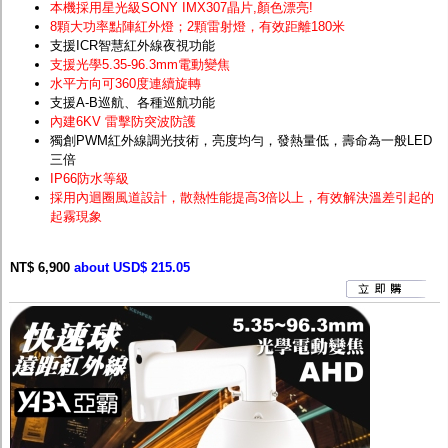
本機採用星光級SONY IMX307晶片
,顏色漂亮!
8顆大功率點陣紅外燈；2顆雷射燈，有效距離180米
支援ICR智慧紅外線夜視功能
支援光學5.35-96.3mm電動變焦
水平方向可360度連續旋轉
支援A-B巡航、各種巡航功能
內建6KV 雷擊防突波防護
獨創PWM紅外線調光技術，亮度均勻，發熱量低，壽命為一般LED
三倍
IP66防水等級
採用內迴圈風道設計，散熱性能提高3倍以上，有效解決溫差引起的
起霧現象
NT$ 6,900
about USD$ 215.05