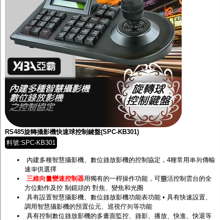
RS485旋轉攝影機快速球控制鍵盤(SPC-KB301)
料號:SPC-KB301
內建多種智慧攝影機、數位錄放影機的控制協定，4種常用串列傳輸
速率供選擇
三維向量變速控制器
用獨有的一桿操作功能，可靈活控制雲台的全
方位動作及控 制鏡頭的 對焦、變焦和光圈
具有設置智慧攝影機、數位錄放影機功能表功能 • 具有快速設置、
調用智慧攝影機的預置位元、巡視佇列等功能
具有控制數位錄放影機的多畫面監控、錄影、播放、快進、快退等