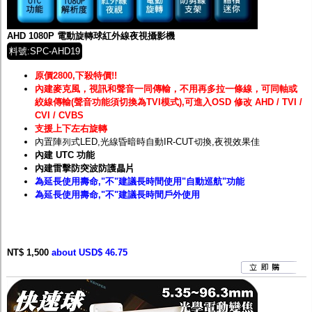
監聽器.麥克風
網路設備
視訊轉換設備
AHD 1080P 電動旋轉球紅外線夜視攝影機
雙絞線傳輸器
料號:SPC-AHD19
雜訊改善器
分配放大器
原價2800,下殺特價!!
網路線用水晶頭
內建麥克風，視訊和聲音一同傳輸，不用再多拉一條線，可同軸或
網路線
絞線傳輸(聲音功能須切換為TVI模式),可進入OSD 修改 AHD / TVI /
懶人線.同軸線.花線
CVI / CVBS
線頭.插座.延長線.HDMI線
支援上下左右旋轉
集線盒.防水盒.配線盒
內置陣列式LED,光線昏暗時自動IR-CUT切換,夜視效果佳
變壓器.避雷器
內建 UTC 功能
轉接頭
內建雷擊防突波防護
晶片
偽裝嚇阻假監視器. 警示防盜貼紙
為延長使用壽命,"不"建議長時間使用"自動巡航"功能
行車紀錄器.車用插座配件
為延長使用壽命,"不"建議長時間戶外使用
電腦工業機殼
客訂商品
NT$ 1,500
about USD$ 46.75