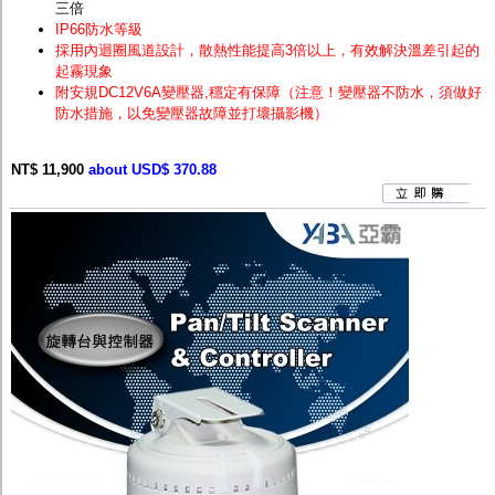
三倍
IP66防水等級
採用內迴圈風道設計，散熱性能提高3倍以上，有效解決溫差引起的
起霧現象
附安規DC12V6A變壓器,穩定有保障（注意！變壓器不防水，須做好
防水措施，以免變壓器故障並打壞攝影機）
NT$ 11,900
about USD$ 370.88