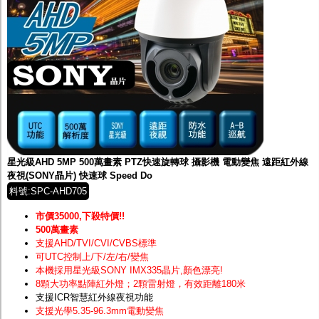
星光級AHD 5MP 500萬畫素 PTZ快速旋轉球 攝影機 電動變焦 遠距紅外線
夜視(SONY晶片) 快速球 Speed Do
料號:SPC-AHD705
市價35000,下殺特價!!
500萬畫素
支援AHD/TVI/CVI/CVBS標準
可UTC控制上/下/左/右/變焦
本機採用星光級SONY IMX335晶片
,顏色漂亮!
8顆大功率點陣紅外燈；2顆雷射燈，有效距離180米
支援ICR智慧紅外線夜視功能
支援光學5.35-96.3mm電動變焦