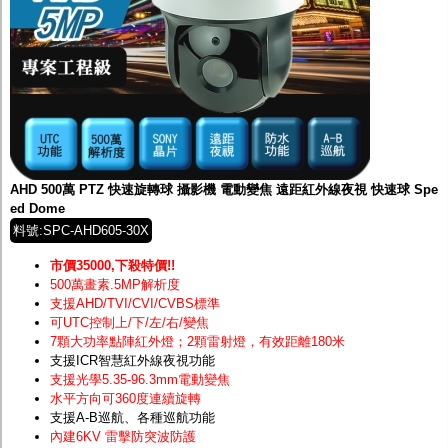
AHD 500萬 PTZ 快速旋轉球 攝影機 電動變焦 遠距紅外線夜視 快速球 Spe
ed Dome
料號:SPC-AHD605-30X
市價35000,下殺特價!!
500萬畫素.5MP解析度
支援AHD/TVI/CVI/CVBS標準
可UTC控制上/下/左/右/變焦
7顆大功率點陣紅外燈；2顆雷射燈，有效距離180米
支援ICR智慧紅外線夜視功能
支援光學5.35-96.3mm電動變焦
水平方向可360度連續旋轉
支援A-B巡航、各種巡航功能
內建6KV 雷擊防突波防護