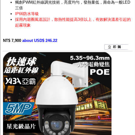
獨創PWM紅外線調光技術，亮度均勻，發熱量低，壽命為一般LED
三倍
IP66防水等級
採用內迴圈風道設計，散熱性能提高3倍以上，有效解決溫差引起的
起霧現象
NT$ 7,900
about USD$ 246.22