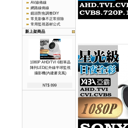
AV線佈線
網路線佈線
鏡頭對焦調整DIY
常見影像不正常排除
常用監視器材公式
新上架商品
1080P AHD/TVI 6顆單晶
陣列LED紅外線半球監視
攝影機(內建麥克風)
NT$ 899