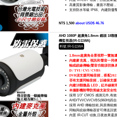
高畫質影像傳輸，畫面不壓縮，
支持防水等級 IP66、內建防雷
NT$ 1,500
about USD$ 46.76
AHD 1080P 超廣角1.8mm 鏡頭 
機監視器(IR-G11WA)
料號:IR-G11WA
1.8mm超廣角全景視野一覽無
內建麥克風，視訊和聲音一同
軸或絞線傳輸(聲音功能須切換為TV
D / TVI / CVI / CVBS
DVR須支援同軸音頻，搭配20
否有支援同軸音頻，以確保支援
內建18顆微晶 LED，紅外線耐
本攝影機附帶防剪線支架安全性
採用 1/3" CMOS 感測元件,有效
AHD/TVI/CVI/CVBS(960
採用 AHD 傳輸技術,與原傳統
同軸與絞線傳輸器皆可傳送訊號
內置 IR-CUT 切換,日夜效果還