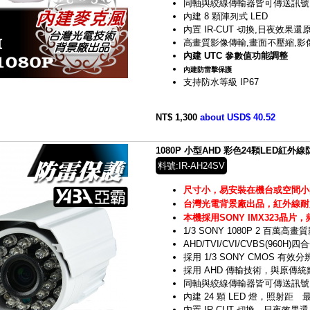
同軸與絞線傳輸器皆可傳送訊號
內建 8 顆陣列式 LED
內置 IR-CUT 切換,日夜效果還
高畫質影像傳輸,畫面不壓縮,影
內建 UTC 參數值功能調整
內建防雷擊保護
支持防水等級 IP67
NT$ 1,300
about USD$ 40.52
1080P 小型AHD 彩色24顆LED紅外線
料號:IR-AH24SV
尺寸小，易安裝在機台或空間小
台灣光電背景廠出品，紅外線耐
本機採用SONY IMX323晶片
，
1/3 SONY 1080P 2 百萬高畫
AHD/TVI/CVI/CVBS(960
採用 1/3 SONY CMOS 有效分辨
採用 AHD 傳輸技術，與原傳
同軸與絞線傳輸器皆可傳送訊號
內建 24 顆 LED 燈，照射距離最
內置 IR-CUT 切換，日夜效果