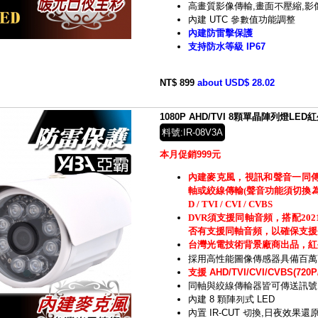
高畫質影像傳輸,畫面不壓縮,影
內建 UTC 參數值功能調整
內建防雷擊保護
支持防水等級 IP67
NT$ 899
about USD$ 28.02
1080P AHD/TVI 8顆單晶陣列燈L
料號:IR-08V3A
本月促銷999元
內建麥克風，視訊和聲音一同
軸或絞線傳輸(聲音功能須切換為TV
D / TVI / CVI / CVBS
DVR須支援同軸音頻，搭配20
否有支援同軸音頻，以確保支援
台灣光電技術背景廠商出品，紅
採用高性能圖像傳感器具備百萬
支援 AHD/TVI/CVI/CVBS(720P/
同軸與絞線傳輸器皆可傳送訊號
內建 8 顆陣列式 LED
內置 IR-CUT 切換,日夜效果還