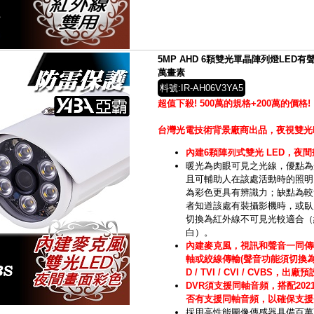
5MP AHD 6顆雙光單晶陣列燈LED有
萬畫素
料號:IR-AH06V3YA5
超值下殺! 500萬的規格+200萬的價格!
台灣光電技術背景廠商出品，夜視雙光
內建6顆陣列式雙光 LED，夜
暖光為肉眼可見之光線，
優點為
且可輔助人在該處活動時的照明
為彩色更具有辨識力；缺點為較
者知道該處有裝攝影機時，或臥
切換為
紅外線
不可見光較適合（
白）。
內建麥克風，視訊和聲音一同傳
軸或絞線傳輸(聲音功能須切換為TV
D / TVI / CVI / CVBS，出廠預
DVR須支援同軸音頻，搭配202
否有支援同軸音頻，以確保支援
採用高性能圖像傳感器具備百萬