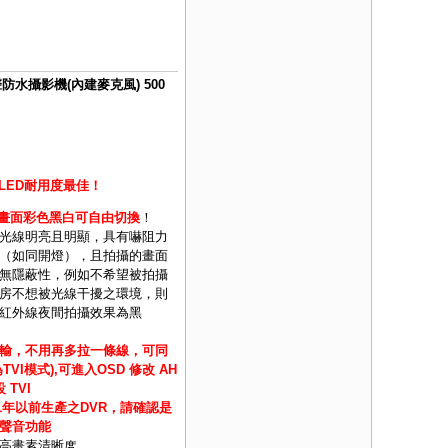
聲防水攝影機(內建麥克風) 500
LED耐用度最佳！
間畫面彩色黑白可自由切換
！
光線明亮且明顯，具有嚇阻力
（如同開燈），且拍攝的畫面
無隱蔽性，例如不希望被拍攝
房不想被光線干擾之環境，則
紅外線夜間拍攝效果為黑
輸，不用再多拉一條線，可同
I模式),可進入OSD 修改 AH
設 TVI
1年以前生產之DVR，請確認是
聲音功能
高畫素清晰度