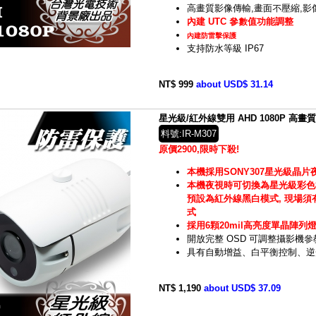
高畫質影像傳輸,畫面不壓縮,影
內建 UTC 參數值功能調整
內建防雷擊保護
支持防水等級 IP67
NT$ 999
about USD$ 31.14
星光級/紅外線雙用 AHD 1080P 高畫質
料號:IR-M307
原價2900,限時下殺!
本機採用SONY307星光級晶片
本機夜視時可切換為星光級彩色
預設為紅外線黑白模式, 現場
式
採用6顆20mil高亮度單晶陣列
開放完整 OSD 可調整攝影機參
具有自動增益、白平衡控制、逆
NT$ 1,190
about USD$ 37.09