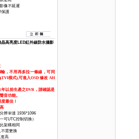
影像不延遲
擊保護
18顆微晶高亮度LED紅外線防水攝影
遺
傳輸，不用再多拉一條線，可同
I模式),可進入OSD 修改 AH
21年以前生產之DVR，請確認是
聲音功能。
用度最佳！
高
分辨率達 1936*1096
H)四合一可UTC控制切換）
類比架構相同
,不需更換
原度高