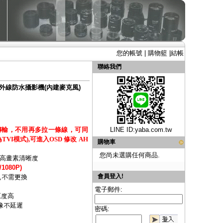
您的帳號
|
購物籃
|
結帳
聯絡我們
ED紅外線防水攝影機(內建麥克風)
傳輸，不用再多拉一條線，可同
LINE ID:
yaba.com.tw
I模式),可進入OSD 修改 AH
購物車
您尚未選購任何商品.
高畫素清晰度
1080P)
會員登入!
,不需更換
電子郵件:
原度高
像不延遲
密碼: