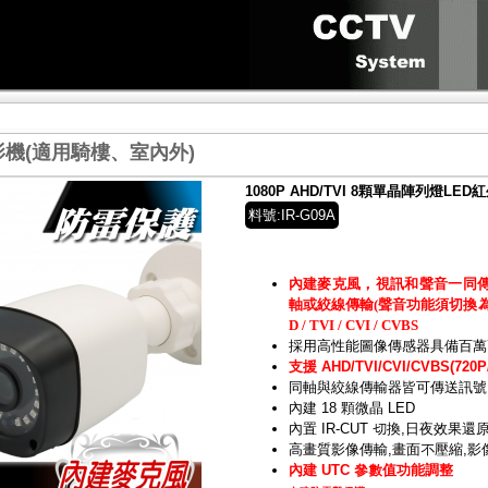
機(適用騎樓、室內外)
1080P AHD/TVI 8顆單晶陣列燈L
料號:IR-G09A
內建麥克風，視訊和聲音一同
軸或絞線傳輸(聲音功能須切換為TV
D / TVI / CVI / CVBS
採用高性能圖像傳感器具備百萬
支援 AHD/TVI/CVI/CVBS(720P/
同軸與絞線傳輸器皆可傳送訊號
內建 18 顆微晶 LED
內置 IR-CUT 切換,日夜效果還
高畫質影像傳輸,畫面不壓縮,影
內建 UTC 參數值功能調整