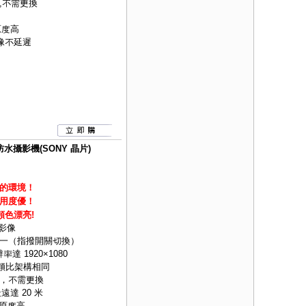
,不需更換
原度高
像不延遲
防水攝影機(SONY 晶片)
的環境
！
用度優！
頻色漂亮!
質影像
H)四合一（指撥開關切換）
率達 1920×1080
統類比架構相同
，不需更換
遠達 20 米
還原度高