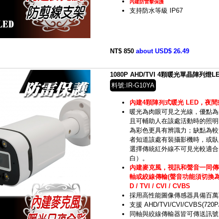
內建防雷擊保護
支持防水等級 IP67
NT$ 850
about USD$ 26.49
1080P AHD/TVI 4顆暖光單晶陣列
料號:IR-G10YA
內建4顆陣列式暖光 LED，夜
暖光為肉眼可見之光線，
優點為
且可輔助人在該處活動時的照明
為彩色更具有辨識力；缺點為較
者知道該處有裝攝影機時，或臥
選擇傳統
紅外線
不可見光較適合
白）。
內建麥克風，視訊和聲音一同傳
軸或絞線傳輸(聲音功能須切換為TV
D / TVI / CVI / CVBS
採用高性能圖像傳感器具備百萬
支援 AHD/TVI/CVI/CVBS(720P/
同軸與絞線傳輸器皆可傳送訊號