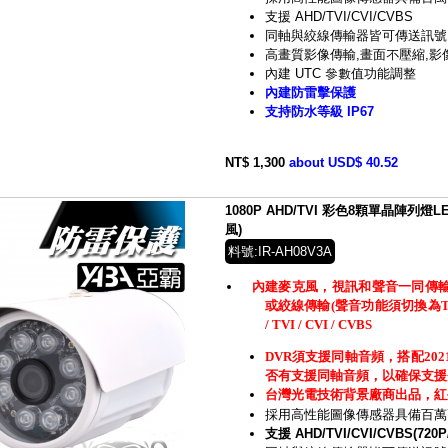
支援 AHD/TVI/CVI/CVBS
同軸與絞線傳輸器皆可傳送訊號
高畫質影像傳輸,畫面不壓縮,影
內建 UTC 參數值功能調整
內建防雷擊保護
支持防水等級 IP67
NT$ 1,300
about USD$ 40.52
1080P AHD/TVI 彩色8顆單晶陣列
風)
料號:IR-AH08V3A
內建麥克風，視訊和聲音一同傳輸
或絞線傳輸(聲音功能須切換為TVI
/ TVI / CVI / CVBS
DVR須支援同軸音頻，搭配20
否有支援同軸音頻，以確保支援
台灣光電技術背景廠商出品，紅
採用高性能圖像傳感器具備百萬
支援 AHD/TVI/CVI/CVBS(720P/