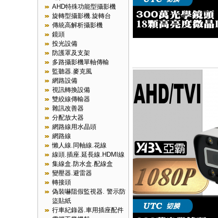
AHD特殊功能型攝影機
旋轉型攝影機.旋轉台
傳統高解析攝影機
鏡頭
投光設備
防護罩及支架
多路攝影機單軸傳輸
監聽器.麥克風
網路設備
視訊轉換設備
雙絞線傳輸器
雜訊改善器
分配放大器
網路線用水晶頭
網路線
懶人線.同軸線.花線
線頭.插座.延長線.HDMI線
集線盒.防水盒.配線盒
變壓器.避雷器
轉接頭
偽裝嚇阻假監視器. 警示防
盜貼紙
行車紀錄器.車用插座配件