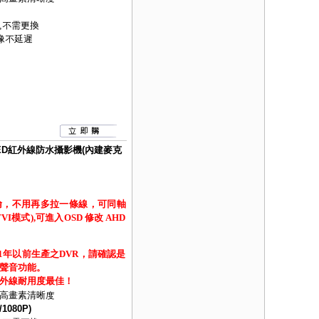
,不需更換
像不延遲
燈LED紅外線防水攝影機(內建麥克
，不用再多拉一條線，可同軸
模式),可進入OSD 修改 AHD
21年以前生產之DVR，請確認是
聲音功能。
外線耐用度最佳！
高畫素清晰度
1080P)