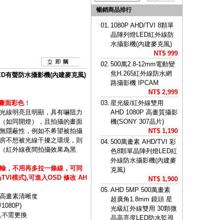
暢銷商品排行
01.
1080P AHD/TVI 8顆單
晶陣列燈LED紅外線防
水攝影機(內建麥克風)
NT$ 999
02.
500萬2.8-12mm電動變
焦H.265紅外線防水網
燈LED有聲防水攝影機(內建麥克風)
路攝影機 IPCAM
NT$ 2,999
間畫面彩色
！
03.
星光級/紅外線雙用
光線明亮且明顯，具有嚇阻力
AHD 1080P 高畫質攝影
（如同開燈），且拍攝的畫面
機(SONY 307晶片)
無隱蔽性，例如不希望被拍攝
NT$ 1,190
房不想被光線干擾之環境，則
04.
500萬畫素 AHD/TVI 彩
（紅外線夜間拍攝效果為黑
色8顆單晶陣列燈LED紅
外線防水攝影機(內建麥
輸，不用再多拉一條線，可同
克風)
I模式),可進入OSD 修改 AH
NT$ 1,900
05.
AHD 5MP 500萬畫素
高畫素清晰度
超廣角1.8mm 鏡頭 星
1080P)
光級紅外線雙用 30顆微
,不需更換
晶高亮度LED防水監視