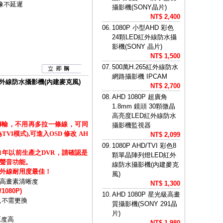
像不延遲
攝影機(SONY晶片)
NT$ 2,400
06.
1080P 小型AHD 彩色
24顆LED紅外線防水攝
影機(SONY 晶片)
NT$ 1,500
07.
500萬H.265紅外線防水
網路攝影機 IPCAM
ED紅外線防水攝影機(內建麥克風)
NT$ 2,700
08.
AHD 1080P 超廣角
1.8mm 鏡頭 30顆微晶
高亮度LED紅外線防水
傳輸，不用再多拉一條線，可同
攝影機監視器
I模式),可進入OSD 修改 AH
NT$ 2,099
09.
1080P AHD/TVI 彩色8
21年以前生產之DVR，請確認是
顆單晶陣列燈LED紅外
聲音功能。
線防水攝影機(內建麥克
外線耐用度最佳！
風)
高畫素清晰度
NT$ 1,300
1080P)
10.
AHD 1080P 星光級高畫
,不需更換
質攝影機(SONY 291晶
片)
原度高
NT$ 1,980