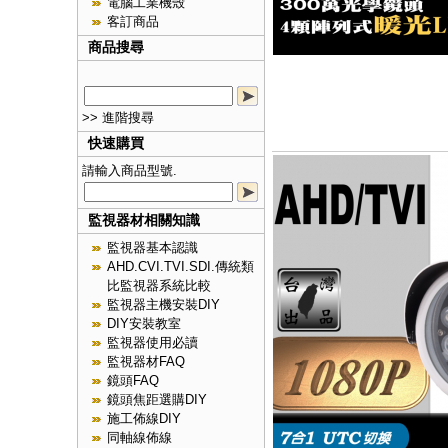
電腦工業機殼
客訂商品
商品搜尋
>> 進階搜尋
快速購買
請輸入商品型號.
監視器材相關知識
監視器基本認識
AHD.CVI.TVI.SDI.傳統類
比監視器系統比較
監視器主機安裝DIY
DIY安裝教室
監視器使用必讀
監視器材FAQ
鏡頭FAQ
鏡頭焦距選購DIY
施工佈線DIY
同軸線佈線