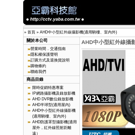
»
首頁
»
AHD中小型紅外線攝影機(適用騎樓、室內外)
關於本公司
AHD中小型紅外線攝影
營業時間．交通指南
隱私權保護聲明
訂購方式及退換貨說明
購物條約
聯絡我們
商品目錄
限時促銷特惠專案
IP網路攝影機及錄放影機
AHD DVR數位錄放影機
AHD半球型(適用屋內)
AHD中小型紅外線攝影機
(適用騎樓、室內外)
AHD防護罩型攝影機(適用
屋外，紅外線照射距離
遠）