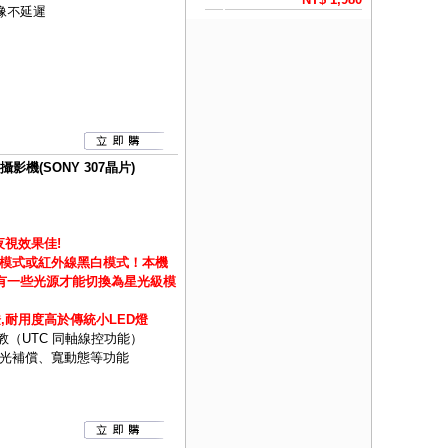
像不延遲
攝影機(SONY 307晶片)
夜視效果佳!
模式或紅外線黑白模式！
本機
須有一些光源才能切換為星光級模
燈,耐用度高於傳統小LED燈
教（UTC 同軸線控功能）
光補償、寬動態等功能