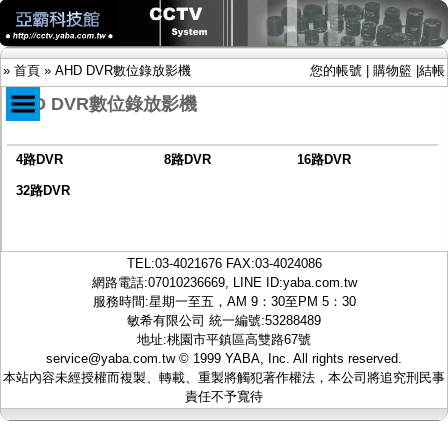
»
首頁
»
AHD DVR數位錄放影機
您的帳號
|
購物籃
|
結帳
AHD DVR數位錄放影機
4路DVR
8路DVR
16路DVR
商品目錄
限時促銷特惠專案
32路DVR
IP網路攝影機及錄放影機
AHD DVR數位錄放影機
-
4路DVR
TEL:
03-4021676
FAX:03-4024086
-
8路DVR
網路電話:07010236669, LINE ID:
yaba.com.tw
-
16路DVR
服務時間:星期一至五，AM 9：30至PM 5：30
-
32路DVR
敏希有限公司 統一編號:53288489
AHD半球型(適用屋內)
地址:桃園市平鎮區高雙路67號
AHD中小型紅外線攝影機(適用騎樓、室內外)
service@yaba.com.tw
© 1999
YABA
, Inc. All rights reserved.
AHD防護罩型攝影機(適用屋外，紅外線照射
本站內容未經授權而複製、轉載、重製將觸犯著作權法，本公司將追究刑民事
距離遠）
責任不予寬待
AHD特殊功能型攝影機
旋轉型攝影機.旋轉台
傳統高解析攝影機