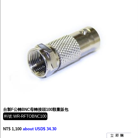
台製F公轉BNC母轉接頭100顆量販包
料號:WR-RFTOBNC100
NT$ 1,100
about USD$ 34.30