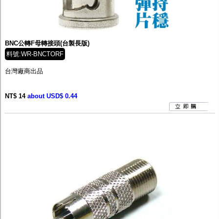
BNC公轉F母轉接頭(台製長版)
料號:WR-BNCTORF
台灣廠商出品
NT$ 14
about USD$ 0.44