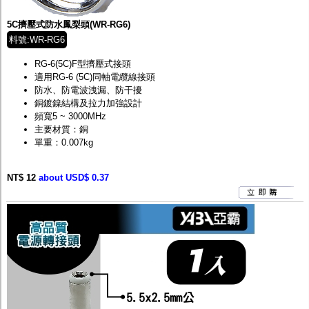
監聽器.麥克風
網路設備
5C擠壓式防水鳳梨頭(WR-RG6)
視訊轉換設備
料號:WR-RG6
雙絞線傳輸器
雜訊改善器
RG-6(5C)F型擠壓式接頭
分配放大器
適用RG-6 (5C)同軸電纜線接頭
網路線用水晶頭
防水、防電波洩漏、防干擾
網路線
銅鍍鎳結構及拉力加強設計
懶人線.同軸線.花線
頻寬5 ~ 3000MHz
線頭.插座.延長線.HDMI線
主要材質：銅
集線盒.防水盒.配線盒
單重：0.007kg
變壓器.避雷器
轉接頭
偽裝嚇阻假監視器. 警示防盜貼紙
NT$ 12
about USD$ 0.37
行車紀錄器.車用插座配件
電腦工業機殼
客訂商品