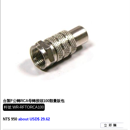
台製F公轉RCA母轉接頭100顆量販包
料號:WR-RFTORCA100
NT$ 950
about USD$ 29.62