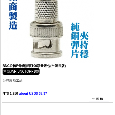
BNC公轉F母輚接頭100顆量販包(台製長版)
料號:WR-BNCTORF100
台灣廠商出品
NT$ 1,250
about USD$ 38.97