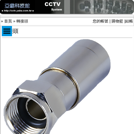
»
首頁
»
轉接頭
您的帳號
|
購物籃
|
結帳
轉接頭
商品目錄
限時促銷特惠專案
IP網路攝影機及錄放影機
AHD DVR數位錄放影機
AHD半球型(適用屋內)
AHD中小型紅外線攝影機(適用騎樓、室內外)
AHD防護罩型攝影機(適用屋外，紅外線照射
距離遠）
AHD特殊功能型攝影機
旋轉型攝影機.旋轉台
傳統高解析攝影機
鏡頭
投光設備
防護罩及支架
多路攝影機單軸傳輸