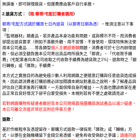
無誤後，即可辦理換貨，但運費應由客戶
自行
承擔。
2.退貨方式：（
限:郵寄/宅配訂購者適用
）
郵寄/宅配方式請於購買七日內退貨（以郵寄日期為憑）
，惟須注意以下事
項：
「監視器材」類產品，若非產品本身功能有問題，或與標示不符，而消費者
卻提出退貨要求（例如不喜歡外觀、用不習慣、不會使用、環境特殊無法使
用本公司產品……等各類型
個人主觀感覺類
問題，消費者可於七日內辦理退
款，但必須全額負擔本公司寄出貨品時所損失之「郵資」、「代收款手續
費」(宅配業者向本公司收取之代收款手續費為總貨款之1%)、退款時之「銀
行轉帳」或「匯款」手續費。
本方式之實施目的為避免極少數人利用網路之便隨意訂購與任意退貨造成損
失，因此請消費者訂購前務必詳加閱讀本網站對產品之說明，多了解產品與
評估自己需求後再行購買，一方面保障自身的權益，一方面也體諒商家在產
品正常且良好情況下卻平白蒙受損失。本規則若有不便之處敬請見諒。
若對網路購物有疑慮者歡迎至本公司現場直接選購與測試產品以減少疑慮，
本公司離交流道非常近且附近停車方便！
退款：
基於作帳程序及憑證留存
，
郵購方式退款一律採用「匯款」或「轉帳」方
式，以便在金融機構留下金錢交易憑據，避免有收受偽鈔之爭議；
請連同退