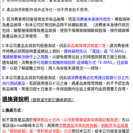
1. 寄回時包裝請務必完善，避免運送損毀，造成更大的損失。
2. 產品與所附配件或外盒等任一項不齊者恕不受理。
3. 若消費者寄回後發現並非新品故障，而是
消費者本身操作疏忽
，導致誤辨
為產品故障，則本公司於寄回新品時不另補貼郵資
。
（
消費者本身操作疏忽
包括：變壓器接錯導致產品毀損、使用不慎導致線頭斷掉脫落、操作錯誤導
致產品無法正常使用……等）
5.本公司產品出貨前均經過測試，因此
新品故障情況相當少見
，請消費者操
作時務必詳閱說明書或網站上資料，
遇有疑問先以 「電話」或「E-MAIL」
溝通聯繫解決操作上之問題
，以避免郵寄往返上的時間與郵資方面之耗損
。
遇有疑問，消費者亦
可用數位相機照相拍照 或掃瞄方式
「E-MAIL」往返聯
繫
，以助了解疑難之所在，將人為安裝失誤情況一一排除。
6.本公司產品出貨前均經過測試，因此
請消費者務必在寄達日起算七日之內
自行測試產品
，若超過寄達日七日之後，遇產品故障等問題，則不予認定為
新品故障，寄達日起七日後至一年保固期內往返之郵資均由買賣雙方自理。
退換貨說明
（郵寄或宅配訂購者適用）
1.換
貨方式：
如不滿意產品請於
購買商品七日內（以
宅配單據或郵局
郵戳記載為憑）
先以
電話或e-mail聯絡本
公司
，再
將原
完整商品
及其
內外包裝
、
附配件
及
出貨單
以「
郵局
掛號」
或
「
便利商店宅配
」方式
寄回本
公司
。經本
公司
檢查並確認