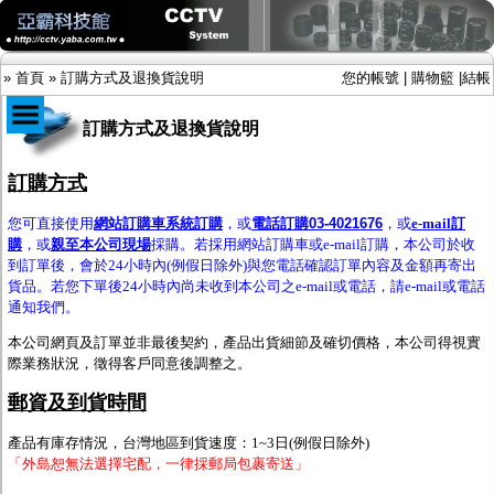
»
首頁
»
訂購方式及退換貨說明
您的帳號
|
購物籃
|
結帳
訂購方式及退換貨說明
商品目錄
訂購方式
限時促銷特惠專案
您可直接使用
網站訂購車系統訂購
，或
電話訂購03-4021676
，或
e-mail訂
IP網路攝影機及錄放影機
購
，或
親至本公司現場
採購。若採用網站訂購車或e-mail訂購，本公司於收
AHD DVR數位錄放影機
到訂單後，會於24小時內(例假日除外)與您電話確認訂單內容及金額再寄出
AHD半球型(適用屋內)
貨品。若您下單後24小時內尚未收到本公司之e-mail或電話，請
e-mail或電話
AHD中小型紅外線攝影機(適用騎樓、室內外)
通知我們。
AHD防護罩型攝影機(適用屋外，紅外線照射
距離遠）
本公司網頁及訂單並非最後契約，產品出貨細節及確切價格，本公司得視實
AHD特殊功能型攝影機
際業務狀況，徵得客戶同意後調整之。
旋轉型攝影機.旋轉台
傳統高解析攝影機
郵資及到貨時間
鏡頭
投光設備
產品有庫存情況，台灣地區到貨速度：1~3日(例假日除外)
防護罩及支架
「外島恕無法選擇宅配，一律採郵局包裹寄送」
多路攝影機單軸傳輸