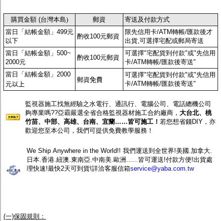
監聽器.麥克風
網路設備
購買金額 (
台灣本島)
郵資
寄送及付款方式
視訊轉換設備
當日「結帳金額」499元
限先信用卡/ATM轉帳/匯款後才
雙絞線傳輸器
酌收100元郵資
以下
出貨,可選擇宅配或郵局寄送
雜訊改善器
分配放大器
當日「結帳金額」500~
可選擇"宅配貨到付款"或"先信用
酌收100元郵資
網路線用水晶頭
2000元
卡/ATM轉帳/匯款後寄送"
網路線
當日「結帳金額」2000
可選擇"宅配貨到付款"或"先信用
懶人線.同軸線.花線
郵資
免費
卡/ATM轉帳/匯款後寄送"
元
以上
線頭.插座.延長線.HDMI線
集線盒.防水盒.配線盒
監視器施工找無經驗之水電行、通訊行、電腦公司、電話總機公司
變壓器.避雷器
夠專業嗎??亞霸嚴選全省合格監視器材施工合約廠商，
大台北、桃
轉接頭
竹苗、中部、高雄、台南、宜蘭……皆可施工！
若您想省錢DIY，亦
偽裝嚇阻假監視器. 警示防盜貼紙
歡迎您至本公司，我們可提供免費教學服務！
行車紀錄器.車用插座配件
電腦工業機殼
We Ship Anywhere in the World!! 我們運送到全世界!美國.加拿大.
客訂商品
日本.香港.紐澳.東南亞.中南美.歐洲......皆可運送!付款方便!出貨處
理快速!最快2天可到貨!詳洽客服信箱
service@yaba.com.tw
(一)保固規則：