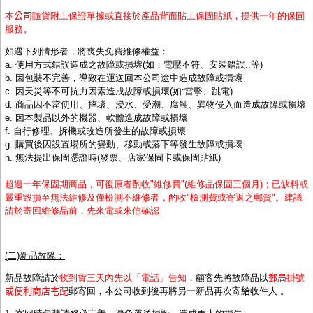
本
公司
隨貨附上保證單據或直接於產品背面貼上保固貼紙，提供一年的保固
服務
。
如遇下列情形者，將喪失免費維修權益：
a. 使用方式錯誤造成之故障或損壞(如：電壓不符、安裝錯誤..等)
b. 因包裝不完善，導致在運送回本公司途中造成故障或損壞
c. 因天災等不可抗力因素造成故障或損壞(如:雷擊、跳電)
d.
商品因不當使用
、摔壞、浸水、受潮、腐蝕、異物侵入而造成故障或損壞
e. 因本製品以外的機器、軟體造成故障或損壞
f. 自行修理、拆機或改造所發生的故障或損壞
g. 購買後因設置場所的變動、移動或落下等發生故障或損壞
h. 無法提出保固憑證時(發票、店家保固卡或保固貼紙)
超過一年保固期商品，可復原者酌收"維修費
"(維修品保固三個月)；
已缺料或
嚴重毀損至無法維修及僅檢測不維修者，酌收"檢測費或寄返之郵資"。建議
請於寄回維修品前，先來電或來信確認
(二)新品故障：
新品故障請於
收到貨三天內先以「電話」告知
，
顧客先將故障品
以
郵局
掛號
或便利商店宅配
郵寄回，本公司收到後再將另一新品再次寄
給
收件人 。