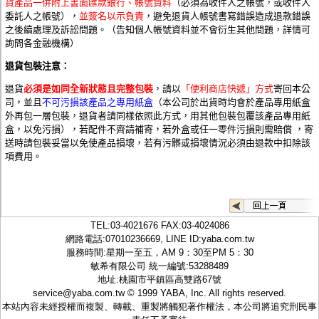
貨產品一併附上書面匯款銀行、帳號資料
（必須為收件人之帳號，或收件人
委託人之帳號），
並簽名以示負責
，避免退貨人帳號書寫錯誤造成退款錯誤
之後續處理及訴訟問題。（告知個人帳號資料並不會衍生其他問題，詳情可
詢問各金融機構）
退貨包裝注意：
退
貨
必
須是如同
全新狀態且完整包裝
，請
以
「便利商店快遞」
方式
寄回本
公
司，並且
不可污損該產品之專用紙盒
（本公司於出貨時均會於產品專用紙盒
外再包一層包裝，退貨者請同樣依照此方式，用其他包裝包覆該產品專用紙
盒，以免污損），若配件不齊請補寄，若外盒或任一零件污損則需賠償 ，寄
送時請包裝妥當以免使產品損壞，若有污髒或損壞情況必須由退款中扣除該
項費用。
TEL:
03-4021676
FAX:03-4024086
網路電話:07010236669, LINE ID:
yaba.com.tw
服務時間:星期一至五，AM 9：30至PM 5：30
敏希有限公司 統一編號:53288489
地址:桃園市平鎮區高雙路67號
service@yaba.com.tw
© 1999
YABA
, Inc. All rights reserved.
本站內容未經授權而複製、轉載、重製將觸犯著作權法，本公司將追究刑民事