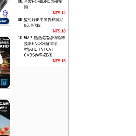
08.
台製F公轉BNC母轉接
頭
NT$ 14
09.
監視錄影中警告標誌貼
紙-現代版
NT$ 10
10.
5MP 雙絞網路線傳輸轉
換器BNC公頭(祼線
型)AHD TVI CVI
CVBS(WR-ZB3)
NT$ 16