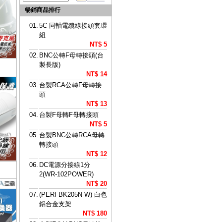
暢銷商品排行
01.
5C 同軸電纜線接頭套環
組
NT$ 5
02.
BNC公轉F母轉接頭(台
製長版)
NT$ 14
03.
台製RCA公轉F母轉接
頭
NT$ 13
04.
台製F母轉F母轉接頭
NT$ 5
05.
台製BNC公轉RCA母轉
轉接頭
NT$ 12
06.
DC電源分接線1分
2(WR-102POWER)
NT$ 20
07.
(PERI-BK205N-W) 白色
鋁合金支架
NT$ 180