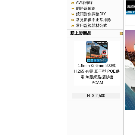
AV線佈線
網路線佈線
鏡頭對焦調整DIY
常見影像不正常排除
常用監視器材公式
新上架商品
1.8mm /3.6mm 800萬
H.265 有聲 豆干型 POE供
電 魚眼網路攝影機
IPCAM
NT$ 2,500