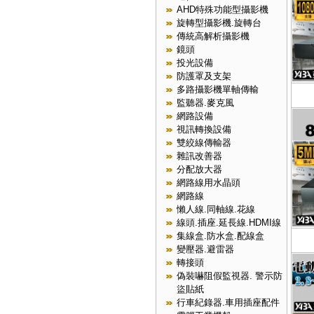
AHD特殊功能型攝影機
旋轉型攝影機.旋轉台
傳統高解析攝影機
鏡頭
投光設備
防護罩及支架
多路攝影機單軸傳輸
監聽器.麥克風
網路設備
視訊轉換設備
雙絞線傳輸器
雜訊改善器
分配放大器
網路線用水晶頭
網路線
懶人線.同軸線.花線
線頭.插座.延長線.HDMI線
集線盒.防水盒.配線盒
變壓器.避雷器
轉接頭
偽裝嚇阻假監視器. 警示防
盜貼紙
行車紀錄器.車用插座配件