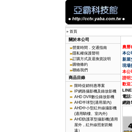
»
首頁
關於本公司
農曆春
營業時間．交通指南
本公
隱私權保護聲明
訂購方式及退換貨說明
新屋
購物條約
現場
聯絡我們
本公
商品目錄
證明
歡迎
限時促銷特惠專案
LINE
IP網路攝影機及錄放影機
電話:
AHD DVR數位錄放影機
AHD半球型(適用屋內)
網路電
AHD中小型紅外線攝影機
(適用騎樓、室內外)
AHD防護罩型攝影機(適用
屋外，紅外線照射距離
遠）