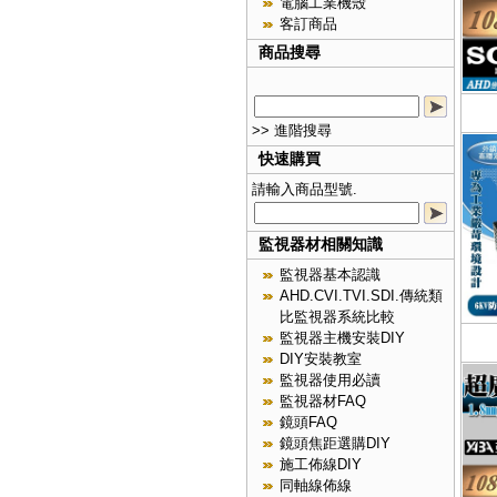
電腦工業機殼
客訂商品
商品搜尋
>> 進階搜尋
快速購買
請輸入商品型號.
監視器材相關知識
監視器基本認識
AHD.CVI.TVI.SDI.傳統類
比監視器系統比較
監視器主機安裝DIY
DIY安裝教室
監視器使用必讀
監視器材FAQ
鏡頭FAQ
鏡頭焦距選購DIY
施工佈線DIY
同軸線佈線