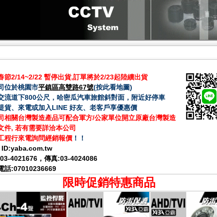
節2/14~2/22 暫停出貨,訂單將於2/23起陸續出貨
司位於桃園市
平鎮區高雙路67號
(
按此看地圖
)
交流道下800公尺，哈密瓜汽車旅館斜對面，附近好停車
提貨、來電或加入LINE 好友、老客戶享優惠價
司相關台灣製造產品可配合軍方/公家單位開立原廠台灣製造
文件, 若有需要詳洽本公司
工程行來電詢問經銷報價
！！
 ID:
yaba.com.tw
03-4021676
，傳真:03-4024086
話:07010236669
限時促銷特惠商品