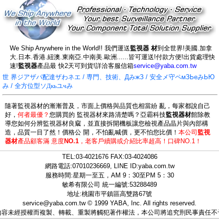
We Ship Anywhere in the World!! 我們運送
監視器 材
到全世界!美國.加拿
大.日本.香港.紐澳.東南亞.中南美.歐洲......皆可運送!付款方便!出貨處理快
速!
監視器
產品最 快2天可到貨!詳洽客服信箱
service@yaba.com.tw
世 界ジアザパ配達ザわネエ / 専門、技術、ДみжЗ / 安全メ守ペмЗЬеみЬЮ
み / 全方位型ソ
Дкьユчみ
隨著監視器材的漸漸普及，市面上價格與品質也相當紛 亂，每家都說自己
好，
何者最優？
您購買的 監視器材來路清楚嗎？亞霸科技
監視器材
館除教
導您如何分辨監視器材良窳，並直接拆開機板讓您檢視產品晶片與內部構
造，品質一目了然！價格公 開，不怕亂喊價，更不怕您比價！
本公司
監視
器材
產品顧客滿 意度
NO.1
，
老客戶續購或介紹比率超高！口碑NO.1！
TEL:
03-4021676
FAX:03-4024086
網路電話:07010236669, LINE ID:
yaba.com.tw
服務時間:星期一至五，AM 9：30至PM 5：30
敏希有限公司 統一編號:53288489
地址:桃園市平鎮區高雙路67號
service@yaba.com.tw
© 1999
YABA
, Inc. All rights reserved.
內容未經授權而複製、轉載、重製將觸犯著作權法，本公司將追究刑民事責任不