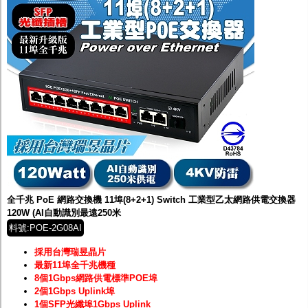
全千兆 PoE 網路交換機 11埠(8+2+1) Switch 工業型乙太網路供電交換器
120W (AI自動識別最遠250米
料號:POE-2G08AI
採用台灣瑞昱晶片
最新11埠全千兆機種
8個1Gbps網路供電標準POE埠
2個1Gbps Uplink埠
1個SFP光纖埠1Gbps Uplink