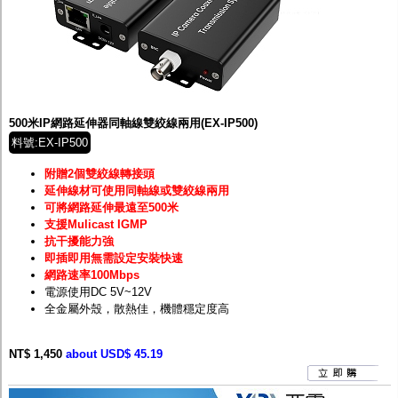
500米IP網路延伸器同軸線雙絞線兩用(EX-IP500)
料號:EX-IP500
附贈2個雙絞線轉接頭
延伸線材可使用同軸線或雙絞線兩用
可將網路延伸最遠至500米
支援Mulicast IGMP
抗干擾能力強
即插即用無需設定安裝快速
網路速率100Mbps
電源使用DC 5V~12V
全金屬外殼，散熱佳，機體穩定度高
NT$ 1,450
about USD$ 45.19