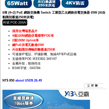
監聽器.麥克風
網路設備
視訊轉換設備
6埠 (4+2) PoE 網路交換機 Switch 工業型乙太網路供電交換器 65W (AI自
雙絞線傳輸器
動識別最遠250米供電)
雜訊改善器
料號:POE-204AI
分配放大器
網路線用水晶頭
採用台灣瑞昱晶片
網路線
4個100M網路供電標準POE埠
懶人線.同軸線.花線
2個100M Uplink埠
線頭.插座.延長線.HDMI線
總PoE供電瓦數達65W
集線盒.防水盒.配線盒
AI自動識別傳輸距離最遠250米
變壓器.避雷器
可連接IP電話、IP攝影機、無線AP等PoE設備
轉接頭
支援標準POE IEEE802.3AF/AT
偽裝嚇阻假監視器. 警示防盜貼紙
金屬外殼，散熱性佳
行車紀錄器.車用插座配件
BSMI字號：D43784
電腦工業機殼
客訂商品
NT$ 850
about USD$ 26.49