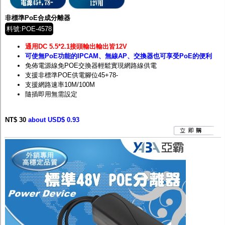
非標準PoE合成分離器
料號:POE-4578
通用DC 5.5*2.1接頭輸出輸出皆12V
可使無PoE功能的IPCAM、無線AP、交換器也可享受PoE的便利
免佈電源線免POE交換器輕鬆實現網路線供電
支援非標準POE供電腳位45+78-
支援網路速率10M/100M
隨插即用無需設定
NT$ 30
about USD$ 0.93