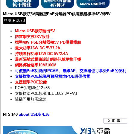
Micro USB接頭5V隔離型PoE分離器PD供電模組標準48V轉5V
料號:PD07B
Micro USB接頭輸出5V
防雷擊突波2KV設計
標準48V PoE分離器轉5V PD供電模組
最大功率16W DC 5V/3.2A
持續運行功率12W DC 5V/2.4A
最新隔離式電路設計網路訊號更抗干擾
網路傳輸速率10M/100M
可使無PoE功能的IPCAM、無線AP、交換器也可享受PoE的便利
支援標準POE協議可觸發標準POE設備供電
支援標準POE設備
POE供電腳位12+36-
支援標準POE協議 IEEE802.3AF/AT
隨插即用無需設定
NT$ 140
about USD$ 4.36