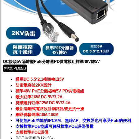
DC接頭5V隔離型PoE分離器PD供電模組標準48V轉5V
料號:PD05B
通用DC 5.5*2.1接頭輸出5V
防雷擊突波2KV設計
標準48V PoE分離器轉5V PD供電模組
最大功率16W DC 5V/3.2A
持續運行功率12W DC 5V/2.4A
最新隔離式電路設計網路訊號更抗干擾
網路傳輸速率10M/100M
可使無PoE功能的IPCAM、無線AP、交換器也可享受PoE的便利
支援標準POE協議可觸發標準POE設備供電
支援標準POE設備
POE供電腳位12+36-