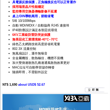
具電源反接保護，正負極接反也可以正常運作
採用瑞昱晶片性能穩定
監控專用交換器傳輸影像不延遲
桌上/DIN導軌兩用，節能省電
5埠 10/100Mbps
自動 MDI/MDIX / 自動協商 RJ45 連接埠
IP40防塵設計滿足各類惡劣環境
6KV工業級防雷防突波保護
無畏惡劣工業環境耐
-40
°C~70°C
綠色乙太網路技術高度節省耗電量
802.3X 流量控制
無風扇設計，運作無噪音
全金屬機殼，散熱極佳，機體不當機
加大雙側邊散熱孔兩邊通風散熱效果更好
MAC位址可自動學習儲存轉發
隨插即用，不需額外設定
NT$ 1,690
about USD$ 52.67