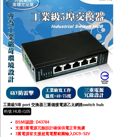
工業級5埠 port 交換器三重備援電源乙太網路switch hub
料號:HUB-I105
BSMI認證: D43784
支援3重電源冗餘設計確保供電正常無虞
3重電源皆支援超寬電壓範圍輸入DC9~52V