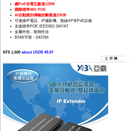
總PoE供電瓦數達120W
國際標準48V POE
AI自動識別傳輸距離最遠250米
可連接IP電話、IP攝影機、無線AP等PoE設備
支援標準POE IEEE802.3AF/AT
金屬外殼，散熱性佳
BSMI字號：D43784
NT$ 1,600
about USD$ 49.87