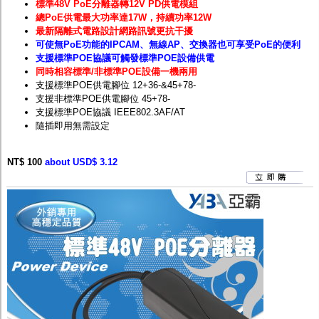
標準48V PoE分離器轉12V PD供電模組
總PoE供電最大功率達17W，持續功率12W
最新隔離式電路設計網路訊號更抗干擾
可使無PoE功能的IPCAM、無線AP、交換器也可享受PoE的便利
支援標準POE協議可觸發標準POE設備供電
同時相容標準/非標準PO
E
設備一機兩用
支援標準
POE
供電腳位
12+36-&45+78-
支援非標準
POE
供電腳位
45+78-
支援標準POE協議 IEEE802.3AF/AT
隨插即用無需設定
NT$ 100
about USD$ 3.12