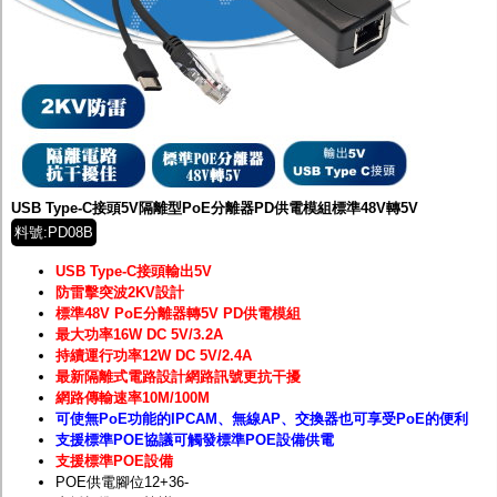
USB Type-C接頭5V隔離型PoE分離器PD供電模組標準48V轉5V
料號:PD08B
USB Type-C接頭輸出5V
防雷擊突波2KV設計
標準48V PoE分離器轉5V PD供電模組
最大功率16W DC 5V/3.2A
持續運行功率12W DC 5V/2.4A
最新隔離式電路設計網路訊號更抗干擾
網路傳輸速率10M/100M
可使無PoE功能的IPCAM、無線AP、交換器也可享受PoE的便利
支援標準POE協議可觸發標準POE設備供電
支援標準POE設備
POE供電腳位12+36-