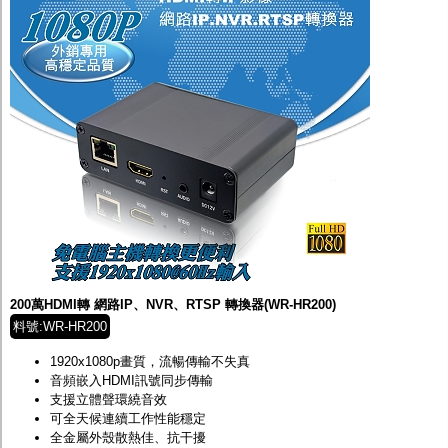
200萬HDMI轉 網路IP、NVR、RTSP 轉換器(WR-HR200)
料號:WR-HR200
1920x1080p畫質，流暢傳輸不失真
音頻嵌入HDMI訊號同步傳輸
支援立體聲環繞音效
可全天候連續工作性能穩定
全金屬外殼散熱佳、抗干擾