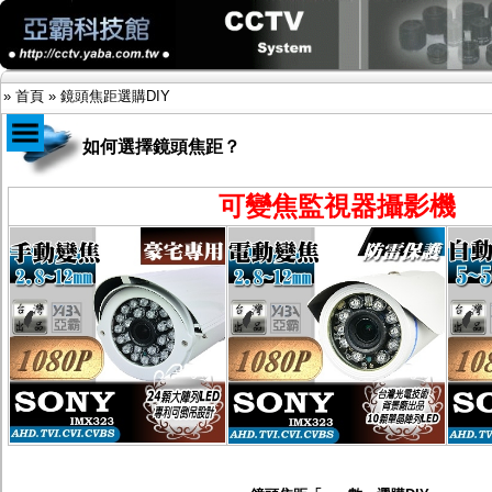
»
首頁
»
鏡頭焦距選購DIY
如何選擇鏡頭焦距？
商品目錄
可變焦監視器攝影機
限時促銷特惠專案
IP網路攝影機及錄放影機
AHD DVR數位錄放影機
AHD半球型(適用屋內)
AHD中小型紅外線攝影機(適用騎樓、室內外)
AHD防護罩型攝影機(適用屋外，紅外線照射
距離遠）
AHD特殊功能型攝影機
旋轉型攝影機.旋轉台
傳統高解析攝影機
鏡頭
投光設備
防護罩及支架
多路攝影機單軸傳輸