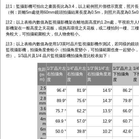
註1：監攝影機可拍出之畫面長比為3:4，以上範例照片僅標示寛度，照片長度(
（例：距離5m處使用60mm鏡頭拍攝結果長度為0.5m，則照片高度為0.5x0.75
註2：以上表格內數值為監視攝影機架在離地面高度約1.2m處，平視前方
影機架在一般高度之天花板，或挑高環境之天花板，或二樓拍到一樓、三樓
角較大，可拍攝範圍較大，但人物會較小。
註3：以上表格內數值為使用1/3英吋晶片監視攝影機作測試，若同樣的鏡頭
監視攝影機，拍攝角度會較小（拍攝角度變小，可拍攝範圍也會一起變小，
些）。1/3晶片及1/4 晶片監視攝影機拍攝角度比較表如下：
1/3"晶片左
1/4"晶片左
1/3"與1/4"左
1/3"晶片上
1/
焦距
右拍攝角
右拍攝角
右拍攝角度差
下拍攝角
下
(m
m)
度
度
異
度
度
2.5
96.4°
81.9°
14.5°
86.2°
mm
2.8
89.9°
75.6°
14.3°
79.8°
mm
3.6
75.7 °
62.2°
13.5°
66.0°
mm
4m
69.9 °
57.0°
12.9°
60.7°
m
6m
50.0 °
39.8°
10.2°
42.6°
m