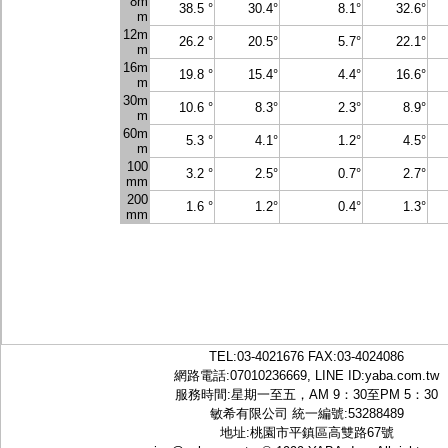
8m
38.5 °
30.4°
8.1°
32.6°
m
12m
26.2 °
20.5°
5.7°
22.1°
m
16m
19.8 °
15.4°
4.4°
16.6°
m
30m
10.6 °
8.3°
2.3°
8.9°
m
60m
5.3 °
4.1°
1.2°
4.5°
m
100
3.2 °
2.5°
0.7°
2.7°
mm
200
1.6 °
1.2°
0.4°
1.3°
mm
TEL:
03-4021676
FAX:03-4024086
網路電話:07010236669, LINE ID:
yaba.com.tw
服務時間:星期一至五，AM 9：30至PM 5：30
敏希有限公司 統一編號:53288489
地址:桃園市平鎮區高雙路67號