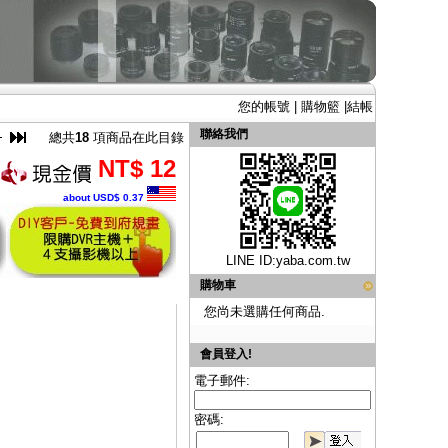
您的帳號
|
購物籃
|
結帳
聯絡我們
總共
18
項商品在此目錄
NT$ 12
about USD$ 0.37
LINE ID:
yaba.com.tw
購物車
您尚未選購任何商品.
會員登入!
電子郵件:
密碼: