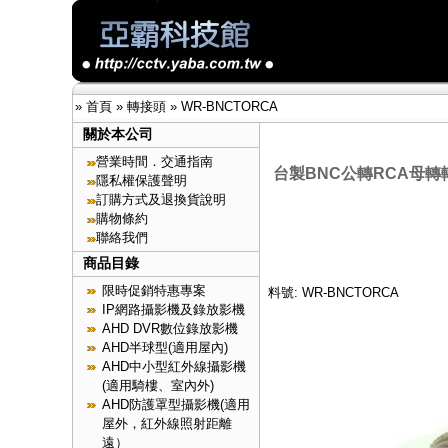
»
首頁
»
轉接頭
»
WR-BNCTORCA
關於本公司
營業時間．交通指南
台製BNC公轉RCA母轉
隱私權保護聲明
訂購方式及退換貨說明
購物條約
聯絡我們
商品目錄
限時促銷特惠專案
料號: WR-BNCTORCA
IP網路攝影機及錄放影機
AHD DVR數位錄放影機
AHD半球型(適用屋內)
AHD中小型紅外線攝影機
(適用騎樓、室內外)
AHD防護罩型攝影機(適用
屋外，紅外線照射距離
遠）