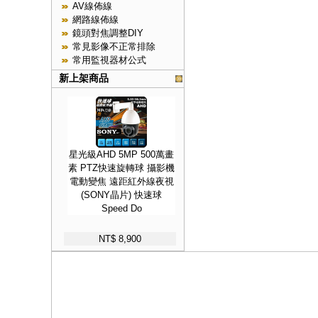
AV線佈線
網路線佈線
鏡頭對焦調整DIY
常見影像不正常排除
常用監視器材公式
新上架商品
星光級AHD 5MP 500萬畫
素 PTZ快速旋轉球 攝影機
電動變焦 遠距紅外線夜視
(SONY晶片) 快速球
Speed Do
NT$ 8,900