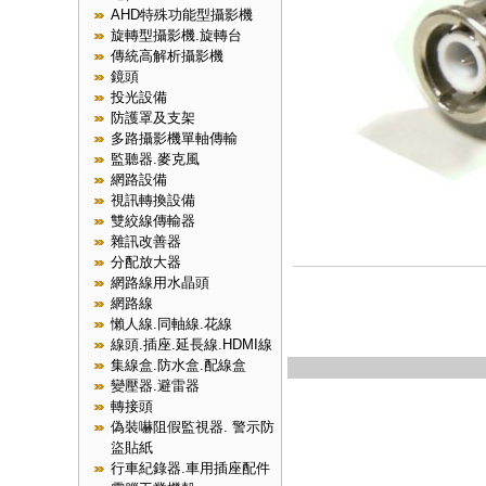
AHD特殊功能型攝影機
旋轉型攝影機.旋轉台
傳統高解析攝影機
鏡頭
投光設備
防護罩及支架
多路攝影機單軸傳輸
監聽器.麥克風
網路設備
視訊轉換設備
雙絞線傳輸器
雜訊改善器
分配放大器
網路線用水晶頭
網路線
懶人線.同軸線.花線
線頭.插座.延長線.HDMI線
集線盒.防水盒.配線盒
變壓器.避雷器
轉接頭
偽裝嚇阻假監視器. 警示防
盜貼紙
行車紀錄器.車用插座配件