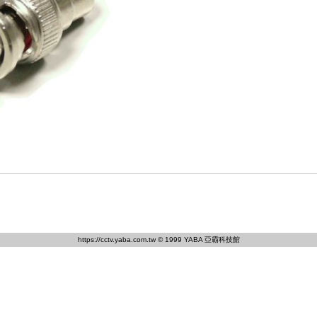
https://cctv.yaba.com.tw
© 1999 YABA 亞霸科技館