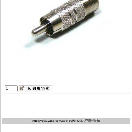
監聽器.麥克風
網路設備
視訊轉換設備
雙絞線傳輸器
雜訊改善器
分配放大器
網路線用水晶頭
網路線
懶人線.同軸線.花線
線頭.插座.延長線.HDMI線
集線盒.防水盒.配線盒
變壓器.避雷器
轉接頭
偽裝嚇阻假監視器. 警示防盜貼紙
行車紀錄器.車用插座配件
電腦工業機殼
客訂商品
https://cctv.yaba.com.tw
© 1999 YABA 亞霸科技館