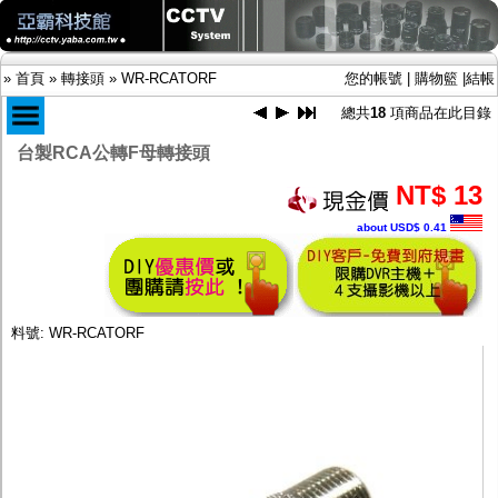
»
首頁
»
轉接頭
»
WR-RCATORF
您的帳號
|
購物籃
|
結帳
總共
18
項商品在此目錄
台製RCA公轉F母轉接頭
商品目錄
NT$ 13
限時促銷特惠專案
about USD$ 0.41
IP網路攝影機及錄放影機
AHD DVR數位錄放影機
AHD半球型(適用屋內)
AHD中小型紅外線攝影機(適用騎樓、室內外)
AHD防護罩型攝影機(適用屋外，紅外線照射
料號: WR-RCATORF
距離遠）
AHD特殊功能型攝影機
旋轉型攝影機.旋轉台
傳統高解析攝影機
鏡頭
投光設備
防護罩及支架
多路攝影機單軸傳輸