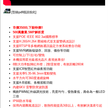
[
型錄pdf檔請按此
]
市價35000,下殺特價!!
500萬畫素.5MP解析度
支援POE IEEE 802.3at國際標準
支援H.265/H.264 壓縮格式並支援雙碼流設計
支援RTSP等多種網路通訊協定方便系統整合功能
支援NVR網路端儲存、回放、備份等功能
可控制上/下/左/右/變焦
本機採用星光級感光晶片
,夜視效果佳!
8顆大功率點陣紅外燈；2顆雷射燈，有效距離280米
支援ICR智慧紅外線夜視功能
支援光學5.35-96.3mm電動變焦
水平方向可360度連續旋轉
支援A-B巡航、各種巡航功能
內建6KV 雷擊防突波防護
獨創PWM紅外線調光技術，亮度均勻，發熱量低，壽命為一般LED
三倍
IP66防水等級
採用內迴圈風道設計，散熱性能提高3倍以上，有效解決溫差引起