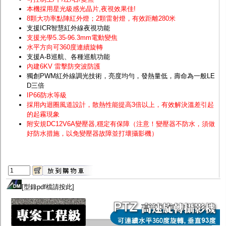
本機採用星光級感光晶片
,夜視效果佳!
8顆大功率點陣紅外燈；2顆雷射燈，有效距離280米
支援ICR智慧紅外線夜視功能
支援光學5.35-96.3mm電動變焦
水平方向可360度連續旋轉
支援A-B巡航、各種巡航功能
內建6KV 雷擊防突波防護
獨創PWM紅外線調光技術，亮度均勻，發熱量低，壽命為一般LE
D三倍
IP66防水等級
採用內迴圈風道設計，散熱性能提高3倍以上，有效解決溫差引起
的起霧現象
附安規DC12V6A變壓器,穩定有保障（注意！變壓器不防水，須做
好防水措施，以免變壓器故障並打壞攝影機）
[
型錄pdf檔請按此
]