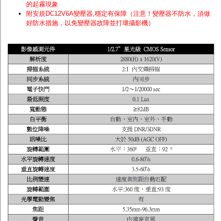
的起霧現象
附安規DC12V6A變壓器,穩定有保障（注意！變壓器不防水，須做
好防水措施，以免變壓器故障並打壞攝影機）