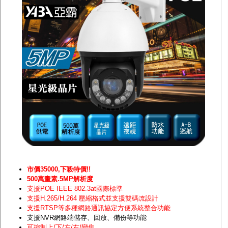
防護罩及支架
多路攝影機單軸傳輸
監聽器.麥克風
網路設備
視訊轉換設備
雙絞線傳輸器
雜訊改善器
分配放大器
網路線用水晶頭
網路線
懶人線.同軸線.花線
線頭.插座.延長線.HDMI線
集線盒.防水盒.配線盒
變壓器.避雷器
轉接頭
偽裝嚇阻假監視器. 警示防盜貼紙
行車紀錄器.車用插座配件
電腦工業機殼
市價35000,下殺特價!!
客訂商品
500萬畫素.5MP解析度
支援POE IEEE 802.3at國際標準
支援H.265/H.264 壓縮格式並支援雙碼流設計
支援RTSP等多種網路通訊協定方便系統整合功能
支援NVR網路端儲存、回放、備份等功能
可控制上/下/左/右/變焦