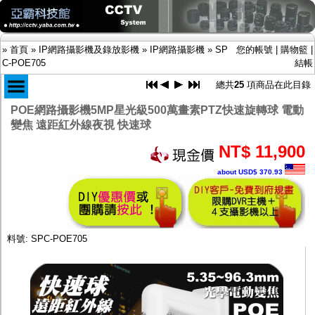
»
首頁
»
IP網路攝影機及錄放影機
»
IP網路攝影機
»
SP
您的帳號
|
購物籃
|
C-POE705
結帳
總共
25
項商品在此目錄
POE網路攝影機5MP星光級500萬畫素PTZ快速旋轉球 電動
商品目錄
變焦 遠距紅外線夜視 快速球
限時促銷特惠專案
IP網路攝影機及錄放影機
NT$ 11,900
-
IP網路攝影機
about USD$ 370.93
-
網路錄放影機NVR
AHD DVR數位錄放影機
AHD半球型(適用屋內)
AHD中小型紅外線攝影機(適用騎樓、室內外)
AHD防護罩型攝影機(適用屋外，紅外線照射
料號: SPC-POE705
距離遠）
AHD特殊功能型攝影機
旋轉型攝影機.旋轉台
傳統高解析攝影機
鏡頭
投光設備