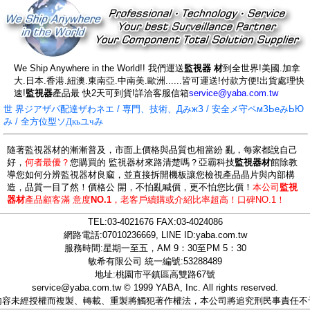
We Ship Anywhere in the World!! 我們運送
監視器 材
到全世界!美國.加拿
大.日本.香港.紐澳.東南亞.中南美.歐洲......皆可運送!付款方便!出貨處理快
速!
監視器
產品最 快2天可到貨!詳洽客服信箱
service@yaba.com.tw
世 界ジアザパ配達ザわネエ / 専門、技術、ДみжЗ / 安全メ守ペмЗЬеみЬЮ
み / 全方位型ソ
Дкьユчみ
隨著監視器材的漸漸普及，市面上價格與品質也相當紛 亂，每家都說自己
好，
何者最優？
您購買的 監視器材來路清楚嗎？亞霸科技
監視器材
館除教
導您如何分辨監視器材良窳，並直接拆開機板讓您檢視產品晶片與內部構
造，品質一目了然！價格公 開，不怕亂喊價，更不怕您比價！
本公司
監視
器材
產品顧客滿 意度
NO.1
，
老客戶續購或介紹比率超高！口碑NO.1！
TEL:
03-4021676
FAX:03-4024086
網路電話:07010236669, LINE ID:
yaba.com.tw
服務時間:星期一至五，AM 9：30至PM 5：30
敏希有限公司 統一編號:53288489
地址:桃園市平鎮區高雙路67號
service@yaba.com.tw
© 1999
YABA
, Inc. All rights reserved.
內容未經授權而複製、轉載、重製將觸犯著作權法，本公司將追究刑民事責任不