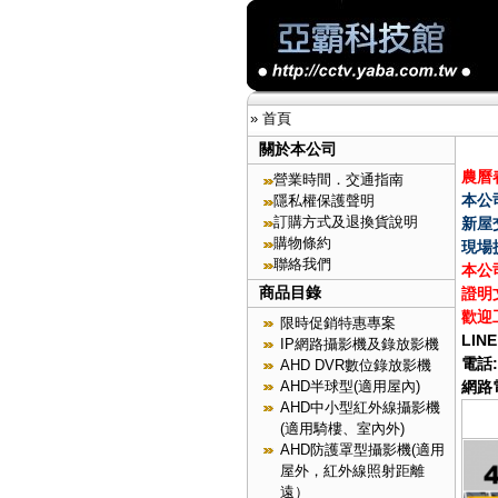
»
首頁
關於本公司
農曆春
營業時間．交通指南
本公
隱私權保護聲明
訂購方式及退換貨說明
新屋
購物條約
現場
聯絡我們
本公
商品目錄
證明
歡迎
限時促銷特惠專案
LINE
IP網路攝影機及錄放影機
電話:
AHD DVR數位錄放影機
AHD半球型(適用屋內)
網路電
AHD中小型紅外線攝影機
(適用騎樓、室內外)
AHD防護罩型攝影機(適用
屋外，紅外線照射距離
遠）