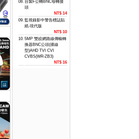
08.
台製F公轉BNC母轉接
頭
NT$ 14
09.
監視錄影中警告標誌貼
紙-現代版
NT$ 10
10.
5MP 雙絞網路線傳輸轉
換器BNC公頭(祼線
型)AHD TVI CVI
CVBS(WR-ZB3)
NT$ 16