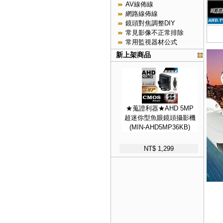
AV線佈線
網路線佈線
鏡頭對焦調整DIY
常見影像不正常排除
常用監視器材公式
新上架商品
★蒐證利器★AHD 5MP
超迷你型魚眼鏡頭攝影機
(MIN-AHD5MP36KB)
NT$ 1,299