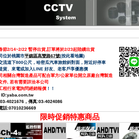
節2/14~2/22 暫停出貨,訂單將於2/23起陸續出貨
司位於桃園市
平鎮區高雙路67號
(
按此看地圖
)
交流道下800公尺，哈密瓜汽車旅館斜對面，附近好停車
提貨、來電或加入LINE 好友、老客戶享優惠價
司相關台灣製造產品可配合軍方/公家單位開立原廠台灣製造
文件, 若有需要詳洽本公司
工程行來電詢問經銷報價
！！
 ID:
yaba.com.tw
03-4021676
，傳真:03-4024086
話:07010236669
限時促銷特惠商品