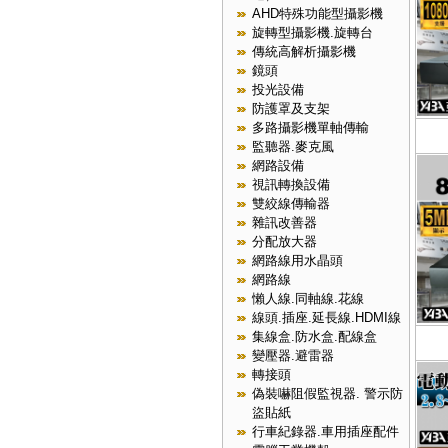
AHD特殊功能型攝影機
旋轉型攝影機.旋轉台
傳統高解析攝影機
鏡頭
投光設備
防護罩及支架
多路攝影機單軸傳輸
監聽器.麥克風
網路設備
視訊轉換設備
雙絞線傳輸器
雜訊改善器
分配放大器
網路線用水晶頭
網路線
懶人線.同軸線.花線
線頭.插座.延長線.HDMI線
集線盒.防水盒.配線盒
變壓器.避雷器
轉接頭
偽裝嚇阻假監視器. 警示防
盜貼紙
行車紀錄器.車用插座配件