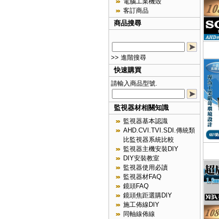
電腦工業機殼
客訂商品
商品搜尋
>> 進階搜尋
快速購買
請輸入商品型號.
監視器材相關知識
監視器基本認識
AHD.CVI.TVI.SDI.傳統類
比監視器系統比較
監視器主機安裝DIY
DIY安裝教室
監視器使用必讀
監視器材FAQ
鏡頭FAQ
鏡頭焦距選購DIY
施工佈線DIY
同軸線佈線