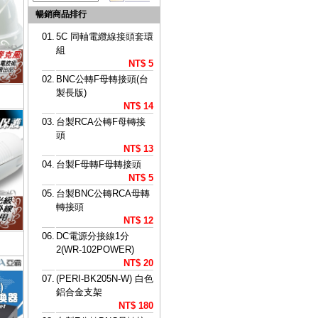
暢銷商品排行
01.
5C 同軸電纜線接頭套環
組
NT$ 5
02.
BNC公轉F母轉接頭(台
製長版)
NT$ 14
03.
台製RCA公轉F母轉接
頭
NT$ 13
04.
台製F母轉F母轉接頭
NT$ 5
05.
台製BNC公轉RCA母轉
轉接頭
NT$ 12
06.
DC電源分接線1分
2(WR-102POWER)
NT$ 20
07.
(PERI-BK205N-W) 白色
鋁合金支架
NT$ 180