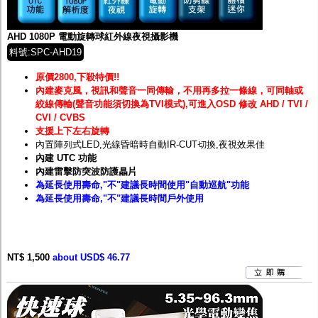
監聽器.麥克風
網路設備
視訊轉換設備
AHD 1080P 電動旋轉球紅外線夜視攝影機
雙絞線傳輸器
料號:SPC-AHD19
雜訊改善器
分配放大器
原價2800,下殺特價!!
網路線用水晶頭
內建麥克風，視訊和聲音一同傳輸，不用再多拉一條線，可同軸或
網路線
絞線傳輸(聲音功能須切換為TVI模式),可進入OSD 修改 AHD / TVI /
懶人線.同軸線.花線
CVI / CVBS
線頭.插座.延長線.HDMI線
支援上下左右旋轉
集線盒.防水盒.配線盒
內置陣列式LED,光線昏暗時自動IR-CUT切換,夜視效果佳
變壓器.避雷器
內建 UTC 功能
轉接頭
內建雷擊防突波防護
晶片
偽裝嚇阻假監視器. 警示防盜貼紙
為延長使用壽命,"不"建議長時間使用"自動巡航"功能
行車紀錄器.車用插座配件
為延長使用壽命,"不"建議長時間戶外使用
電腦工業機殼
客訂商品
NT$ 1,500
about USD$ 46.77