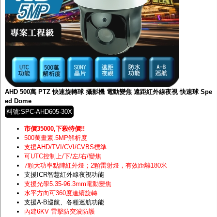
AHD 500萬 PTZ 快速旋轉球 攝影機 電動變焦 遠距紅外線夜視 快速球 Spe
ed Dome
料號:SPC-AHD605-30X
市價35000,下殺特價!!
500萬畫素.5MP解析度
支援AHD/TVI/CVI/CVBS標準
可UTC控制上/下/左/右/變焦
7顆大功率點陣紅外燈；2顆雷射燈，有效距離180米
支援ICR智慧紅外線夜視功能
支援光學5.35-96.3mm電動變焦
水平方向可360度連續旋轉
支援A-B巡航、各種巡航功能
內建6KV 雷擊防突波防護