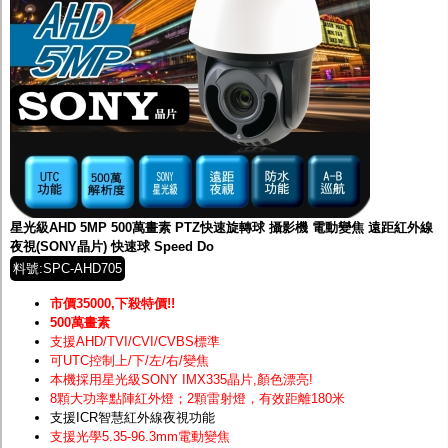
星光級AHD 5MP 500萬畫素 PTZ快速旋轉球 攝影機 電動變焦 遠距紅外線
夜視(SONY晶片) 快速球 Speed Do
料號:SPC-AHD705
市價35000,下殺特價!!
500萬畫素
支援AHD/TVI/CVI/CVBS標準
可UTC控制上/下/左/右/變焦
本機採用星光級SONY IMX335晶片
,顏色漂亮!
8顆大功率點陣紅外燈；2顆雷射燈，有效距離180米
支援ICR智慧紅外線夜視功能
支援光學5.35-96.3mm電動變焦