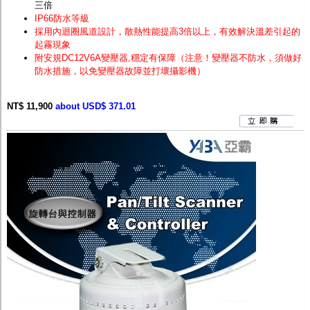
三倍
IP66防水等級
採用內迴圈風道設計，散熱性能提高3倍以上，有效解決溫差引起的
起霧現象
附安規DC12V6A變壓器,穩定有保障（注意！變壓器不防水，須做好
防水措施，以免變壓器故障並打壞攝影機）
NT$ 11,900
about USD$ 371.01