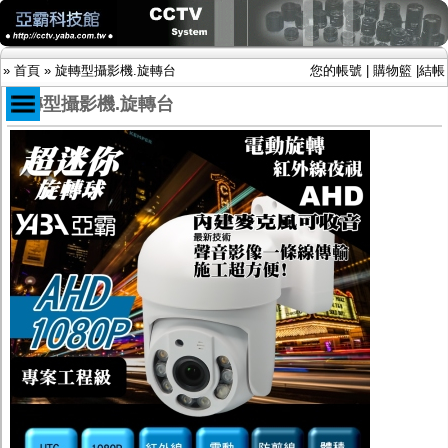
»
首頁
»
旋轉型攝影機.旋轉台
您的帳號
|
購物籃
|
結帳
旋轉型攝影機.旋轉台
商品目錄
限時促銷特惠專案
IP網路攝影機及錄放影機
AHD DVR數位錄放影機
AHD半球型(適用屋內)
AHD中小型紅外線攝影機(適用騎樓、室內外)
AHD防護罩型攝影機(適用屋外，紅外線照射
距離遠）
AHD特殊功能型攝影機
旋轉型攝影機.旋轉台
傳統高解析攝影機
鏡頭
投光設備
防護罩及支架
多路攝影機單軸傳輸