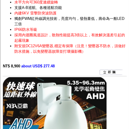
水平方向可360度連續旋轉
支援A-B巡航、各種巡航功能
內建6KV 雷擊防突波防護
獨創PWM紅外線調光技術，亮度均勻，發熱量低，壽命為一般LED
三倍
IP66防水等級
採用內迴圈風道設計，散熱性能提高3倍以上，有效解決溫差引起的
起霧現象
附安規DC12V6A變壓器,穩定有保障（注意！變壓器不防水，須做好
防水措施，以免變壓器故障並打壞攝影機）
NT$ 8,900
about USD$ 277.48