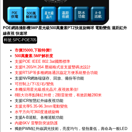
POE網路攝影機5MP星光級500萬畫素PTZ快速旋轉球 電動變焦 遠距紅外
線夜視 快速球
料號:SPC-POE705
市價35000,下殺特價!!
500萬畫素.5MP解析度
支援POE IEEE 802.3at國際標準
支援H.265/H.264 壓縮格式並支援雙碼流設計
支援RTSP等多種網路通訊協定方便系統整合功能
支援NVR網路端儲存、回放、備份等功能
可控制上/下/左/右/變焦
本機採用星光級感光晶片
,夜視效果佳!
8顆大功率點陣紅外燈；2顆雷射燈，有效距離280米
支援ICR智慧紅外線夜視功能
支援光學5.35-96.3mm電動變焦
水平方向可360度連續旋轉
支援A-B巡航、各種巡航功能
內建6KV 雷擊防突波防護
獨創PWM紅外線調光技術，亮度均勻，發熱量低，壽命為一般LED