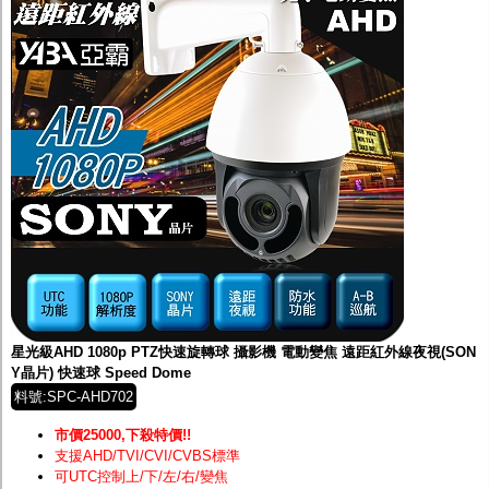
星光級AHD 1080p PTZ快速旋轉球 攝影機 電動變焦 遠距紅外線夜視(SON
Y晶片) 快速球 Speed Dome
料號:SPC-AHD702
市價25000,下殺特價!!
支援AHD/TVI/CVI/CVBS標準
可UTC控制上/下/左/右/變焦