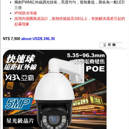
獨創PWM紅外線調光技術，亮度均勻，發熱量低，壽命為一般LED
三倍
IP66防水等級
採用內迴圈風道設計，散熱性能提高3倍以上，有效解決溫差引起的
起霧現象
NT$ 7,900
about USD$ 246.30