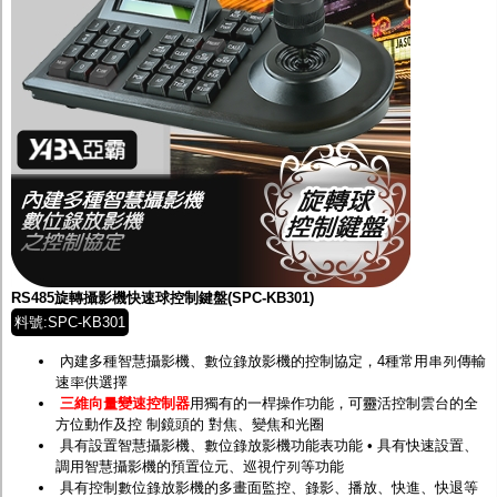
RS485旋轉攝影機快速球控制鍵盤(SPC-KB301)
料號:SPC-KB301
內建多種智慧攝影機、數位錄放影機的控制協定，4種常用串列傳輸
速率供選擇
三維向量變速控制器
用獨有的一桿操作功能，可靈活控制雲台的全
方位動作及控 制鏡頭的 對焦、變焦和光圈
具有設置智慧攝影機、數位錄放影機功能表功能 • 具有快速設置、
調用智慧攝影機的預置位元、巡視佇列等功能
具有控制數位錄放影機的多畫面監控、錄影、播放、快進、快退等