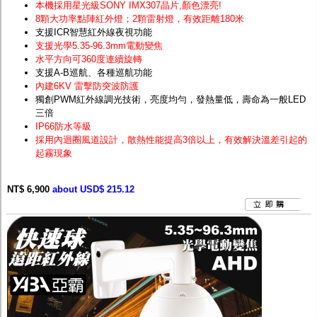
本機採用星光級SONY IMX307晶片
,顏色漂亮!
8顆大功率點陣紅外燈；2顆雷射燈，有效距離180米
支援ICR智慧紅外線夜視功能
支援光學5.35-96.3mm電動變焦
水平方向可360度連續旋轉
支援A-B巡航、各種巡航功能
內建6KV 雷擊防突波防護
獨創PWM紅外線調光技術，亮度均勻，發熱量低，壽命為一般LED
三倍
IP66防水等級
採用內迴圈風道設計，散熱性能提高3倍以上，有效解決溫差引起的
起霧現象
NT$ 6,900
about USD$ 215.12