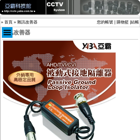
»
首頁
»
雜訊改善器
您的帳號
|
購物籃
|
結帳
雜訊改善器
商品目錄
限時促銷特惠專案
IP網路攝影機及錄放影機
AHD DVR數位錄放影機
AHD半球型(適用屋內)
AHD中小型紅外線攝影機(適用騎樓、室內外)
AHD防護罩型攝影機(適用屋外，紅外線照射
距離遠）
AHD特殊功能型攝影機
旋轉型攝影機.旋轉台
傳統高解析攝影機
鏡頭
投光設備
防護罩及支架
多路攝影機單軸傳輸