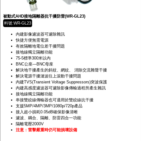
監聽器.麥克風
網路設備
視訊轉換設備
被動式AHD接地隔離器抗干擾防雷(WR-GL23)
雙絞線傳輸器
料號:WR-GL23
雜訊改善器
分配放大器
內建影像濾波器可濾除雜訊
網路線用水晶頭
快捷方便無需電源
網路線
有效隔離地電位差干擾問題
懶人線.同軸線.花線
接地線獨立隔離功能
線頭.插座.延長線.HDMI線
75-5標準300米以內
集線盒.防水盒.配線盒
BNC公座—BNC母座
變壓器.避雷器
解決地干擾產生的斜紋、網紋、 消除交流雜聲干擾
轉接頭
解決電源干擾漣波往上滾動干擾問題
偽裝嚇阻假監視器. 警示防盜貼紙
內建TVS(Transient Voltage Suppressors)突波保護
行車紀錄器.車用插座配件
內建高感度濾波器可濾除影像傳輸過程所產生雜訊
電腦工業機殼
接地線獨立隔離功能
客訂商品
串接雙絞線傳輸器也可適用於雙絞線抗干擾
支援5MP/4MP/3MP/1080p/720p產品
接入超小損耗0.05dB確保影像清晰
濾波、耦合、隔離、防雷四合一功能
隔離電壓2000V
注意：雷擊嚴重時仍可能損壞設備