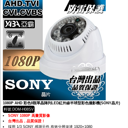
1080P AHD 彩色8顆單晶陣列LED紅外線半球型彩色攝影機(SONY晶片)
料號:DOM-H08SV
SONY 1080P 高畫質影像
台灣出品，品質保證！
採用 1/3 SONY 感測元件,有效分辨率達 1920×1080