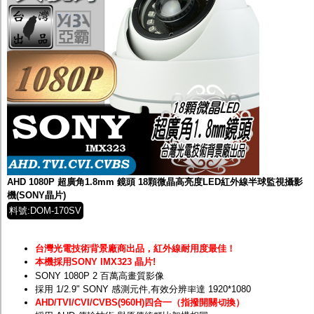
AHD 1080P 超廣角1.8mm 鏡頭 18顆微晶高亮度LED紅外線半球監視攝影
機(SONY晶片)
料號:DOM-170SV
台灣光電技術背景廠商出品，紅外線耐用度最佳！
本機採用SONY IMX323 晶片!
SONY 1080P 2 百萬高畫質影像
採用 1/2.9" SONY 感測元件,有效分辨率達 1920*1080
AHD/TVI/CVI/CVBS(960H)四合一（指撥開關切換）