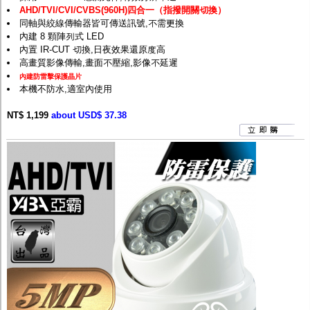
AHD/TVI/CVI/CVBS(960H)四合一（指撥開關切換）
同軸與絞線傳輸器皆可傳送訊號,不需更換
內建 8 顆陣列式 LED
內置 IR-CUT 切換,日夜效果還原度高
高畫質影像傳輸,畫面不壓縮,影像不延遲
內建防雷擊保護晶片
本機不防水,適室內使用
NT$ 1,199
about USD$ 37.38