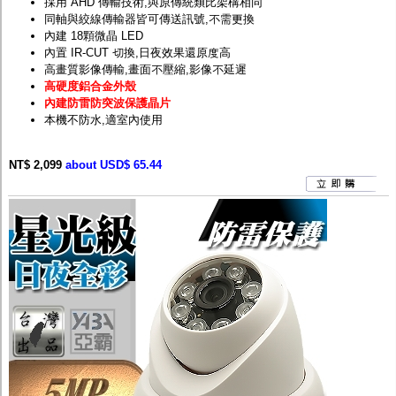
採用 AHD 傳輸技術,與原傳統類比架構相同
同軸與絞線傳輸器皆可傳送訊號,不需更換
內建 18顆微晶 LED
內置 IR-CUT 切換,日夜效果還原度高
高畫質影像傳輸,畫面不壓縮,影像不延遲
高硬度鋁合金外殼
內建防雷防突波保護晶片
本機不防水,適室內使用
NT$ 2,099
about USD$ 65.44