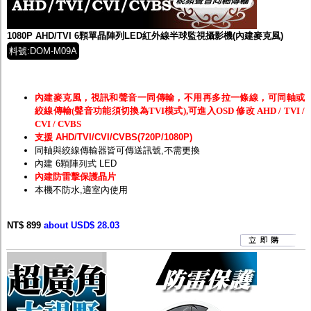
監聽器.麥克風
網路設備
視訊轉換設備
1080P AHD/TVI 6顆單晶陣列LED紅外線半球監視攝影機(內建麥克風)
雙絞線傳輸器
料號:DOM-M09A
雜訊改善器
分配放大器
網路線用水晶頭
網路線
內建麥克風，視訊和聲音一同傳輸，不用再多拉一條線，可同軸或
懶人線.同軸線.花線
絞線傳輸(聲音功能須切換為TVI模式),可進入OSD 修改 AHD / TVI /
線頭.插座.延長線.HDMI線
CVI / CVBS
集線盒.防水盒.配線盒
支援 AHD/TVI/CVI/CVBS(720P/1080P)
變壓器.避雷器
同軸與絞線傳輸器皆可傳送訊號,不需更換
轉接頭
內建 6顆陣列式 LED
偽裝嚇阻假監視器. 警示防盜貼紙
內建防雷擊保護晶片
行車紀錄器.車用插座配件
本機不防水,適室內使用
電腦工業機殼
客訂商品
NT$ 899
about USD$ 28.03