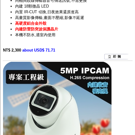
同軸與絞線傳輸器皆可傳送訊號,不需更換
內建 18顆微晶 LED
內置 IR-CUT 切換,日夜效果還原度高
高畫質影像傳輸,畫面不壓縮,影像不延遲
高硬度鋁合金外殼
內建防雷防突波保護晶片
本機不防水,適室內使用
NT$ 2,300
about USD$ 71.71