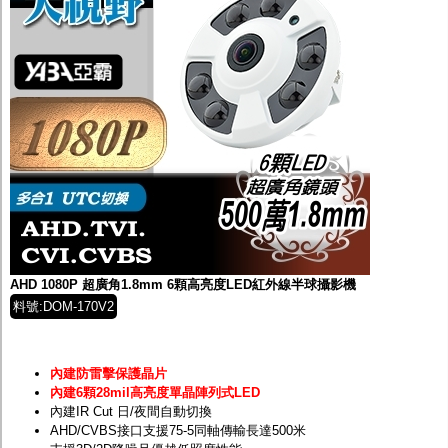
AHD 1080P 超廣角1.8mm 6顆高亮度LED紅外線半球攝影機
料號:DOM-170V2
內建防雷擊保護晶片
內建6顆28mil高亮度單晶陣列式LED
內建IR Cut 日/夜間自動切換
AHD/CVBS接口支援75-5同軸傳輸長達500米