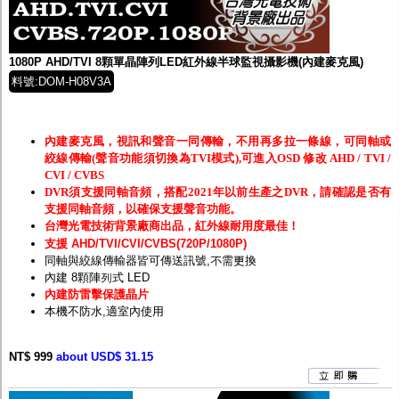
1080P AHD/TVI 8顆單晶陣列LED紅外線半球監視攝影機(內建麥克風)
料號:DOM-H08V3A
內建麥克風，視訊和聲音一同傳輸，不用再多拉一條線，可同軸或
絞線傳輸(聲音功能須切換為TVI模式),可進入OSD 修改 AHD / TVI /
CVI / CVBS
DVR須支援同軸音頻，搭配2021年以前生產之DVR，請確認是否有
支援同軸音頻，以確保支援聲音功能。
台灣光電技術背景廠商出品，紅外線耐用度最佳！
支援 AHD/TVI/CVI/CVBS(720P/1080P)
同軸與絞線傳輸器皆可傳送訊號,不需更換
內建 8顆陣列式 LED
內建防雷擊保護晶片
本機不防水,適室內使用
NT$ 999
about USD$ 31.15