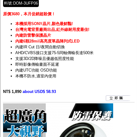
料號:DOM-3UFP06
原價3680，本月促銷超殺價！
本機採用SONY晶片,顏色最鮮豔!
台灣光電背景廠商出品,紅外線耐用度最佳!
內建防雷擊保護晶片
內建6顆28mil高亮度單晶陣列式LED
內建IR Cut 日/夜間自動切換
AHD/CVBS接口支援75-5同軸傳輸長達500米
支援3D/2D降噪且優越低照度性能
即時影像傳輸畫面不延遲
內建UTC功能 OSD功能
本機不防水,適室內使用
NT$ 1,890
about USD$ 58.93