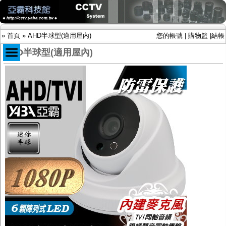
»
首頁
»
AHD半球型(適用屋內)
您的帳號
|
購物籃
|
結帳
AHD半球型(適用屋內)
商品目錄
限時促銷特惠專案
IP網路攝影機及錄放影機
AHD DVR數位錄放影機
AHD半球型(適用屋內)
AHD中小型紅外線攝影機(適用騎樓、室內外)
AHD防護罩型攝影機(適用屋外，紅外線照射
距離遠）
AHD特殊功能型攝影機
旋轉型攝影機.旋轉台
傳統高解析攝影機
鏡頭
投光設備
防護罩及支架
多路攝影機單軸傳輸