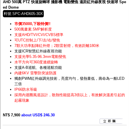
AHD 500萬 PTZ 快速旋轉球 攝影機 電動變焦 遠距紅外線夜視 快速球 Spe
ed Dome
料號:SPC-AHD605-30X
市價35000,下殺特價!!
500萬畫素.5MP解析度
支援AHD/TVI/CVI/CVBS標準
可UTC控制上/下/左/右/變焦
7顆大功率點陣紅外燈；2顆雷射燈，有效距離180米
支援ICR智慧紅外線夜視功能
支援光學5.35-96.3mm電動變焦
水平方向可360度連續旋轉
支援A-B巡航、各種巡航功能
內建6KV 雷擊防突波防護
獨創PWM紅外線調光技術，亮度均勻，發熱量低，壽命為一般LED
三倍
IP66防水等級
採用內迴圈風道設計，散熱性能提高3倍以上，有效解決溫差引起的
起霧現象
NT$ 7,900
about USD$ 246.30