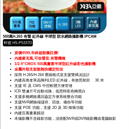
500萬H.265 有聲 紅外線 半球型 防水網路攝影機 IPCAM
料號:HS-P5337D
原價4599,年終超殺瘋狂價!
內建麥克風,可收聲音,有聲機種
1/2.9”CMOS 500萬畫素半球型紅外線彩色攝影機
金屬外殼支架散熱快穩定性佳
採用 H.265/H.264 壓縮格式並支援雙碼流設計
內建高亮度單晶陣列LED 紅外線，有效照射距離 30 米
支援 IE 及 CMS 中控軟體方便管理
ICR 雙濾片可自動切換，低照時彩色轉黑白
支援多種網路通訊協定方便系統整合功能
支援NVR網路端儲存、回放、備份等功能
支援 POE 功能，支援 2D 及 3D 降噪功能
內建百萬畫素鏡頭
本攝影機不含錄影功能，須搭配
NVR
或
DVR
錄影機或電腦錄影