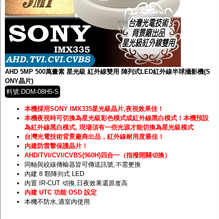
AHD 5MP 500萬畫素 星光級 紅外線雙用 陣列式LED紅外線半球攝影機(S
ONY晶片)
料號:DOM-08H5-S
本機採用SONY IMX335星光級晶片,夜視效果佳！
本機夜視時可切換為星光級彩色模式或紅外線黑白模式！
本機預設
為紅外線黑白模式, 現場須有一些光源才能切換為星光級模式
台灣光電技術背景廠商出品，紅外線耐用度最佳！
內建防雷擊保護晶片！
AHD/TVI/CVI/CVBS(960H)四合一（指撥開關切換）
同軸與絞線傳輸器皆可傳送訊號,不需更換
內建 8 顆陣列式 LED
內置 IR-CUT 切換,日夜效果還原度高
內建 UTC 功能 OSD 設定
本機不防水,適室內使用