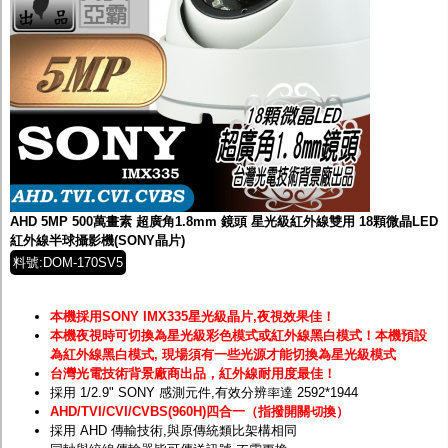
AHD 5MP 500萬畫素 超廣角1.8mm 鏡頭 星光級紅外線雙用 18顆微晶LED
紅外線半球攝影機(SONY晶片)
料號:DOM-170SV5
本機採用SONY IMX335星光級晶片,夜視效果佳！
本機夜視時可切換為星光級彩色模式或紅外線黑白模式！
本機預設
為紅外線黑白模式, 現場須有一些光源才能切換為星光級模式
台灣光電技術背景廠商出品，紅外線耐用度最佳！
採用 1/2.9" SONY 感測元件,有效分辨率達 2592*1944
AHD/TVI/CVI/CVBS(960H)四合一（指撥開關切換）
採用 AHD 傳輸技術,與原傳統類比架構相同