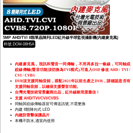
5MP AHD/TVI 8顆單晶陣列LED紅外線半球監視攝影機(內建麥克風)
料號:DOM-08H5A
內建麥克風，視訊和聲音一同傳輸，不用再多拉一條線，可同軸或
絞線傳輸(聲音功能須切換為TVI模式),可進入OSD 修改 AHD / TVI /
CVI / CVBS
DVR須支援同軸音頻，搭配2021年以前生產之DVR，請確認是否有
支援同軸音頻，以確保支援聲音功能。
台灣光電技術背景廠商出品，紅外線耐用度最佳！
支援 AHD/TVI/CVI/CVBS
同軸與絞線傳輸器皆可傳送訊號,不需更換
內建 8顆陣列式 LED
內建防雷擊保護晶片
本機不防水,適室內使用