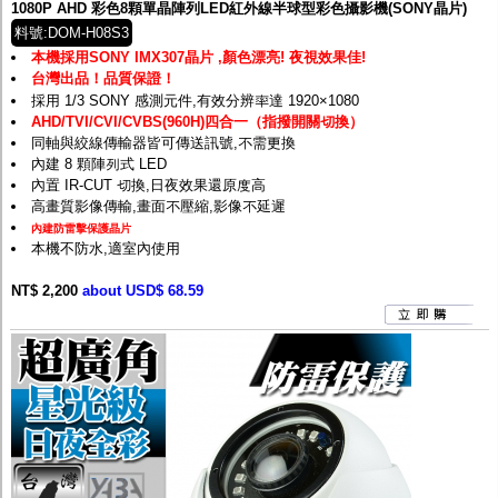
1080P AHD 彩色8顆單晶陣列LED紅外線半球型彩色攝影機(SONY晶片)
料號:DOM-H08S3
本機採用SONY IMX307晶片 ,顏色漂亮! 夜視效果佳!
台灣出品！品質保證！
採用 1/3 SONY 感測元件,有效分辨率達 1920×1080
AHD/TVI/CVI/CVBS(960H)四合一（指撥開關切換）
同軸與絞線傳輸器皆可傳送訊號,不需更換
內建 8 顆陣列式 LED
內置 IR-CUT 切換,日夜效果還原度高
高畫質影像傳輸,畫面不壓縮,影像不延遲
內建防雷擊保護晶片
本機不防水,適室內使用
NT$ 2,200
about USD$ 68.59