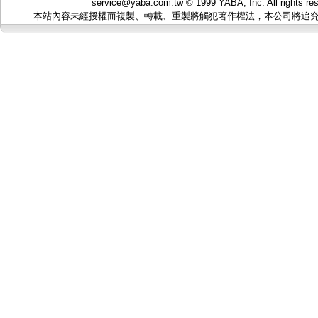
service@yaba.com.tw
© 1999
YABA
, Inc. All rights re
本站內容未經授權而複製、轉載、重製將觸犯著作權法，本公司將追