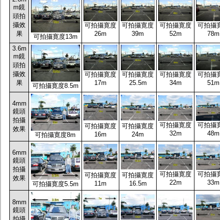
m鏡
頭拍
攝效
可拍攝寛度
可拍攝寛度
可拍攝寛度
可拍攝
26m
39m
果
52m
78m
可拍攝寛度13m
3.6m
m鏡
頭拍
攝效
可拍攝寛度
可拍攝寛度
可拍攝寛度
可拍攝
17m
25.5m
果
34m
51m
可拍攝寛度8.5m
4mm
鏡頭
拍攝
可拍攝寛度
可拍攝
可拍攝寛度
可拍攝寛度
效果
32m
48m
16m
24m
可拍攝寛度8m
6mm
鏡頭
拍攝
可拍攝寛度
可拍攝
可拍攝寛度
可拍攝寛度
效果
22m
33m
11m
16.5m
可拍攝寛度5.5m
8mm
鏡頭
拍攝