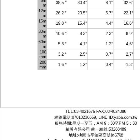
8m
38.5 °
30.4°
8.1°
32.6°
m
12m
26.2 °
20.5°
5.7°
22.1°
m
16m
19.8 °
15.4°
4.4°
16.6°
m
30m
10.6 °
8.3°
2.3°
8.9°
m
60m
5.3 °
4.1°
1.2°
4.5°
m
100
3.2 °
2.5°
0.7°
2.7°
mm
200
1.6 °
1.2°
0.4°
1.3°
mm
TEL:
03-4021676
FAX:03-4024086
網路電話:07010236669, LINE ID:
yaba.com.tw
服務時間:星期一至五，AM 9：30至PM 5：30
敏希有限公司 統一編號:53288489
地址:桃園市平鎮區高雙路67號